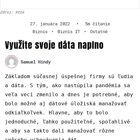
Zdroj: Atos
27. januára 2022
•
5m čítanie
Biznis
•
Biznis IT
•
Ostatné
Využite svoje dáta naplno
Samuel Hindy
Základom súčasnej úspešnej firmy sú ľudia
a dáta. S tým, ako nastúpila pandémia sa
veľa vecí zmenilo a dnes je potrebné, aby
bolo možné aj dátové úložiská manažovať
odkiaľkoľvek. Hlavne, aby to bolo
jednoduché, ľahko použiteľné, spoľahlivé
a aby sa takto dali manažovať rôzne
spôsoby uchovávania dát.