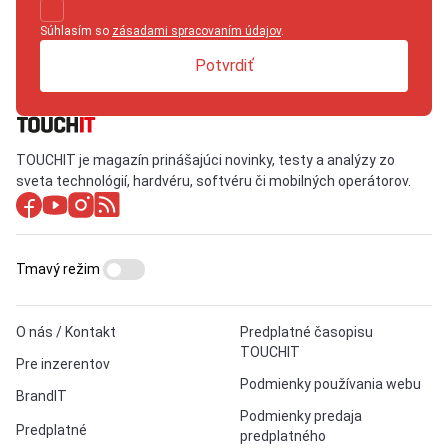
Súhlasím so
zásadami spracovaním údajov
.
Potvrdiť
TOUCHIT je magazín prinášajúci novinky, testy a analýzy zo
sveta technológií, hardvéru, softvéru či mobilných operátorov.
Tmavý režim
O nás / Kontakt
Predplatné časopisu
TOUCHIT
Pre inzerentov
Podmienky používania webu
BrandIT
Podmienky predaja
Predplatné
predplatného