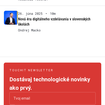
26. júna 2025
•
10m
Nová éra digitálneho vzdelávania v slovenských
školách
Ondrej Macko
TOUCHIT NEWSLETTER
Dostávaj technologické novinky
ako prvý.