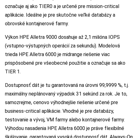
označuje aj ako TIER0 a je určené pre mission-critical
aplikácie. Ideálne je pre skutočne veľké databázy a
obrovské kontajnerové farmy.
Výkon HPE Alletra 9000 dosahuje až 2,1 milióna IOPS
(vstupno-výstupných operácií za sekundu). Modelová
trieda HPE Alletra 6000 je midrange riešenie viac
prispôsobené pre všeobecné použitie a označuje sa ako
TIER 1.
Dostupnosť dát je tu garantovaná na úrovni 99,9999 %, t.j.
maximálny neplánovaný výpadok 31 sekúnd za rok. Je to,
samozrejme, cenovo výhodnejšie riešenie určené pre
business-critical aplikácie. Vhodné je pre databázy,
testovanie a vývoj, VM farmy alebo kontajnerové farmy.
Výhodou nasadenia HPE Alletra 6000 je práve flexibilné
škálovanie, garantovaná vysoká dostupnosť dát, Always-On