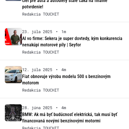
ciel pre autá a autodiely stále čaká na finálne
potvrdenie!
Redakcia TOUCHIT
23. júla 2025
•
1m
AI vo firme: Sekera je super dovtedy, kým konkurencia
nenakúpi motorové píly | Seyfor
Redakcia TOUCHIT
12. júla 2025
•
4m
Fiat obnovuje výrobu modelu 500 s benzínovým
motorom
Redakcia TOUCHIT
28. júna 2025
•
4m
BMW: Ak má byť budúcnosť elektrická, tak musí byť
financovaná novými benzínovými motormi
Redakcia TOUCHIT