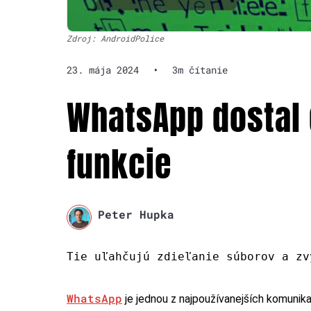
Zdroj: AndroidPolice
23. mája 2024
•
3m čítanie
WhatsApp dostal
funkcie
Peter Hupka
Tie uľahčujú zdieľanie súborov a zv
WhatsApp
je jednou z najpoužívanejších komunika