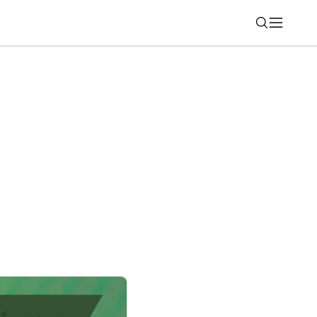
Nájsť
čne prináša do telefónov funkciu, ktorú
 už roky