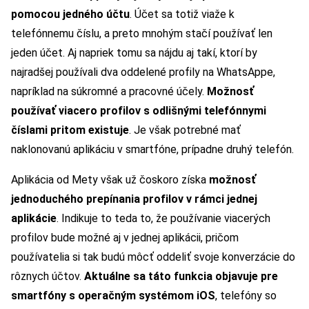
pomocou jedného účtu
. Účet sa totiž viaže k
telefónnemu číslu, a preto mnohým stačí používať len
jeden účet. Aj napriek tomu sa nájdu aj takí, ktorí by
najradšej používali dva oddelené profily na WhatsAppe,
napríklad na súkromné a pracovné účely.
Možnosť
používať viacero profilov s odlišnými telefónnymi
číslami pritom existuje
. Je však potrebné mať
naklonovanú aplikáciu v smartfóne, prípadne druhý telefón.
Aplikácia od Mety však už čoskoro získa
možnosť
jednoduchého prepínania profilov v rámci jednej
aplikácie
. Indikuje to teda to, že používanie viacerých
profilov bude možné aj v jednej aplikácii, pričom
používatelia si tak budú môcť oddeliť svoje konverzácie do
rôznych účtov.
Aktuálne sa táto funkcia objavuje pre
smartfóny s operačným systémom iOS
, telefóny so