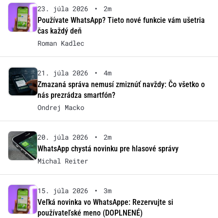
23. júla 2026
•
2m
Používate WhatsApp? Tieto nové funkcie vám ušetria
čas každý deň
Roman Kadlec
21. júla 2026
•
4m
Zmazaná správa nemusí zmiznúť navždy: Čo všetko o
nás prezrádza smartfón?
Ondrej Macko
20. júla 2026
•
2m
WhatsApp chystá novinku pre hlasové správy
Michal Reiter
15. júla 2026
•
3m
Veľká novinka vo WhatsAppe: Rezervujte si
používateľské meno (DOPLNENÉ)