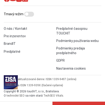
Tmavý režim
O nás / Kontakt
Predplatné časopisu
TOUCHIT
Pre inzerentov
Podmienky používania webu
BrandIT
Podmienky predaja
Predplatné
predplatného
GDPR
Nastavenia cookies
aktualizované denne: ISSN 1339-9497 (online)
a ISSN 1339-939X (tlačené vydanie)
Copyright © 2026 touchIT, s.r.o., Bratislava.
O
technické SEO
sa nám stará
TechSEO Vitals
.