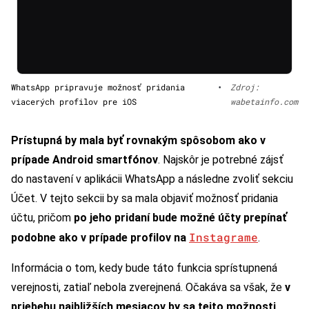
WhatsApp pripravuje možnosť pridania
•
Zdroj:
viacerých profilov pre iOS
wabetainfo.com
Prístupná by mala byť rovnakým spôsobom ako v
prípade Android smartfónov
. Najskôr je potrebné zájsť
do nastavení v aplikácii WhatsApp a následne zvoliť sekciu
Účet. V tejto sekcii by sa mala objaviť možnosť pridania
účtu, pričom
po jeho pridaní bude možné účty prepínať
Instagrame
podobne ako v prípade profilov na
.
Informácia o tom, kedy bude táto funkcia sprístupnená
verejnosti, zatiaľ nebola zverejnená. Očakáva sa však, že
v
priebehu najbližších mesiacov by sa tejto možnosti