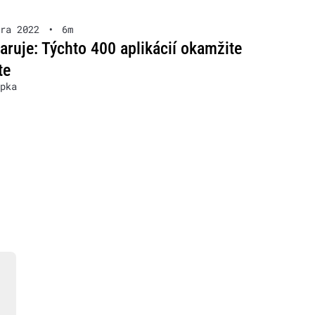
ra 2022
•
6m
aruje: Týchto 400 aplikácií okamžite
te
pka