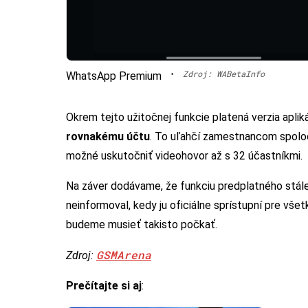
•
Zdroj: WABetaInfo
WhatsApp Premium
Okrem tejto užitočnej funkcie platená verzia apl
rovnakému účtu
. To uľahčí zamestnancom spoločn
možné uskutočniť videohovor až s 32 účastníkmi.
Na záver dodávame, že funkciu predplatného stále 
neinformoval, kedy ju oficiálne sprístupní pre vše
budeme musieť takisto počkať.
GSMArena
Zdroj:
Prečítajte si aj
: