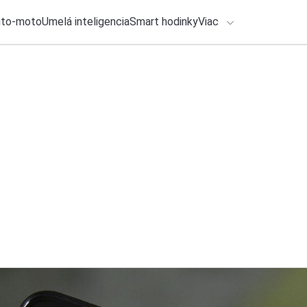
uto-moto
Umelá inteligencia
Smart hodinky
Viac
HLO BY VÁS ZAUJÍMAŤ
lačové správy
31. júla 2026
•
2m
Séria REDMI Note 
ADÁVANIA
smartfónov
Zadajte frázu pre vyhľadanie
Katarína Šimková