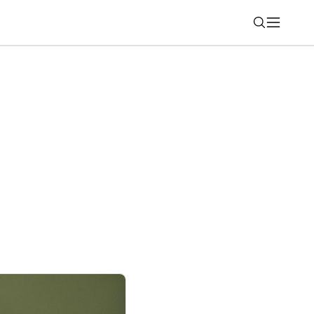
Nájsť
17: Unikla takmer kompletná výbava