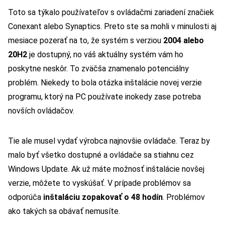
Toto sa týkalo používateľov s ovládačmi zariadení značiek
Conexant alebo Synaptics. Preto ste sa mohli v minulosti aj
mesiace pozerať na to, že systém s verziou
2004 alebo
20H2
je dostupný, no váš aktuálny systém vám ho
poskytne neskôr. To zväčša znamenalo potenciálny
problém. Niekedy to bola otázka inštalácie novej verzie
programu, ktorý na PC používate inokedy zase potreba
novších ovládačov.
Tie ale musel vydať výrobca najnovšie ovládače. Teraz by
malo byť všetko dostupné a ovládače sa stiahnu cez
Windows Update. Ak už máte možnosť inštalácie novšej
verzie, môžete to vyskúšať. V prípade problémov sa
odporúča
inštaláciu zopakovať o 48 hodín
. Problémov
ako takých sa obávať nemusíte.