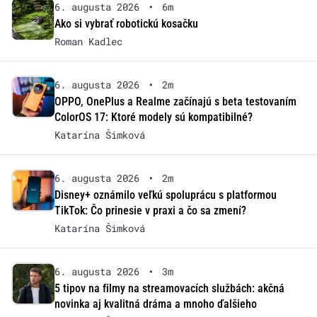
6. augusta 2026
•
6m
Ako si vybrať robotickú kosačku
Roman Kadlec
6. augusta 2026
•
2m
OPPO, OnePlus a Realme začínajú s beta testovaním
ColorOS 17: Ktoré modely sú kompatibilné?
Katarína Šimková
6. augusta 2026
•
2m
Disney+ oznámilo veľkú spoluprácu s platformou
TikTok: Čo prinesie v praxi a čo sa zmení?
Katarína Šimková
6. augusta 2026
•
3m
5 tipov na filmy na streamovacích službách: akčná
novinka aj kvalitná dráma a mnoho ďalšieho