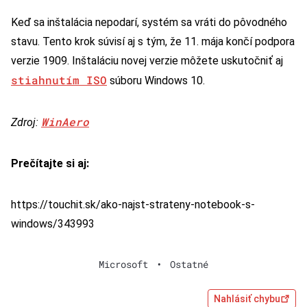
Keď sa inštalácia nepodarí, systém sa vráti do pôvodného
stavu. Tento krok súvisí aj s tým, že 11. mája končí podpora
verzie 1909. Inštaláciu novej verzie môžete uskutočniť aj
stiahnutím ISO
súboru Windows 10.
WinAero
Zdroj:
Prečítajte si aj:
https://touchit.sk/ako-najst-strateny-notebook-s-
windows/343993
Microsoft
•
Ostatné
Nahlásiť chybu