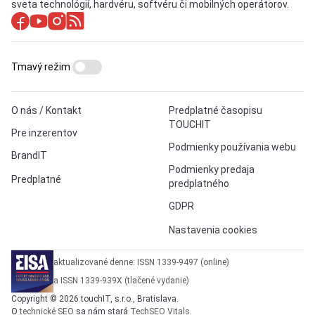
sveta technológií, hardvéru, softvéru či mobilných operátorov.
Tmavý režim
O nás / Kontakt
Predplatné časopisu
TOUCHIT
Pre inzerentov
Podmienky používania webu
BrandIT
Podmienky predaja
Predplatné
predplatného
GDPR
Nastavenia cookies
aktualizované denne: ISSN 1339-9497 (online)
a ISSN 1339-939X (tlačené vydanie)
Copyright © 2026 touchIT, s.r.o., Bratislava.
O
technické SEO
sa nám stará
TechSEO Vitals
.