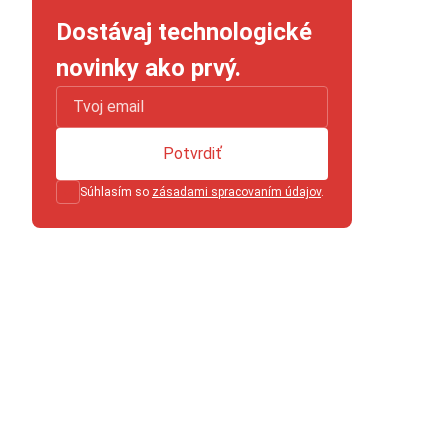
Dostávaj technologické
novinky ako prvý.
Potvrdiť
Súhlasím so
zásadami spracovaním údajov
.