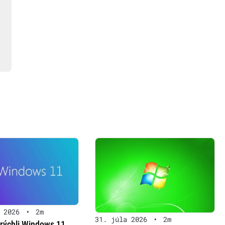
 2026
•
2m
31. júla 2026
•
2m
zrýchli Windows 11