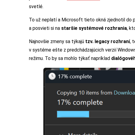
svetlé.
To už neplatí a Microsoft tieto okná zjednotil do p
a posvieti si na
staršie systémové rozhrania
, k
Najnovšie zmeny sa týkajú
tzv. legacy rozhraní
, 
v systéme ešte z predchádzajúcich verzií Window
režimu. To by sa mohlo týkať napríklad
dialógové