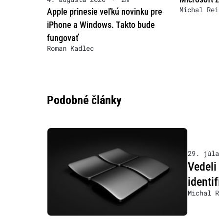
Michal Rei
Apple prinesie veľkú novinku pre
iPhone a Windows. Takto bude
fungovať
Roman Kadlec
Podobné články
29. júla
Vedeli
identi
Michal R