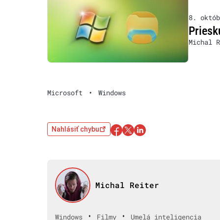
8. októb
Priesk
Michal R
Microsoft
•
Windows
Nahlásiť chybu
Michal Reiter
•
•
Windows
Filmy
Umelá inteligencia