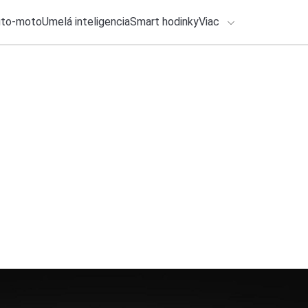
uto-moto
Umelá inteligencia
Smart hodinky
Viac
HLO BY VÁS ZAUJÍMAŤ
lačové správy
29. júla 2026
•
2m
ADÁVANIA
Vedeli ste, že každ
Michal Reiter
Zadajte frázu pre vyhľadanie