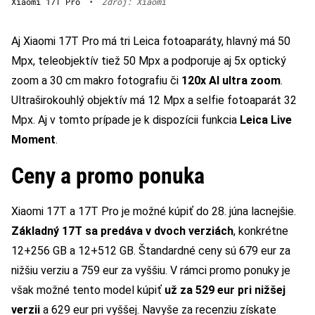
Xiaomi 17T Pro
•
Zdroj: Xiaomi
Aj Xiaomi 17T Pro má tri Leica fotoaparáty, hlavný má 50
Mpx, teleobjektív tiež 50 Mpx a podporuje aj 5x optický
zoom a 30 cm makro fotografiu či
120x AI ultra zoom
.
Ultraširokouhlý objektív má 12 Mpx a selfie fotoaparát 32
Mpx. Aj v tomto prípade je k dispozícii funkcia
Leica Live
Moment
.
Ceny a promo ponuka
Xiaomi 17T a 17T Pro je možné kúpiť do 28. júna lacnejšie.
Základný 17T sa predáva v dvoch verziách
, konkrétne
12+256 GB a 12+512 GB. Štandardné ceny sú 679 eur za
nižšiu verziu a 759 eur za vyššiu. V rámci promo ponuky je
však možné tento model kúpiť
už za 529 eur pri nižšej
verzii
a 629 eur pri vyššej. Navyše za recenziu získate