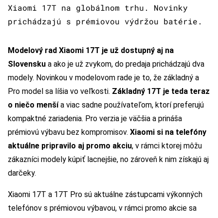
Xiaomi 17T na globálnom trhu. Novinky
prichádzajú s prémiovou výdržou batérie.
Modelový rad Xiaomi 17T je už dostupný aj na
Slovensku
a ako je už zvykom, do predaja prichádzajú dva
modely. Novinkou v modelovom rade je to, že základný a
Pro model sa líšia vo veľkosti.
Základný 17T je teda teraz
o niečo menší
a viac sadne používateľom, ktorí preferujú
kompaktné zariadenia. Pro verzia je väčšia a prináša
prémiovú výbavu bez kompromisov.
Xiaomi si na telefóny
aktuálne pripravilo aj promo akciu
, v rámci ktorej môžu
zákazníci modely kúpiť lacnejšie, no zároveň k nim získajú aj
darčeky.
Xiaomi 17T a 17T Pro sú aktuálne zástupcami výkonných
telefónov s prémiovou výbavou, v rámci promo akcie sa