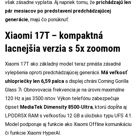
však zásadne vyplatia. Aj napriek tomu, že
prichádzajú len
pár mesiacov po predstavení predchádzajúcej
generácie
, majú čo ponúknuť.
Xiaomi 17T – kompaktná
lacnejšia verzia s 5x zoomom
Xiaomi 17T ako základný model teraz prináša zásadné
vylepšenia oproti predchádzajúcej generácii.
Má veľkosť
uhlopriečky len 6,59 palca
a displej chráni Corning Gorilla
Glass 7i. Obnovovacia frekvencia je na úrovni maximálne
120 Hz a jas 3500 nitov. Výkon telefónu zabezpečuje
čipset
MediaTek Dimensity 8500-Ultra
, ktorú dopĺňa aj
LPDDR5X RAM s veľkosťou 12 GB a úložisko typu UFS 4.1.
Model podporuje aj funkcie ako Xiaomi Offline komunikáciu
či funkcie Xiaomi HyperAI.