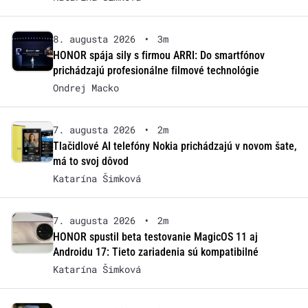
8. augusta 2026
•
3m
HONOR spája sily s firmou ARRI: Do smartfónov
prichádzajú profesionálne filmové technológie
Ondrej Macko
7. augusta 2026
•
2m
Tlačidlové AI telefóny Nokia prichádzajú v novom šate,
má to svoj dôvod
Katarína Šimková
7. augusta 2026
•
2m
HONOR spustil beta testovanie MagicOS 11 aj
Androidu 17: Tieto zariadenia sú kompatibilné
Katarína Šimková