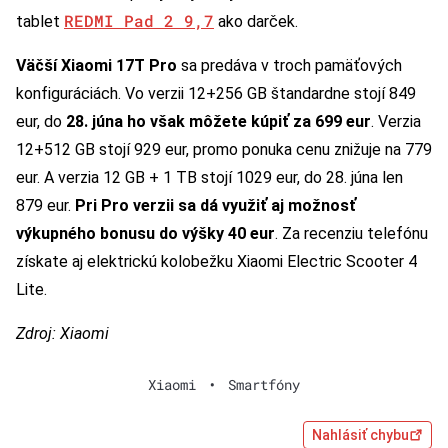
REDMI Pad 2 9,7
tablet
ako darček.
Väčší Xiaomi 17T Pro
sa predáva v troch pamäťových
konfiguráciách. Vo verzii 12+256 GB štandardne stojí 849
eur, do
28. júna ho však môžete kúpiť za 699 eur
. Verzia
12+512 GB stojí 929 eur, promo ponuka cenu znižuje na 779
eur. A verzia 12 GB + 1 TB stojí 1029 eur, do 28. júna len
879 eur.
Pri Pro verzii sa dá využiť aj možnosť
výkupného bonusu do výšky 40 eur
. Za recenziu telefónu
získate aj elektrickú kolobežku Xiaomi Electric Scooter 4
Lite.
Zdroj: Xiaomi
Xiaomi
•
Smartfóny
Nahlásiť chybu