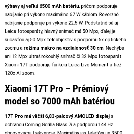
výbavy aj veľkú 6500 mAh batériu
, pričom podporuje
nabíjanie pri výkone maximálne 67 W káblom. Reverzné
nabíjanie podporuje pri výkone 22,5 W. Podstatné sú aj
Leica fotoaparáty, hlavný snímač má 50 Mpx, ďalej je
súčasťou aj 50 Mpx teleobjektív s podporou 5x optického
zoomu a
režimu makro na vzdialenosť 30 cm
. Nechýba
ani 12 Mpx ultraširokouhlý snímač či 32 Mpx fotoaparát.
Xiaomi 17T podporuje funkciu Leica Live Moment a tiež
120x AI zoom.
Xiaomi 17T Pro – Prémiový
model so 7000 mAh batériou
17T Pro má väčší 6,83-palcový AMOLED displej
s
ochranou Corning Gorilla Glass 7i a podporou 144 Hz
obnovovacej frekvencie. Maximálny jas telefónu je 3500