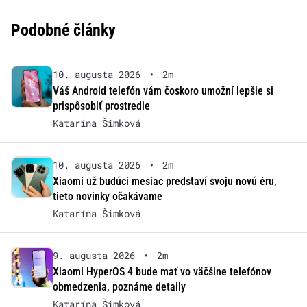
Podobné články
10. augusta 2026
•
2m
Váš Android telefón vám čoskoro umožní lepšie si
prispôsobiť prostredie
Katarína Šimková
10. augusta 2026
•
2m
Xiaomi už budúci mesiac predstaví svoju novú éru,
tieto novinky očakávame
Katarína Šimková
9. augusta 2026
•
2m
Xiaomi HyperOS 4 bude mať vo väčšine telefónov
obmedzenia, poznáme detaily
Katarína Šimková