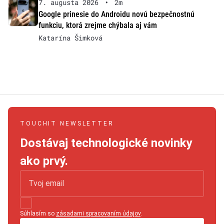
7. augusta 2026
•
2m
Google prinesie do Androidu novú bezpečnostnú
funkciu, ktorá zrejme chýbala aj vám
Katarína Šimková
TOUCHIT NEWSLETTER
Dostávaj technologické novinky
ako prvý.
Súhlasím so
zásadami spracovaním údajov
.