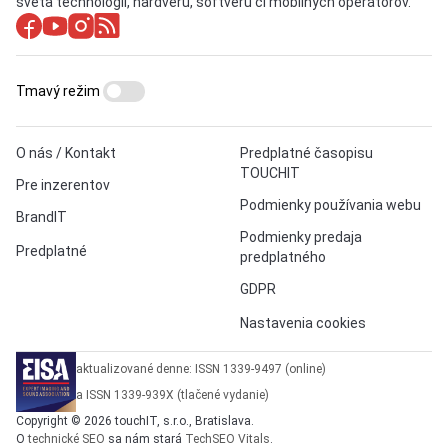
sveta technológií, hardvéru, softvéru či mobilných operátorov.
Tmavý režim
O nás / Kontakt
Predplatné časopisu
TOUCHIT
Pre inzerentov
Podmienky používania webu
BrandIT
Podmienky predaja
Predplatné
predplatného
GDPR
Nastavenia cookies
aktualizované denne: ISSN 1339-9497 (online)
a ISSN 1339-939X (tlačené vydanie)
Copyright © 2026 touchIT, s.r.o., Bratislava.
O
technické SEO
sa nám stará
TechSEO Vitals
.