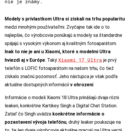
nie je známy.
Modely s prívlastkom Ultra si získali na trhu popularitu
medzi mnohými používateľmi. Zvyčajne tak ide o to
najlepšie, čo výrobcovia ponúkajú a modely sa štandardne
spájajú s vysokým výkonom aj kvalitným fotoaparátom.
Inak to nie je ani u Xiaomi, ktoré s modelmi Ultra
Xiaomi 17 Ultra
hviezdi aj v Európe
. Taký
je prvý
telefón s LOFIC fotoaparátom na našom trhu, čo tiež
získalo značnú pozornosť. Jeho nástupca je však podľa
aktuálne dostupných informácií
v ohrození
.
Informácie o modeli Xiaomi 18 Ultra prinášajú dvaja rôzni
leakeri, konkrétne Kartikey Singh a Digital Chat Station.
Zatiaľ čo Singh uvádza
konkrétne informácie o
pozastavení vývoja telefónu
, druhý leaker poukazuje na
to, že len dvaja výrobcovia aktuálne pracujú na Ultra verzii.