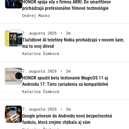
HONOR spája sily s firmou ARRI: Do smartfónov
prichádzajú profesionálne filmové technológie
Ondrej Macko
7. augusta 2026
•
2m
Tlačidlové AI telefóny Nokia prichádzajú v novom šate,
má to svoj dôvod
Katarína Šimková
7. augusta 2026
•
2m
HONOR spustil beta testovanie MagicOS 11 aj
Androidu 17: Tieto zariadenia sú kompatibilné
Katarína Šimková
7. augusta 2026
•
2m
Google prinesie do Androidu novú bezpečnostnú
funkciu, ktorá zrejme chýbala aj vám