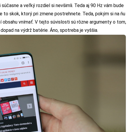
 súčasne a veľký rozdiel si nevšimli. Teda aj 90 Hz vám bude
je to skok, ktorý pri zmene postrehnete. Teda, pokým si na ňu
í obsahu vnímať. V tejto súvislosti sú rôzne argumenty o tom,
 dopad na výdrž batérie. Áno, spotreba je vyššia.