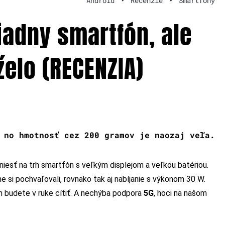
Android
•
Recenzie
•
Smartfóny
iadny smartfón, ale
želo (RECENZIA)
 no hmotnosť cez 200 gramov je naozaj veľa.
niesť na trh smartfón s veľkým displejom a veľkou batériou.
 si pochvaľovali, rovnako tak aj nabíjanie s výkonom 30 W.
n budete v ruke cítiť. A nechýba podpora
5G
, hoci na našom