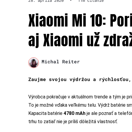
28. apríla 2020
•
11m čítanie
Xiaomi Mi 10: Por
aj Xiaomi už zdra
Michal Reiter
Zaujme svojou výdržou a rýchlosťou,
Výrobca pokračuje v aktuálnom trende a tým je pri
To je možné vďaka veľkému telu. Výdrž batérie sme
Kapacita batérie
4780 mAh
je ale poznať a telefó
trhu to zatiaľ nie je príliš dôležitá vlastnosť.