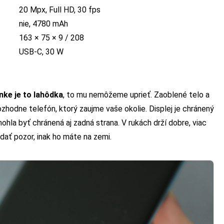
20 Mpx, Full HD, 30 fps
nie, 4780 mAh
163 × 75 × 9 / 208
USB-C, 30 W
nke je to lahôdka
, to mu nemôžeme uprieť. Zaoblené telo a
rozhodne telefón, ktorý zaujme vaše okolie. Displej je chránený
hla byť chránená aj zadná strana. V rukách drží dobre, viac
dať pozor, inak ho máte na zemi.