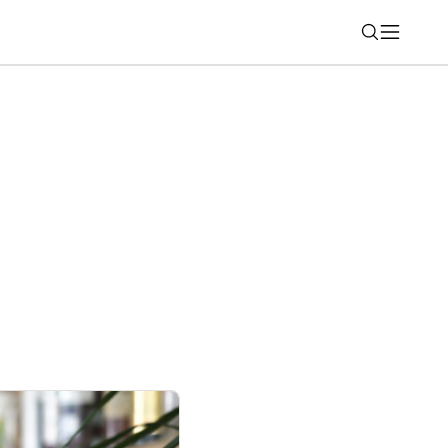
Nájsť
 zo svojich najznámejších služieb. Týka
roidu