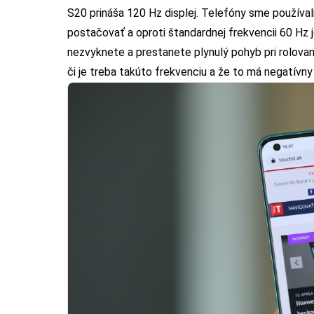
S20 prináša 120 Hz displej. Telefóny sme používali
postačovať a oproti štandardnej frekvencii 60 Hz 
nezvyknete a prestanete plynulý pohyb pri rolovan
či je treba takúto frekvenciu a že to má negatívny