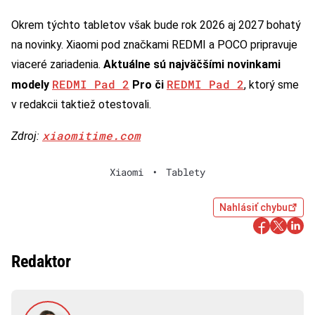
Okrem týchto tabletov však bude rok 2026 aj 2027 bohatý
na novinky. Xiaomi pod značkami REDMI a POCO pripravuje
viaceré zariadenia.
Aktuálne sú najväčšími novinkami
REDMI Pad 2
REDMI Pad 2
modely
Pro či
, ktorý sme
v redakcii taktiež otestovali.
xiaomitime.com
Zdroj:
Xiaomi
•
Tablety
Nahlásiť chybu
Redaktor