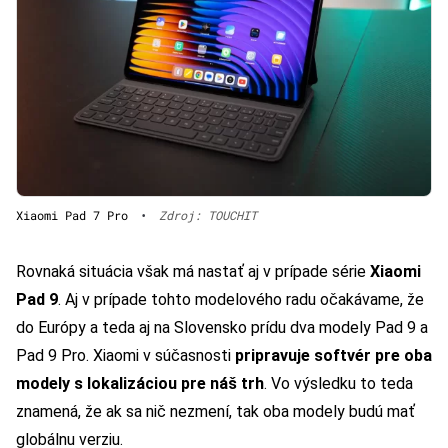
Xiaomi Pad 7 Pro
•
Zdroj: TOUCHIT
Rovnaká situácia však má nastať aj v prípade série
Xiaomi
Pad 9
. Aj v prípade tohto modelového radu očakávame, že
do Európy a teda aj na Slovensko prídu dva modely Pad 9 a
Pad 9 Pro. Xiaomi v súčasnosti
pripravuje softvér pre oba
modely s lokalizáciou pre náš trh
. Vo výsledku to teda
znamená, že ak sa nič nezmení, tak oba modely budú mať
globálnu verziu.