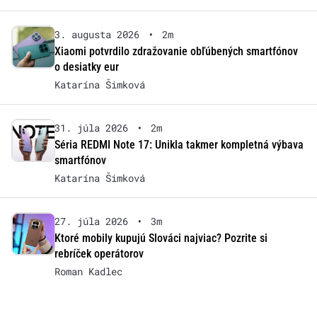
3. augusta 2026
•
2m
Xiaomi potvrdilo zdražovanie obľúbených smartfónov
o desiatky eur
Katarína Šimková
31. júla 2026
•
2m
Séria REDMI Note 17: Unikla takmer kompletná výbava
smartfónov
Katarína Šimková
27. júla 2026
•
3m
Ktoré mobily kupujú Slováci najviac? Pozrite si
rebríček operátorov
Roman Kadlec