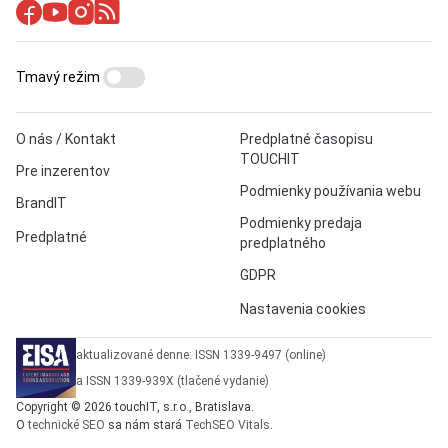
Tmavý režim
O nás / Kontakt
Predplatné časopisu
TOUCHIT
Pre inzerentov
Podmienky používania webu
BrandIT
Podmienky predaja
Predplatné
predplatného
GDPR
Nastavenia cookies
aktualizované denne: ISSN 1339-9497 (online)
a ISSN 1339-939X (tlačené vydanie)
Copyright © 2026 touchIT, s.r.o., Bratislava.
O
technické SEO
sa nám stará
TechSEO Vitals
.