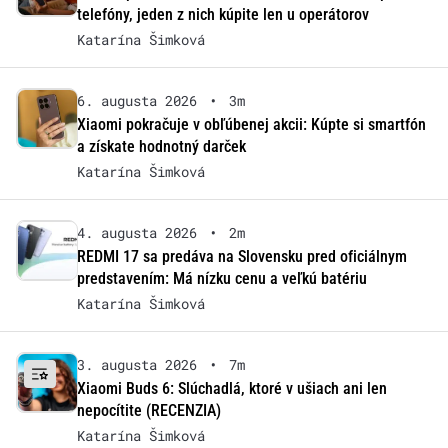
telefóny, jeden z nich kúpite len u operátorov
Katarína Šimková
6. augusta 2026
•
3m
Xiaomi pokračuje v obľúbenej akcii: Kúpte si smartfón
a získate hodnotný darček
Katarína Šimková
4. augusta 2026
•
2m
REDMI 17 sa predáva na Slovensku pred oficiálnym
predstavením: Má nízku cenu a veľkú batériu
Katarína Šimková
3. augusta 2026
•
7m
Xiaomi Buds 6: Slúchadlá, ktoré v ušiach ani len
nepocítite (RECENZIA)
Katarína Šimková