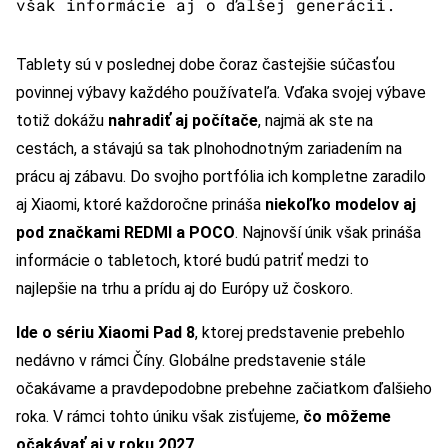
však informácie aj o ďalšej generácii.
Tablety sú v poslednej dobe čoraz častejšie súčasťou
povinnej výbavy každého používateľa. Vďaka svojej výbave
totiž dokážu
nahradiť aj počítače
, najmä ak ste na
cestách, a stávajú sa tak plnohodnotným zariadením na
prácu aj zábavu. Do svojho portfólia ich kompletne zaradilo
aj Xiaomi, ktoré každoročne prináša
niekoľko modelov aj
pod značkami REDMI a POCO
. Najnovší únik však prináša
informácie o tabletoch, ktoré budú patriť medzi to
najlepšie na trhu a prídu aj do Európy už čoskoro.
Ide o sériu Xiaomi Pad 8
, ktorej predstavenie prebehlo
nedávno v rámci Číny. Globálne predstavenie stále
očakávame a pravdepodobne prebehne začiatkom ďalšieho
roka. V rámci tohto úniku však zisťujeme,
čo môžeme
očakávať aj v roku 2027
.