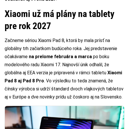
Xiaomi už má plány na tablety
pre rok 2027
Začneme sériou Xiaomi Pad 8, ktorá by mala prísť na
globálny trh začiatkom budúceho roka. Jej predstavenie
očakávame
na prelome februára a marca
po boku
modelového radu Xiaomi 17. Najnovší únik odhalil, že
globálna aj EEA verzia je pripravená v rámci tabletu
Xiaomi
Pad 8 aj Pad 8 Pro
. Vo výsledku to teda znamená, že
čínsky výrobca si udrží štandard dvoch vlajkových tabletov
aj v Európe a dve novinky prídu už čoskoro aj na Slovensko.