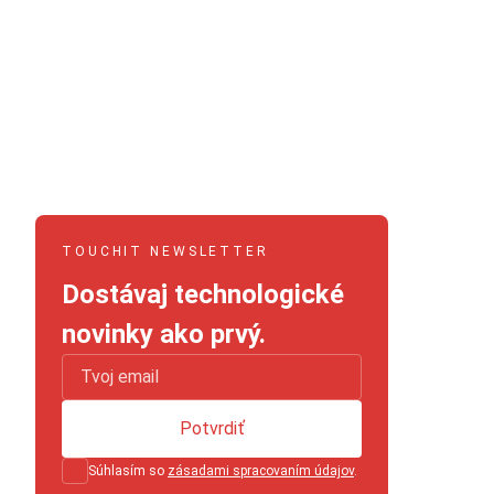
TOUCHIT NEWSLETTER
Dostávaj technologické
novinky ako prvý.
Potvrdiť
Súhlasím so
zásadami spracovaním údajov
.