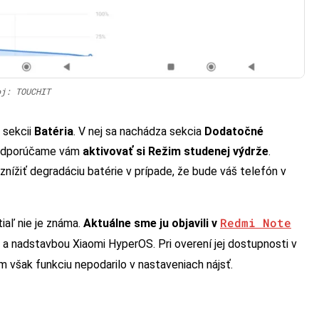
oj: TOUCHIT
 sekcii
Batéria
. V nej sa nachádza sekcia
Dodatočné
, odporúčame vám
aktivovať si Režim studenej výdrže
.
znížiť degradáciu batérie v prípade, že bude váš telefón v
Redmi Note
iaľ nie je známa.
Aktuálne sme ju objavili v
 nadstavbou Xiaomi HyperOS. Pri overení jej dostupnosti v
 však funkciu nepodarilo v nastaveniach nájsť.