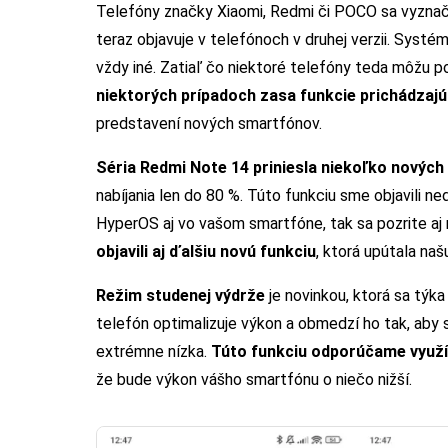
Telefóny značky Xiaomi, Redmi či POCO sa vyzna
teraz objavuje v telefónoch v druhej verzii. Systém
vždy iné. Zatiaľ čo niektoré telefóny teda môžu po
niektorých prípadoch zasa funkcie prichádzaj
predstavení nových smartfónov.
Séria Redmi Note 14 priniesla niekoľko nových 
nabíjania len do 80 %. Túto funkciu sme objavili n
HyperOS aj vo vašom smartfóne, tak sa pozrite aj
objavili aj ďalšiu novú funkciu
, ktorá upútala naš
Režim studenej výdrže
je novinkou, ktorá sa týka
telefón optimalizuje výkon a obmedzí ho tak, aby sa
extrémne nízka.
Túto funkciu odporúčame využí
že bude výkon vášho smartfónu o niečo nižší.