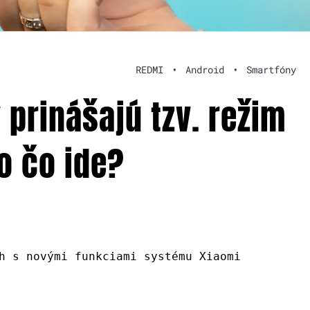
REDMI
•
Android
•
Smartfóny
prinášajú tzv. režim
o čo ide?
h s novými funkciami systému Xiaomi