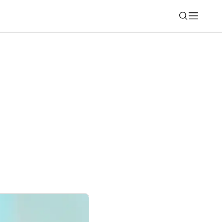
Nájsť
artfóny série REDMI Note 17? Za novinky