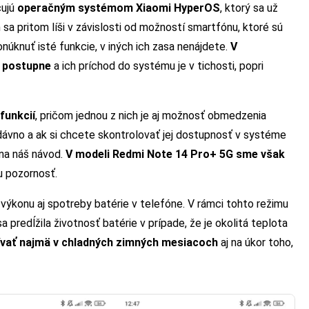
čujú
operačným systémom Xiaomi HyperOS
, ktorý sa už
 sa pritom líši v závislosti od možností smartfónu, ktoré sú
núknuť isté funkcie, v iných ich zasa nenájdete.
V
ú postupne
a ich príchod do systému je v tichosti, popri
funkcií
, pričom jednou z nich je aj možnosť obmedzenia
edávno a ak si chcete skontrolovať jej dostupnosť v systéme
 na náš návod.
V modeli Redmi Note 14 Pro+ 5G sme však
u pozornosť.
 výkonu aj spotreby batérie v telefóne. V rámci tohto režimu
 predĺžila životnosť batérie v prípade, že je okolitá teplota
vať najmä v chladných zimných mesiacoch
aj na úkor toho,