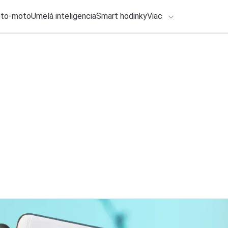
uto-moto
Umelá inteligencia
Smart hodinky
Viac
HLO BY VÁS ZAUJÍMAŤ
lačové správy
28. júla 2026
•
2m
Koľko budú stáť sm
ADÁVANIA
si priplatíme
Zadajte frázu pre vyhľadanie
Katarína Šimková