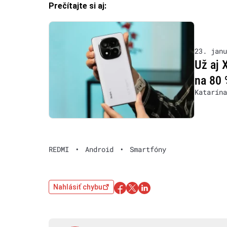
Prečítajte si aj:
23. janu
Už aj 
na 80 %
Katarína
REDMI
•
Android
•
Smartfóny
Nahlásiť chybu