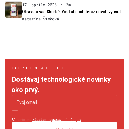
17. apríla 2026
•
2m
Otravujú vás Shorts? YouTube ich teraz dovolí vypnúť
Katarína Šimková
TOUCHIT NEWSLETTER
Dostávaj technologické novinky
ako prvý.
Súhlasím so
zásadami spracovaním údajov
.