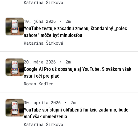
Katarína Šimková
10. júna 2026
•
2m
YouTube testuje zásadnú zmenu, štandardný „palec
nahore“ môže byť minulosťou
Katarína Šimková
20. mája 2026
•
2m
Google AI Pro už obsahuje aj YouTube. Slovákom však
ostali oči pre plač
Roman Kadlec
30. apríla 2026
•
2m
YouTube sprístupní obľúbenú funkciu zadarmo, bude
mať však obmedzenia
Katarína Šimková