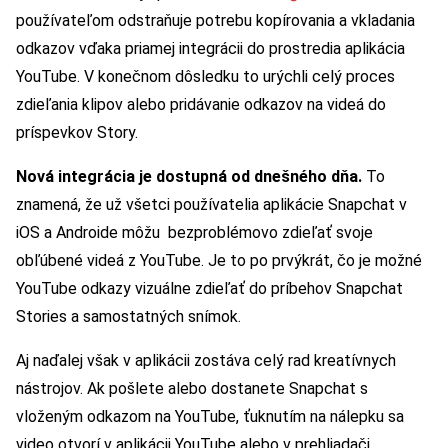
používateľom odstraňuje potrebu kopírovania a vkladania
odkazov vďaka priamej integrácii do prostredia aplikácia
YouTube. V konečnom dôsledku to urýchli celý proces
zdieľania klipov alebo pridávanie odkazov na videá do
príspevkov Story.
Nová integrácia je dostupná od dnešného dňa.
To
znamená, že už všetci používatelia aplikácie Snapchat v
iOS a Androide môžu bezproblémovo zdieľať svoje
obľúbené videá z YouTube. Je to po prvýkrát, čo je možné
YouTube odkazy vizuálne zdieľať do príbehov Snapchat
Stories a samostatných snímok.
Aj naďalej však v aplikácii zostáva celý rad kreatívnych
nástrojov. Ak pošlete alebo dostanete Snapchat s
vloženým odkazom na YouTube, ťuknutím na nálepku sa
video otvorí v aplikácii YouTube alebo v prehliadači.