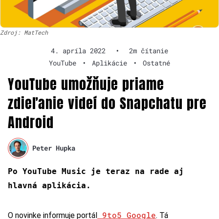
Zdroj: MatTech
4. apríla 2022
•
2m čítanie
YouTube
•
Aplikácie
•
Ostatné
YouTube umožňuje priame
zdieľanie videí do Snapchatu pre
Android
Peter Hupka
Po YouTube Music je teraz na rade aj
hlavná aplikácia.
9to5 Google
O novinke informuje portál
. Tá