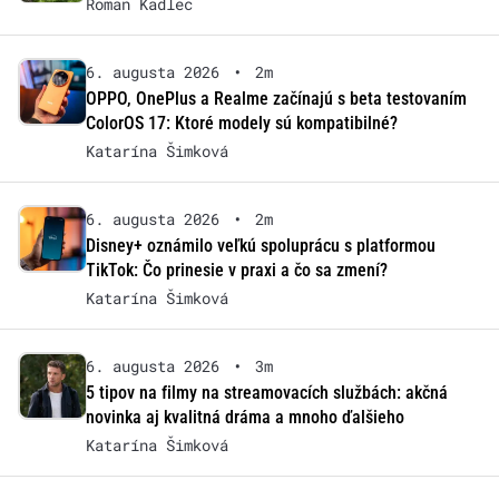
Roman Kadlec
6. augusta 2026
•
2m
OPPO, OnePlus a Realme začínajú s beta testovaním
ColorOS 17: Ktoré modely sú kompatibilné?
Katarína Šimková
6. augusta 2026
•
2m
Disney+ oznámilo veľkú spoluprácu s platformou
TikTok: Čo prinesie v praxi a čo sa zmení?
Katarína Šimková
6. augusta 2026
•
3m
5 tipov na filmy na streamovacích službách: akčná
novinka aj kvalitná dráma a mnoho ďalšieho
Katarína Šimková