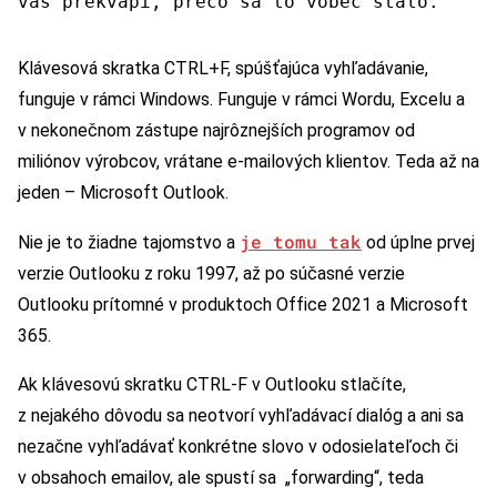
vás prekvapí, prečo sa to vôbec stalo.
Klávesová skratka CTRL+F, spúšťajúca vyhľadávanie,
funguje v rámci Windows. Funguje v rámci Wordu, Excelu a
v nekonečnom zástupe najrôznejších programov od
miliónov výrobcov, vrátane e-mailových klientov. Teda až na
jeden – Microsoft Outlook.
je tomu tak
Nie je to žiadne tajomstvo a
od úplne prvej
verzie Outlooku z roku 1997, až po súčasné verzie
Outlooku prítomné v produktoch Office 2021 a Microsoft
365.
Ak klávesovú skratku CTRL-F v Outlooku stlačíte,
z nejakého dôvodu sa neotvorí vyhľadávací dialóg a ani sa
nezačne vyhľadávať konkrétne slovo v odosielateľoch či
v obsahoch emailov, ale spustí sa „forwarding“, teda