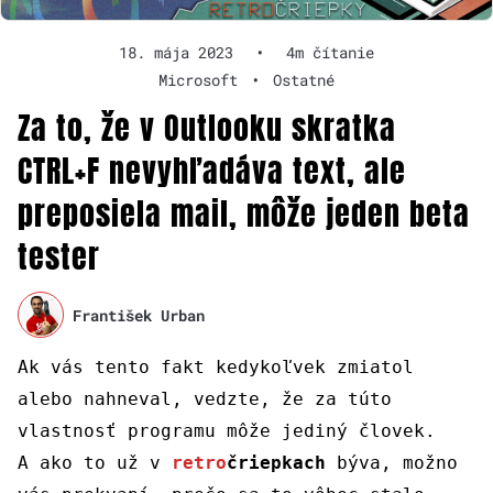
18. mája 2023
•
4m čítanie
Microsoft
•
Ostatné
Za to, že v Outlooku skratka
CTRL+F nevyhľadáva text, ale
preposiela mail, môže jeden beta
tester
František Urban
Ak vás tento fakt kedykoľvek zmiatol
alebo nahneval, vedzte, že za túto
vlastnosť programu môže jediný človek.
A ako to už v
retro
čriepkach
býva, možno