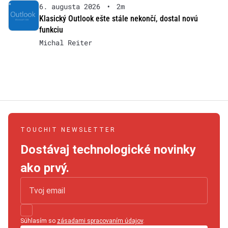
6. augusta 2026
•
2m
Klasický Outlook ešte stále nekončí, dostal novú
funkciu
Michal Reiter
TOUCHIT NEWSLETTER
Dostávaj technologické novinky
ako prvý.
Súhlasím so
zásadami spracovaním údajov
.