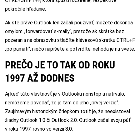
CTRL+SHIFT+F, ktorá spustí rozšírené, respektíve
pokročilé hľadanie.
Ak ste práve Outlook len začali používať, môžete dokonca
omylom „forwardovať e-maily“, pretože ak skrátka bez
pozerania na obrazovku stlačíte klávesovú skratku CTRL+F
„po pamäti“, niečo napíšete a potvrdíte, nehoda je na svete.
PREČO JE TO TAK OD ROKU
1997 AŽ DODNES
Aj keď táto vlastnosť je v Outlooku nonstop a natrvalo,
nemôžeme povedať, že je tam od jeho „prvej verzie“.
Zaujímavým historickým čriepkom totiž je, že neexistoval
žiadny Outlook 1.0 či Outlook 2.0. Outlook začal svoju púť
v roku 1997, rovno vo verzii 8.0.