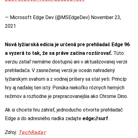
— Microsoft Edge Dev (@MSEdgeDev)
November 23,
2021
Nová lyžiarská edícia je určená pre prehliadač Edge 96
a vyzerá to tak, že sa práve začína rozširovať.
Túto
verziu zatiaľ nemáme dostupnú ani v aktualizovanej verzii
prehliadača. V zasneženej verzii je oceán nahradený
lyžiarskym svahom a z vodnej príšery sa stal yeti. Princíp
hry aj naďalej ten istý. Ponúka niekoľko rôznych herných
režimov a rozhodne je prepracovanejšia ako Chrome Dino.
Ak si chcete hru zahrať, jednoducho otvorte prehliadač
Edge a do adresného riadka zadajte
edge://surf
.
TechRadar
Zdroj: