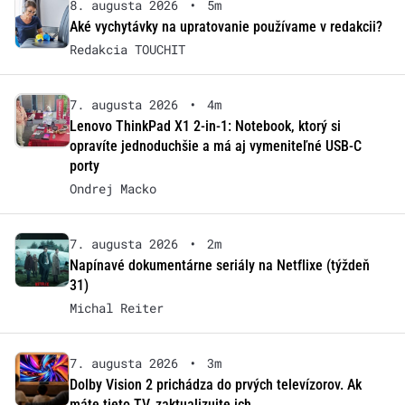
8. augusta 2026
•
5m
Aké vychytávky na upratovanie používame v redakcii?
Redakcia TOUCHIT
7. augusta 2026
•
4m
Lenovo ThinkPad X1 2-in-1: Notebook, ktorý si
opravíte jednoduchšie a má aj vymeniteľné USB-C
porty
Ondrej Macko
7. augusta 2026
•
2m
Napínavé dokumentárne seriály na Netflixe (týždeň
31)
Michal Reiter
7. augusta 2026
•
3m
Dolby Vision 2 prichádza do prvých televízorov. Ak
máte tieto TV, zaktualizujte ich