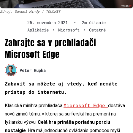
Zdroj: Samuel Hindy / TOUCHIT
25. novembra 2021
•
2m čítanie
Aplikácie
•
Microsoft
•
Ostatné
Zahrajte sa v prehliadači
Microsoft Edge
Peter Hupka
Zabaviť sa môžete aj vtedy, keď nemáte
prístup do internetu.
Microsoft Edge
Klasická minihra prehliadača
dostáva
novú zimnú tému, v ktorej sa surferská hra premení na
lyžiarsku výzvu.
Celá hra prináša poriadnu porciu
nostalgie
. Hra má jednoduché ovládanie pomocou myši