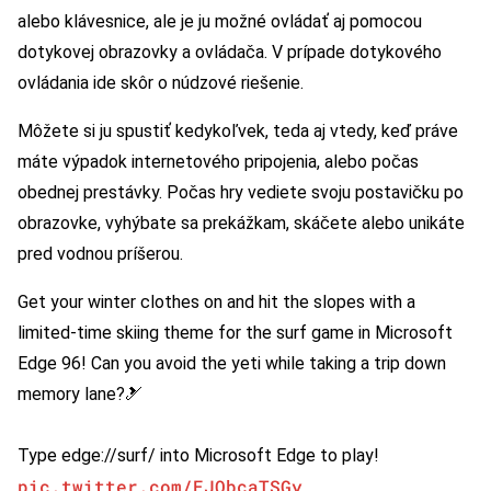
alebo klávesnice, ale je ju možné ovládať aj pomocou
dotykovej obrazovky a ovládača. V prípade dotykového
ovládania ide skôr o núdzové riešenie.
Môžete si ju spustiť kedykoľvek, teda aj vtedy, keď práve
máte výpadok internetového pripojenia, alebo počas
obednej prestávky. Počas hry vediete svoju postavičku po
obrazovke, vyhýbate sa prekážkam, skáčete alebo unikáte
pred vodnou príšerou.
Get your winter clothes on and hit the slopes with a
limited-time skiing theme for the surf game in Microsoft
Edge 96! Can you avoid the yeti while taking a trip down
memory lane?🎿
Type edge://surf/ into Microsoft Edge to play!
pic.twitter.com/EJObcaTSGy