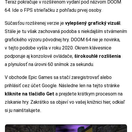
Teraz pokračuje v rozšírenom vydaní pod názvom DOOM
64. Ide o FPS strieľačku z pohľadu prvej osoby.
Súčasťou rozšírenej verzie je
vylepšený grafický vizuál
.
Stále je tu však zachovaná podoba s niekdajším stvárnením
grafického výzoru pôvodnej hry. DOOM 64 nie je novinka,
v tejto podobe vyšla v roku 2020. Okrem klávesnice
podporuje aj konzolové ovládače,
širokouhlé rozlíšenia
a plynulosť na úrovni 60 snímok za sekundu.
V obchode Epic Games sa stačí zaregistrovať alebo
prihlásiť cez účet Google. Následne len na tejto stránke
kliknite na tlačidlo Get
a prejdete krátkym procesom na
získanie hry. Zakrátko sa objaví vo vašej knižnici hier, odkiaľ
si ju nainštalujete.