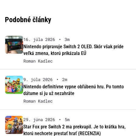
Podobné články
16. júla 2026
•
3m
Nintendo pripravuje Switch 2 OLED. Skôr však príde
veľká zmena, ktorú prikázala EÚ
Roman Kadlec
9. júla 2026
•
2m
Nintendo definitívne vypne obľúbenú hru. Po tomto
dátume si ju už nezahráte
Roman Kadlec
29. júna 2026
•
5m
Star Fox pre Switch 2 ma prekvapil. Je to krátka hra,
ktorú nechcete prestať hrať (RECENZIA)