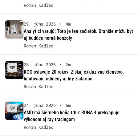
Roman Kadlec
29. júna 2026
•
4m
Analytici varujú: Toto je len začiatok. Drahšie môžu byť
aj budúce herné konzoly
Roman Kadlec
28. júna 2026
•
2m
ROG oslavuje 20 rokov: Získaj exkluzívne členstvo,
limitované odmeny aj hry zadarmo
Roman Kadlec
24. júna 2026
•
6m
AMD má čierneho koňa trhu: RDNA 4 prekvapuje
výkonom aj ray tracingom
Roman Kadlec