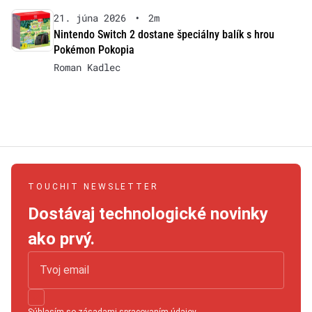
21. júna 2026
•
2m
Nintendo Switch 2 dostane špeciálny balík s hrou
Pokémon Pokopia
Roman Kadlec
TOUCHIT NEWSLETTER
Dostávaj technologické novinky
ako prvý.
Súhlasím so
zásadami spracovaním údajov
.