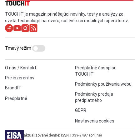
TOUCHIT je magazín prinášajúci novinky, testy a analýzy zo
sveta technológií, hardvéru, softvéru či mobilných operátorov.
Tmavý režim
O nás / Kontakt
Predplatné časopisu
TOUCHIT
Pre inzerentov
Podmienky používania webu
BrandIT
Podmienky predaja
Predplatné
predplatného
GDPR
Nastavenia cookies
aktualizované denne: ISSN 1339-9497 (online)