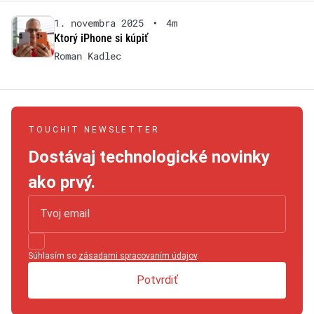
1. novembra 2025
•
4m
Ktorý iPhone si kúpiť
Roman Kadlec
TOUCHIT NEWSLETTER
Dostávaj technologické novinky
ako prvý.
Súhlasím so
zásadami spracovaním údajov
.
Potvrdiť