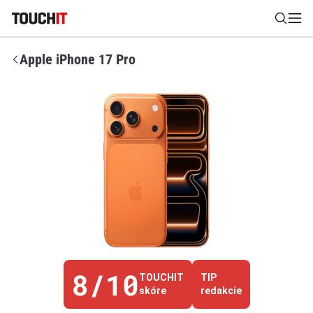
Apple iPhone 17 Pro
Nájsť
Všetko
Recenzie
Videá
Tipy, triky, návody
Tla
Výsledky vyhľadávania
Zadajte frázu pre vyhľadanie
8/10
TOUCHIT
TIP
skóre
redakcie