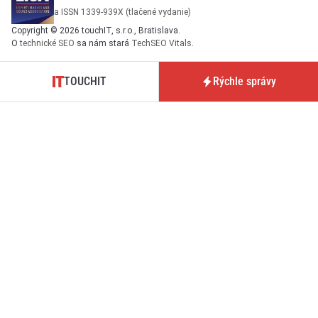
a ISSN 1339-939X (tlačené vydanie)
Copyright © 2026 touchIT, s.r.o., Bratislava.
O
technické SEO
sa nám stará
TechSEO Vitals
.
TOUCHIT
Rýchle správy