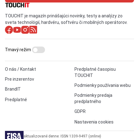
TOUCHIT je magazín prinášajúci novinky, testy a analýzy zo
sveta technológií, hardvéru, softvéru či mobilných operátorov.
Tmavý režim
O nás / Kontakt
Predplatné časopisu
TOUCHIT
Pre inzerentov
Podmienky používania webu
BrandIT
Podmienky predaja
Predplatné
predplatného
GDPR
Nastavenia cookies
aktualizované denne: ISSN 1339-9497 (online)