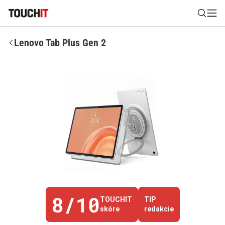
Lenovo Tab Plus Gen 2
Nájsť
Všetko
Recenzie
Videá
Tipy, triky, návody
Tla
Výsledky vyhľadávania
Zadajte frázu pre vyhľadanie
8/10
TOUCHIT
TIP
skóre
redakcie