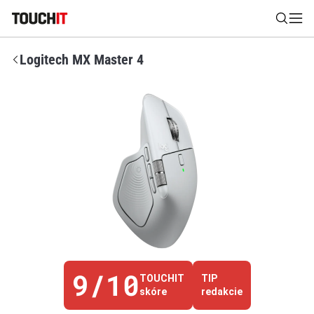
Logitech MX Master 4
Nájsť
Všetko
Recenzie
Videá
Tipy, triky, návody
Tla
Výsledky vyhľadávania
Zadajte frázu pre vyhľadanie
9/10
TOUCHIT
TIP
skóre
redakcie