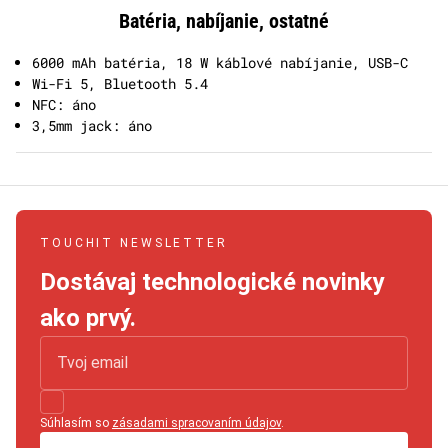
Batéria, nabíjanie, ostatné
6000 mAh batéria, 18 W káblové nabíjanie, USB-C
Wi-Fi 5, Bluetooth 5.4
NFC: áno
3,5mm jack: áno
TOUCHIT NEWSLETTER
Dostávaj technologické novinky
ako prvý.
Súhlasím so
zásadami spracovaním údajov
.