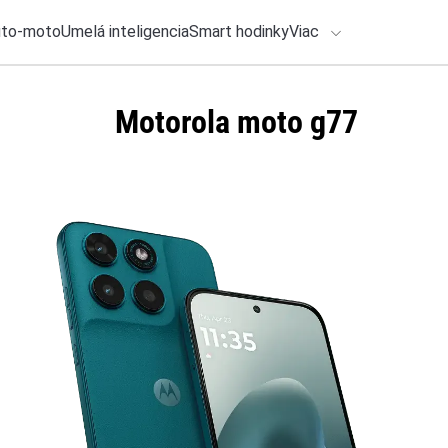
uto-moto
Umelá inteligencia
Smart hodinky
Viac
HLO BY VÁS ZAUJÍMAŤ
Motorola moto g77
lačové správy
28. júla 2026
•
3m
AI Act začína plati
ADÁVANIA
ChatGPT, Gemini a 
Zadajte frázu pre vyhľadanie
Michal Reiter