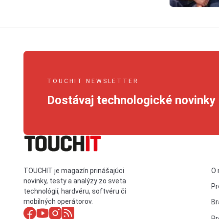
TOUCHIT NEWSLETTER
Dostávaj technologické novinky 
TOUCHIT je magazín prinášajúci
O 
novinky, testy a analýzy zo sveta
Pr
technológií, hardvéru, softvéru či
mobilných operátorov.
Br
Pr