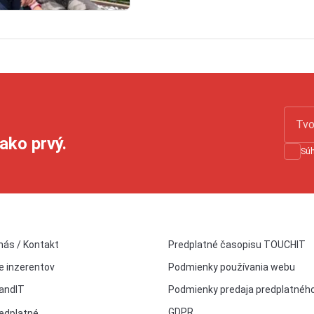
ako prvý.
Sú
nás / Kontakt
Predplatné časopisu TOUCHIT
e inzerentov
Podmienky používania webu
andIT
Podmienky predaja predplatnéh
GDPR
edplatné