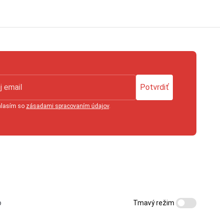
Potvrdiť
hlasím so
zásadami spracovaním údajov
.
Tmavý režim
o