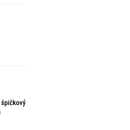
 špičkový
a