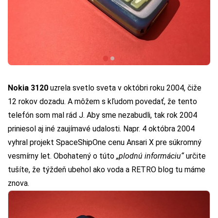
Nokia 3120
uzrela svetlo sveta v októbri roku 2004, čiže
12 rokov dozadu. A môžem s kľudom povedať, že tento
telefón som mal rád J. Aby sme nezabudli, tak rok 2004
priniesol aj iné zaujímavé udalosti. Napr. 4 októbra 2004
vyhral projekt
SpaceShipOne
cenu
Ansari X
pre súkromný
vesmírny let. Obohatený o túto
„plodnú informáciu“
určite
tušíte, že týždeň ubehol ako voda a
RETRO blog tu máme
znova.