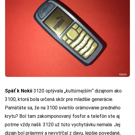
Späť k Nokii
3120 oplývala „
kultúrnejším“
dizajnom ako
3100, ktorá bola určená skôr pre mladšie generácie.
Pamätáte sa, že na 3100 svietilo orámovanie predného
krytu? Bol tam zakomponovaný fosfor a telefón ste aj
potme vždy našli. 3120 už túto vychytávku nemala. Jej
dizajn bol príjemný a nevytŕčal z davu, lepšie povedané,