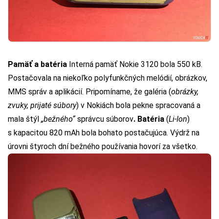
Pamäť a batéria
Interná pamäť Nokie 3120 bola 550 kB.
Postačovala na niekoľko polyfunkčných melódií, obrázkov,
MMS správ a aplikácií. Pripomíname, že galéria (
obrázky,
zvuky, prijaté súbory
) v Nokiách bola pekne spracovaná a
mala štýl
„bežného“
správcu súborov
. Batéria
(
Li-Ion
)
s kapacitou 820 mAh bola bohato postačujúca. Výdrž na
úrovni štyroch dní bežného používania hovorí za všetko.