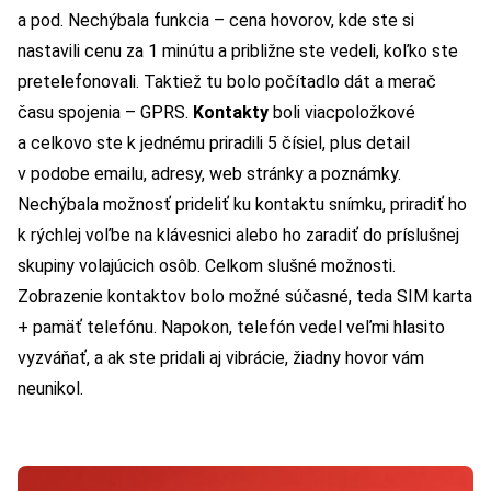
a pod. Nechýbala funkcia – cena hovorov, kde ste si
nastavili cenu za 1 minútu a približne ste vedeli, koľko ste
pretelefonovali. Taktiež tu bolo počítadlo dát a merač
času spojenia – GPRS.
Kontakty
boli viacpoložkové
a celkovo ste k jednému priradili 5 čísiel, plus detail
v podobe emailu, adresy, web stránky a poznámky.
Nechýbala možnosť prideliť ku kontaktu snímku, priradiť ho
k rýchlej voľbe na klávesnici alebo ho zaradiť do príslušnej
skupiny volajúcich osôb. Celkom slušné možnosti.
Zobrazenie kontaktov bolo možné súčasné, teda SIM karta
+ pamäť telefónu. Napokon, telefón vedel veľmi hlasito
vyzváňať, a ak ste pridali aj vibrácie, žiadny hovor vám
neunikol.