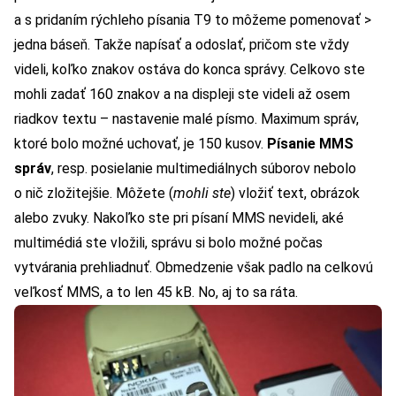
a s pridaním rýchleho písania T9 to môžeme pomenovať >
jedna báseň. Takže napísať a odoslať, pričom ste vždy
videli, koľko znakov ostáva do konca správy. Celkovo ste
mohli zadať 160 znakov a na displeji ste videli až osem
riadkov textu – nastavenie malé písmo. Maximum správ,
ktoré bolo možné uchovať, je 150 kusov.
Písanie MMS
správ
, resp. posielanie multimediálnych súborov nebolo
o nič zložitejšie. Môžete (
mohli ste
) vložiť text, obrázok
alebo zvuky. Nakoľko ste pri písaní MMS nevideli, aké
multimédiá ste vložili, správu si bolo možné počas
vytvárania prehliadnuť. Obmedzenie však padlo na celkovú
veľkosť MMS, a to len 45 kB. No, aj to sa ráta.