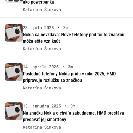
ako powerbanka
Katarína Šimková
23. júla 2025
•
3m
Nokia sa nevzdáva: Nové telefóny pod touto značkou
môžu ešte vzniknúť
Katarína Šimková
14. apríla 2025
•
3m
Posledné telefóny Nokia prídu v roku 2025, HMD
pripravuje rozlúčku so značkou
Katarína Šimková
13. januára 2025
•
3m
Na značku Nokia o chvíľu zabudneme, HMD prestáva
predávať jej smartfóny
Katarína Šimková