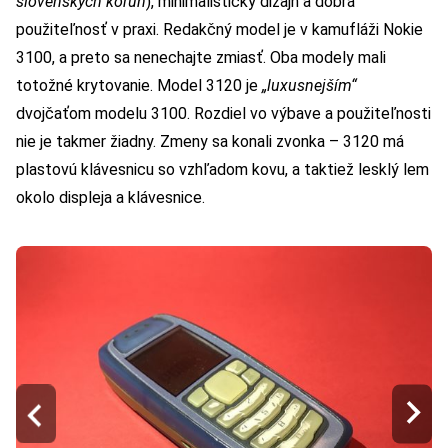
slovenských korún
), minimalistický dizajn a dobrá
použiteľnosť v praxi. Redakčný model je v kamufláži Nokie
3100, a preto sa nenechajte zmiasť. Oba modely mali
totožné krytovanie. Model 3120 je
„luxusnejším“
dvojčaťom modelu 3100. Rozdiel vo výbave a použiteľnosti
nie je takmer žiadny. Zmeny sa konali zvonka – 3120 má
plastovú klávesnicu so vzhľadom kovu, a taktiež lesklý lem
okolo displeja a klávesnice.