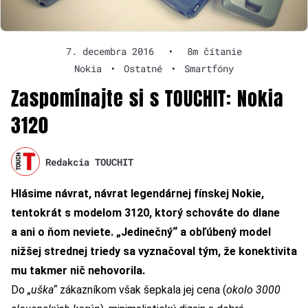
7. decembra 2016
•
8m čítanie
Nokia
•
Ostatné
•
Smartfóny
Zaspomínajte si s TOUCHIT: Nokia
3120
Redakcia TOUCHIT
Hlásime návrat, návrat legendárnej fínskej Nokie,
tentokrát s modelom 3120, ktorý schováte do dlane
a ani o ňom neviete. „Jedinečný“ a obľúbený model
nižšej strednej triedy sa vyznačoval tým, že konektivita
mu takmer nič nehovorila.
Do
„uška“
zákazníkom však šepkala jej cena (
okolo 3000