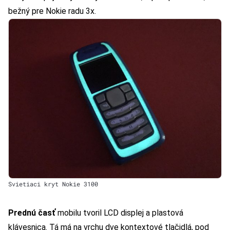
bežný pre Nokie radu 3x.
Svietiaci kryt Nokie 3100
Prednú časť
mobilu tvoril LCD displej a plastová
klávesnica. Tá má na vrchu dve kontextové tlačidlá, pod