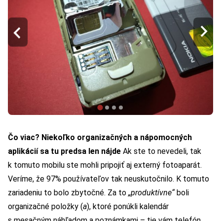
Čo viac? Niekoľko organizačných a nápomocných
aplikácií sa tu predsa len nájde
Ak ste to nevedeli, tak
k tomuto mobilu ste mohli pripojiť aj externý fotoaparát.
Veríme, že 97% používateľov tak neuskutočnilo. K tomuto
zariadeniu to bolo zbytočné. Za to
„produktívne“
boli
organizačné položky (
a
), ktoré ponúkli kalendár
s mesačným náhľadom a poznámkami – tie vám telefón