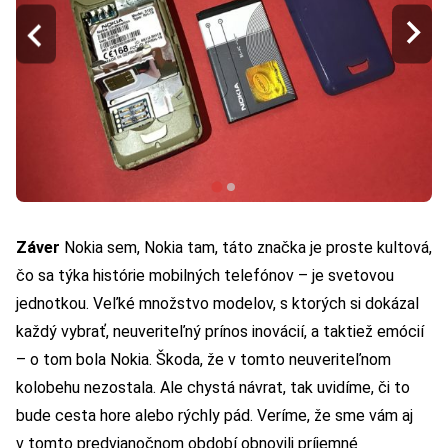
Záver
Nokia sem, Nokia tam, táto značka je proste kultová,
čo sa týka histórie mobilných telefónov – je svetovou
jednotkou. Veľké množstvo modelov, s ktorých si dokázal
každý vybrať, neuveriteľný prínos inovácií, a taktiež emócií
– o tom bola Nokia. Škoda, že v tomto neuveriteľnom
kolobehu nezostala. Ale chystá návrat, tak uvidíme, či to
bude cesta hore alebo rýchly pád. Veríme, že sme vám aj
v tomto predvianočnom období obnovili príjemné