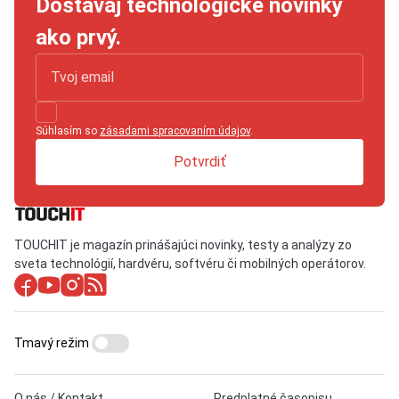
Dostávaj technologické novinky
ako prvý.
Súhlasím so
zásadami spracovaním údajov
.
Potvrdiť
TOUCHIT je magazín prinášajúci novinky, testy a analýzy zo
sveta technológií, hardvéru, softvéru či mobilných operátorov.
Tmavý režim
O nás / Kontakt
Predplatné časopisu