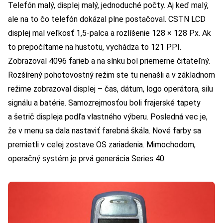
Telefón malý, displej malý, jednoduché počty. Aj keď malý,
ale na to čo telefón dokázal plne postačoval. CSTN LCD
displej mal veľkosť 1,5-palca a rozlíšenie 128 × 128 Px. Ak
to prepočítame na hustotu, vychádza to 121 PPI.
Zobrazoval 4096 farieb a na slnku bol priemerne čitateľný.
Rozšírený pohotovostný režim ste tu nenašli a v základnom
režime zobrazoval displej – čas, dátum, logo operátora, silu
signálu a batérie. Samozrejmosťou boli frajerské tapety
a šetrič displeja podľa vlastného výberu. Posledná vec je,
že v menu sa dala nastaviť farebná škála. Nové farby sa
premietli v celej zostave OS zariadenia. Mimochodom,
operačný systém je prvá generácia Series 40.