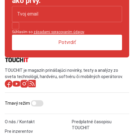
ako prvý.
Súhlasím so
zásadami spracovaním údajov
.
Potvrdiť
TOUCHIT je magazín prinášajúci novinky, testy a analýzy zo
sveta technológií, hardvéru, softvéru či mobilných operátorov.
Tmavý režim
O nás / Kontakt
Predplatné časopisu
TOUCHIT
Pre inzerentov