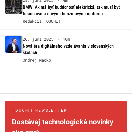
28. júna 2025
•
4m
BMW: Ak má byť budúcnosť elektrická, tak musí byť
financovaná novými benzínovými motormi
Redakcia TOUCHIT
26. júna 2025
•
10m
Nová éra digitálneho vzdelávania v slovenských
školách
Ondrej Macko
TOUCHIT NEWSLETTER
Dostávaj technologické novinky