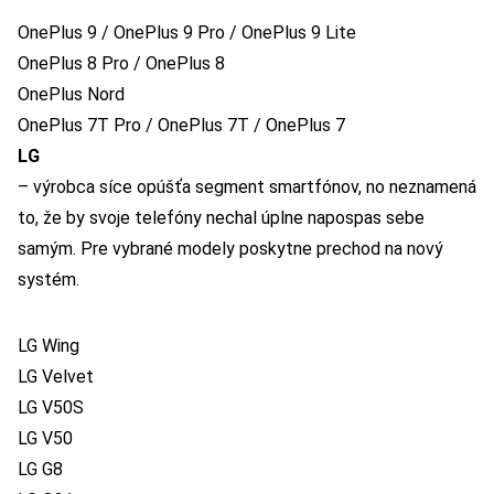
OnePlus 9 / OnePlus 9 Pro / OnePlus 9 Lite
OnePlus 8 Pro / OnePlus 8
OnePlus Nord
OnePlus 7T Pro / OnePlus 7T / OnePlus 7
LG
– výrobca síce opúšťa segment smartfónov, no neznamená
to, že by svoje telefóny nechal úplne napospas sebe
samým. Pre vybrané modely poskytne prechod na nový
systém.
LG Wing
LG Velvet
LG V50S
LG V50
LG G8