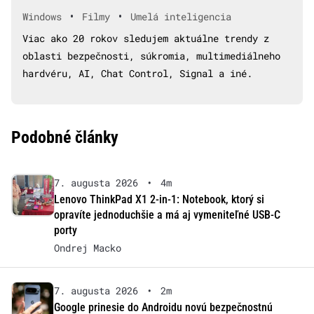
•
•
Windows
Filmy
Umelá inteligencia
Viac ako 20 rokov sledujem aktuálne trendy z
oblasti bezpečnosti, súkromia, multimediálneho
hardvéru, AI, Chat Control, Signal a iné.
Podobné články
7. augusta 2026
•
4m
Lenovo ThinkPad X1 2-in-1: Notebook, ktorý si
opravíte jednoduchšie a má aj vymeniteľné USB-C
porty
Ondrej Macko
7. augusta 2026
•
2m
Google prinesie do Androidu novú bezpečnostnú