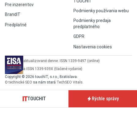
TOUCHIT
Pre inzerentov
Podmienky používania webu
BrandIT
Podmienky predaja
Predplatné
predplatného
GDPR
Nastavenia cookies
aktualizované denne: ISSN 1339-9497 (online)
a ISSN 1339-939X (tlačené vydanie)
Copyright © 2026 touchIT, s.r.o., Bratislava.
O
technické SEO
sa nám stará
TechSEO Vitals
.
TOUCHIT
Rýchle správy