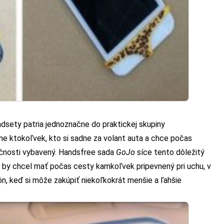
sety patria jednoznačne do praktickej skupiny
stne ktokoľvek, kto si sadne za volant auta a chce počas
ečnosti vybavený. Handsfree sada
GoJo
síce tento dôležitý
ny by chcel mať počas cesty kamkoľvek pripevnený pri uchu, v
ón, keď si môže zakúpiť niekoľkokrát menšie a ľahšie