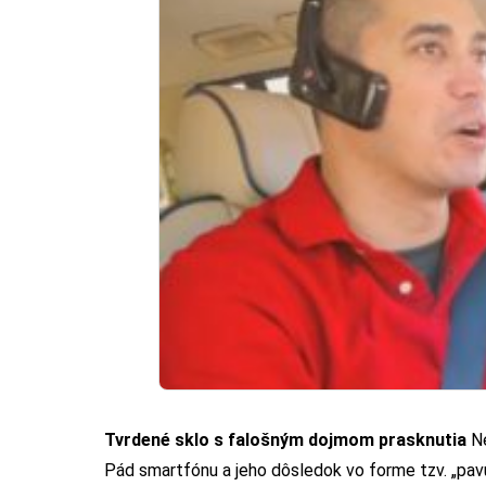
Tvrdené sklo s falošným dojmom prasknutia
Ne
Pád smartfónu a jeho dôsledok vo forme tzv. „pavu