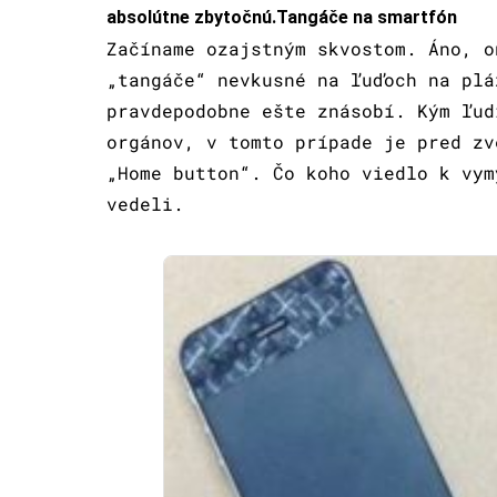
absolútne zbytočnú.
Tangáče na smartfón
Začíname ozajstným skvostom. Áno, o
„tangáče“ nevkusné na ľuďoch na plá
pravdepodobne ešte znásobí. Kým ľud
orgánov, v tomto prípade je pred zv
„Home button“. Čo koho viedlo k vym
vedeli.