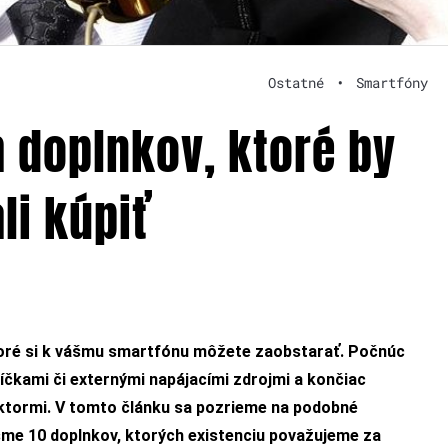
Ostatné
•
Smartfóny
 doplnkov, ktoré by
li kúpiť
toré si k vášmu smartfónu môžete zaobstarať. Počnúc
čkami či externými napájacími zdrojmi a končiac
ktormi. V tomto článku sa pozrieme na podobné
 sme 10 doplnkov, ktorých existenciu považujeme za