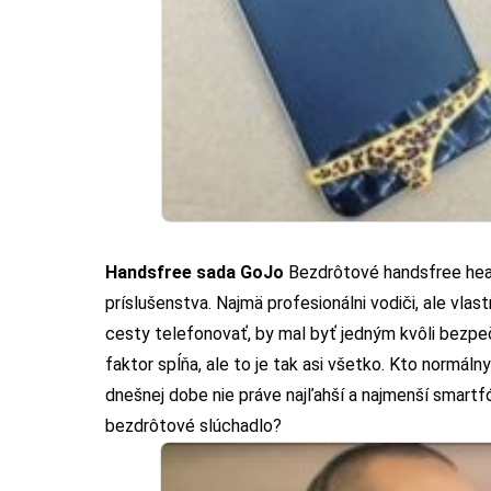
Handsfree sada GoJo
Bezdrôtové handsfree head
príslušenstva. Najmä profesionálni vodiči, ale vla
cesty telefonovať, by mal byť jedným kvôli bezp
faktor spĺňa, ale to je tak asi všetko. Kto normál
dnešnej dobe nie práve najľahší a najmenší smartf
bezdrôtové slúchadlo?