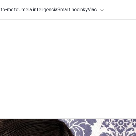
uto-moto
Umelá inteligencia
Smart hodinky
Viac
HLO BY VÁS ZAUJÍMAŤ
lačové správy
7. augusta 2026
•
3m
Dolby Vision 2 pri
ADÁVANIA
tieto TV, zaktualizu
Zadajte frázu pre vyhľadanie
Roman Kadlec