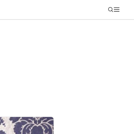
Nájsť
chádza do prvých televízorov. Ak máte
jte ich