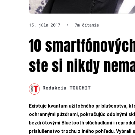
15. júla 2017
•
7m čítanie
10 smartfónových
ste si nikdy nema
Redakcia TOUCHIT
Existuje kvantum užitočného príslušenstva, k
ochrannými púzdrami, pokračujúc odolnými sklí
bezdrôtovými Bluetooth slúchadlami i reprodu
príslušenstvo trochu z iného pohľadu. Vybrali