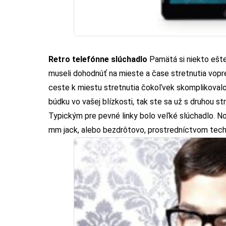
Retro telefónne slúchadlo
Pamätá si niekto ešte
museli dohodnúť na mieste a čase stretnutia vopr
ceste k miestu stretnutia čokoľvek skomplikovalo, 
búdku vo vašej blízkosti, tak ste sa už s druhou st
Typickým pre pevné linky bolo veľké slúchadlo. No a
mm jack, alebo bezdrôtovo, prostredníctvom tech