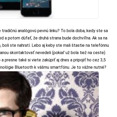
 tradičnú analógovú pevnú linku? To bola doba, kedy ste sa
ed a potom dúfať, že druhá strana bude dochvíľna. Ak sa na
boli ste nahratí. Lebo aj keby ste mali štastie na telefónnu
ranou skontaktovať nevedeli (pokiaľ už bola tiež na ceste).
 presne také si viete zakúpiť aj dnes a pripojiť ho cez 3,5
nológie Bluetooth k vášmu smartfónu. Je to vážne nutné?