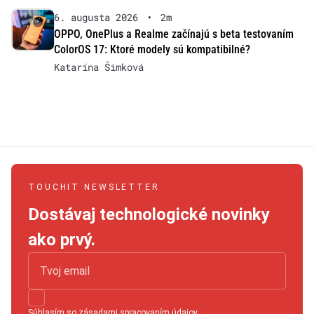
6. augusta 2026
•
2m
OPPO, OnePlus a Realme začínajú s beta testovaním
ColorOS 17: Ktoré modely sú kompatibilné?
Katarína Šimková
TOUCHIT NEWSLETTER
Dostávaj technologické novinky
ako prvý.
Súhlasím so
zásadami spracovaním údajov
.