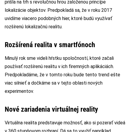
prišla na trh s revolučnou hrou založenou princípe
lokalizácie objektov. Predpokladá sa, že v roku 2017
uvidíme viacero podobných hier, ktoré budú využívať
rozšírenú lokalizačnú realitu.
Rozšírená realita v smartfónoch
Minulý rok sme videli hŕstku spoločností, ktoré začali
používať rozšírenú realitu v ich firemných aplikáciách.
Predpokladáme, že v tomto roku bude tento trend ešte
viac silnieť a dočkáme sa v tejto oblasti nových
experimentov.
Nové zariadenia virtuálnej reality
Virtuálna realita predstavuje možnosť, ako si pozerať videá
v 360 stupňovom rozhraní. Dá sa to využiť napríklad