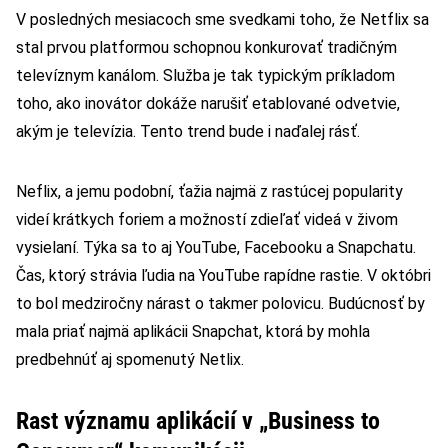
V posledných mesiacoch sme svedkami toho, že Netflix sa
stal prvou platformou schopnou konkurovať tradičným
televíznym kanálom. Služba je tak typickým príkladom
toho, ako inovátor dokáže narušiť etablované odvetvie,
akým je televízia. Tento trend bude i naďalej rásť.
Neflix, a jemu podobní, ťažia najmä z rastúcej popularity
videí krátkych foriem a možností zdieľať videá v živom
vysielaní. Týka sa to aj YouTube, Facebooku a Snapchatu.
Čas, ktorý strávia ľudia na YouTube rapídne rastie. V októbri
to bol medziročny nárast o takmer polovicu. Budúcnosť by
mala priať najmä aplikácii Snapchat, ktorá by mohla
predbehnúť aj spomenutý Netlix.
Rast významu aplikácií v „Business to