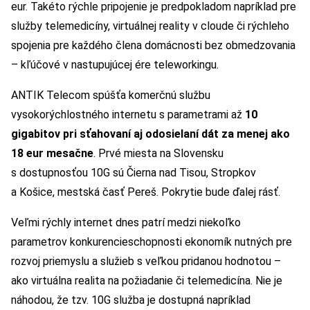
eur. Takéto rýchle pripojenie je predpokladom napríklad pre
služby telemedicíny, virtuálnej reality v cloude či rýchleho
spojenia pre každého člena domácnosti bez obmedzovania
– kľúčové v nastupujúcej ére teleworkingu.
ANTIK Telecom spúšťa komerčnú službu
vysokorýchlostného internetu s parametrami až
10
gigabitov pri sťahovaní aj odosielaní dát za menej ako
18 eur mesačne
. Prvé miesta na Slovensku
s dostupnosťou 10G sú Čierna nad Tisou, Stropkov
a Košice, mestská časť Pereš. Pokrytie bude ďalej rásť.
Veľmi rýchly internet dnes patrí medzi niekoľko
parametrov konkurencieschopnosti ekonomík nutných pre
rozvoj priemyslu a služieb s veľkou pridanou hodnotou –
ako virtuálna realita na požiadanie či telemedicína. Nie je
náhodou, že tzv. 10G služba je dostupná napríklad