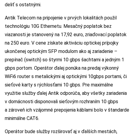
deliť s ostatnými.
Antik Telecom na pripojenie v prvých lokalitách použil
technológiu 10G Ethernetu. Mesačný poplatok bez
viazanosti je stanovený na 17,92 euro, zriaďovací poplatok
na 250 euro. V cene získate aktiváciu optickej prípojky
ukončenej optickým SFP modulom ako aj zariadenie –
prepínač (switch) so štyrmi 10 gbps šachtami a jedným 1
gbps portom. Operátor ďalej ponúka na predaj výkonný
WiFi6 router s metalickými aj optickými 10gbps portami, či
sieťové karty s rýchlosťami 10 gbps. Pre maximálne
využitie služby ďalej Antik odporúča, aby všetky zariadenia
v domácnosti disponovali sieťovým rozhraním 10 gbps
a zároveň ich vzájomné prepojenia káblami bolo v štandarde
minimálne CAT6.
Operátor bude služby rozširovať aj v ďalších mestách,