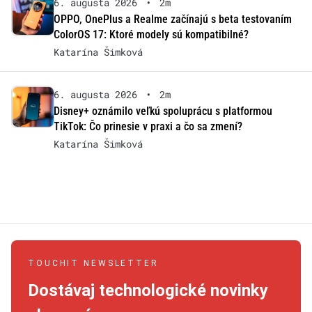
6. augusta 2026
•
2m
OPPO, OnePlus a Realme začínajú s beta testovaním
ColorOS 17: Ktoré modely sú kompatibilné?
Katarína Šimková
6. augusta 2026
•
2m
Disney+ oznámilo veľkú spoluprácu s platformou
TikTok: Čo prinesie v praxi a čo sa zmení?
Katarína Šimková
TOUCHIT NEWSLETTER
Dostávaj technologické novinky