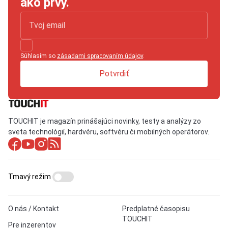
ako prvý.
Súhlasím so
zásadami spracovaním údajov
.
Potvrdiť
TOUCHIT je magazín prinášajúci novinky, testy a analýzy zo
sveta technológií, hardvéru, softvéru či mobilných operátorov.
Tmavý režim
O nás / Kontakt
Predplatné časopisu
TOUCHIT
Pre inzerentov