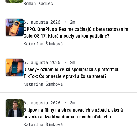
Roman Kadlec
6. augusta 2026
•
2m
OPPO, OnePlus a Realme začínajú s beta testovaním
ColorOS 17: Ktoré modely sú kompatibilné?
Katarína Šimková
6. augusta 2026
•
2m
Disney+ oznámilo veľkú spoluprácu s platformou
TikTok: Čo prinesie v praxi a čo sa zmení?
Katarína Šimková
6. augusta 2026
•
3m
5 tipov na filmy na streamovacích službách: akčná
novinka aj kvalitná dráma a mnoho ďalšieho
Katarína Šimková