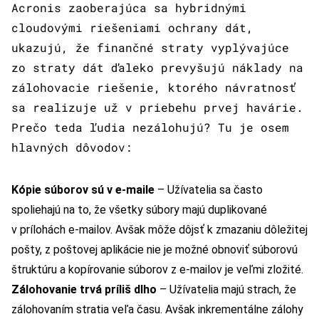
Acronis zaoberajúca sa hybridnými
cloudovými riešeniami ochrany dát,
ukazujú, že finančné straty vyplývajúce
zo straty dát ďaleko prevyšujú náklady na
zálohovacie riešenie, ktorého návratnosť
sa realizuje už v priebehu prvej havárie.
Prečo teda ľudia nezálohujú? Tu je osem
hlavných dôvodov:
Kópie súborov sú v e-maile
– Užívatelia sa často
spoliehajú na to, že všetky súbory majú duplikované
v prílohách e-mailov. Avšak môže dôjsť k zmazaniu dôležitej
pošty, z poštovej aplikácie nie je možné obnoviť súborovú
štruktúru a kopírovanie súborov z e-mailov je veľmi zložité.
Zálohovanie trvá príliš dlho
– Užívatelia majú strach, že
zálohovaním stratia veľa času. Avšak inkrementálne zálohy