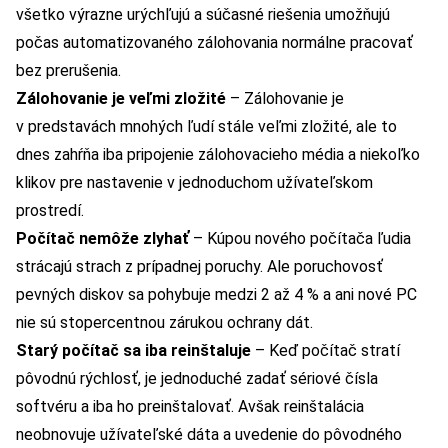
všetko výrazne urýchľujú a súčasné riešenia umožňujú
počas automatizovaného zálohovania normálne pracovať
bez prerušenia.
Zálohovanie je veľmi zložité
– Zálohovanie je
v predstavách mnohých ľudí stále veľmi zložité, ale to
dnes zahŕňa iba pripojenie zálohovacieho média a niekoľko
klikov pre nastavenie v jednoduchom užívateľskom
prostredí.
Počítač nemôže zlyhať
– Kúpou nového počítača ľudia
strácajú strach z prípadnej poruchy. Ale poruchovosť
pevných diskov sa pohybuje medzi 2 až 4 % a ani nové PC
nie sú stopercentnou zárukou ochrany dát.
Starý počítač sa iba reinštaluje
– Keď počítač stratí
pôvodnú rýchlosť, je jednoduché zadať sériové čísla
softvéru a iba ho preinštalovať. Avšak reinštalácia
neobnovuje užívateľské dáta a uvedenie do pôvodného