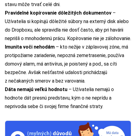
stavu môže trvať celé dni.
Pravidelné kopírovanie dôležitých dokumentov
–
Užívatelia si kopírujú dôležité súbory na externý disk alebo
do Dropboxu, ale spravidla nie dosť často, aby pri havárii
neprišli o mnohodennú prácu. Kopírovanie nie je zálohovanie.
Imunita voči nehodám
– kto nežije v záplavovej zóne, má
protipožiarne zariadenie, nepozná zemetrasenie, používa
domový alarm, má antivírus, je poistený a pod., sa cíti
bezpečne. Avšak nešťastné udalosti prichádzajú
z nečakaných smerov a bez varovania.
Dáta nemajú veľkú hodnotu
– Užívatelia nemajú o
hodnote dát presnú predstavu, kým o ne neprídu a
neprivodia sebe či svojej firme finančné straty.