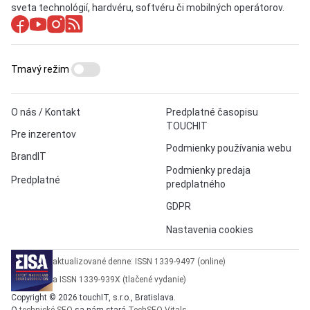
sveta technológií, hardvéru, softvéru či mobilných operátorov.
Tmavý režim
O nás / Kontakt
Predplatné časopisu
TOUCHIT
Pre inzerentov
Podmienky používania webu
BrandIT
Podmienky predaja
Predplatné
predplatného
GDPR
Nastavenia cookies
aktualizované denne: ISSN 1339-9497 (online)
a ISSN 1339-939X (tlačené vydanie)
Copyright © 2026 touchIT, s.r.o., Bratislava.