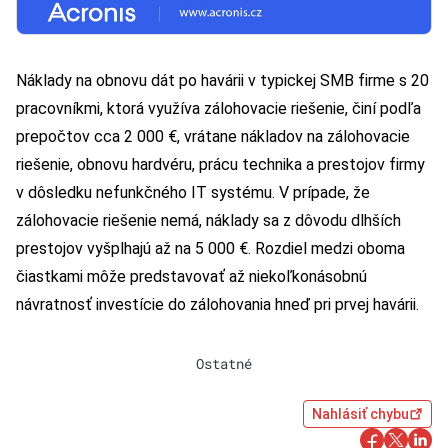
Náklady na obnovu dát po havárii v typickej SMB firme s 20
pracovníkmi, ktorá využíva zálohovacie riešenie, činí podľa
prepočtov cca 2 000 €, vrátane nákladov na zálohovacie
riešenie, obnovu hardvéru, prácu technika a prestojov firmy
v dôsledku nefunkčného IT systému. V prípade, že
zálohovacie riešenie nemá, náklady sa z dôvodu dlhších
prestojov vyšplhajú až na 5 000 €. Rozdiel medzi oboma
čiastkami môže predstavovať až niekoľkonásobnú
návratnosť investície do zálohovania hneď pri prvej havárii.
Ostatné
Nahlásiť chybu