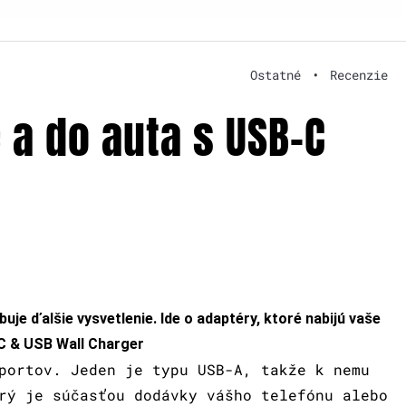
Ostatné
•
Recenzie
 a do auta s USB-C
uje ďalšie vysvetlenie. Ide o adaptéry, ktoré nabijú vaše
C & USB Wall Charger
portov. Jeden je typu USB-A, takže k nemu
rý je súčasťou dodávky vášho telefónu alebo