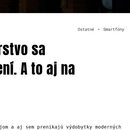
Ostatné
•
Smartfóny
rstvo sa
í. A to aj na
jom a aj sem prenikajú výdobytky moderných