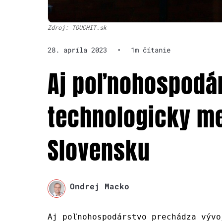
Zdroj: TOUCHIT.sk
28. apríla 2023
•
1m čítanie
Aj poľnohospodá
technologicky men
Slovensku
Ondrej Macko
Aj poľnohospodárstvo prechádza vývo