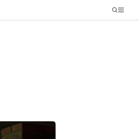
Nájsť
Slovensko dva cenovo dostupné telefóny,
 len u operátorov