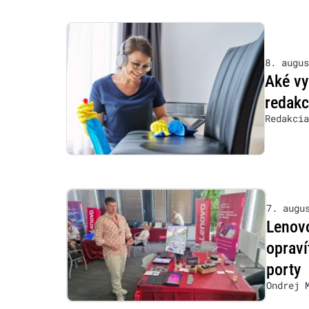
8. augus
Aké vy
redakc
Redakcia
7. augu
Lenovo
opraví
porty
Ondrej 