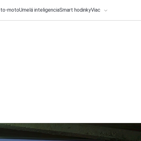
uto-moto
Umelá inteligencia
Smart hodinky
Viac
HLO BY VÁS ZAUJÍMAŤ
lačové správy
7. augusta 2026
•
2m
Xiaomi prináša na 
ADÁVANIA
jeden z nich kúpite
Zadajte frázu pre vyhľadanie
Katarína Šimková