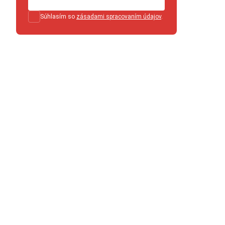
Súhlasím so
zásadami spracovaním údajov
.