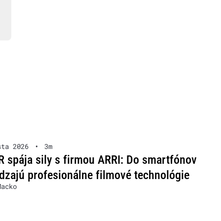
sta 2026
•
3m
spája sily s firmou ARRI: Do smartfónov
dzajú profesionálne filmové technológie
Macko