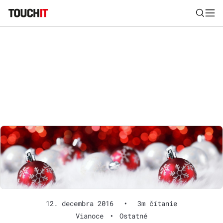
Nájsť
Všetko
Recenzie
Videá
Tipy, triky, návody
Tla
Výsledky vyhľadávania
Zadajte frázu pre vyhľadanie
12. decembra 2016
•
3m čítanie
Vianoce
•
Ostatné