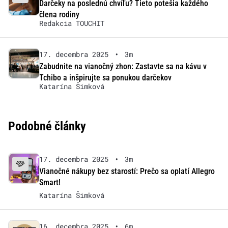
Darčeky na poslednú chvíľu? Tieto potešia každého
člena rodiny
Redakcia TOUCHIT
17. decembra 2025
•
3m
Zabudnite na vianočný zhon: Zastavte sa na kávu v
Tchibo a inšpirujte sa ponukou darčekov
Katarína Šimková
Podobné články
17. decembra 2025
•
3m
Vianočné nákupy bez starostí: Prečo sa oplatí Allegro
Smart!
Katarína Šimková
16. decembra 2025
•
6m