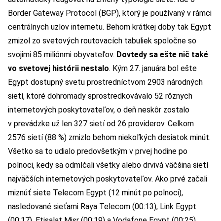
Border Gateway Protocol (BGP), ktorý je používaný v rámci
centrálnych uzlov internetu. Behom krátkej doby tak Egypt
zmizol zo svetových routovacích tabuliek spoločne so
svojimi 85 miliónmi obyvateľov.
Dovtedy sa ešte nič také
vo svetovej histórii nestalo
. Kým 27. januára bol ešte
Egypt dostupný svetu prostredníctvom 2903 národných
sietí, ktoré dohromady sprostredkovávalo 52 rôznych
internetových poskytovateľov, o deň neskôr zostalo
v prevádzke už len 327 sietí od 26 providerov. Celkom
2576 sietí (88 %) zmizlo behom niekoľkých desiatok minút.
Všetko sa to udialo predovšetkým v prvej hodine po
polnoci, kedy sa odmlčali všetky alebo drvivá väčšina sietí
najväčších internetových poskytovateľov. Ako prvé začali
miznúť siete Telecom Egypt (12 minút po polnoci),
nasledované sieťami Raya Telecom (00:13), Link Egypt
(00:17), Etisalat Misr (00:19) a Vodafone Egypt (00:25).