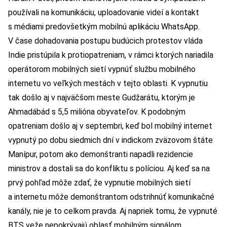
používali na komunikáciu, uploadovanie videí a kontakt
s médiami predovšetkým mobilnú aplikáciu WhatsApp.
V čase dohadovania postupu budúcich protestov vláda
Indie pristúpila k protiopatreniam, v rámci ktorých nariadila
operátorom mobilných sietí vypnúť službu mobilného
internetu vo veľkých mestách v tejto oblasti. K vypnutiu
tak došlo aj v najväčšom meste Gudžarátu, ktorým je
Ahmadábád s 5,5 milióna obyvateľov. K podobným
opatreniam došlo aj v septembri, keď bol mobilný internet
vypnutý po dobu siedmich dní v indickom zväzovom štáte
Manípur, potom ako demonštranti napadli rezidencie
ministrov a dostali sa do konfliktu s políciou. Aj keď sa na
prvý pohľad môže zdať, že vypnutie mobilných sietí
a internetu môže demonštrantom odstrihnúť komunikačné
kanály, nie je to celkom pravda. Aj napriek tomu, že vypnuté
BTS veže nepokrývajú oblasť mobilným signálom,