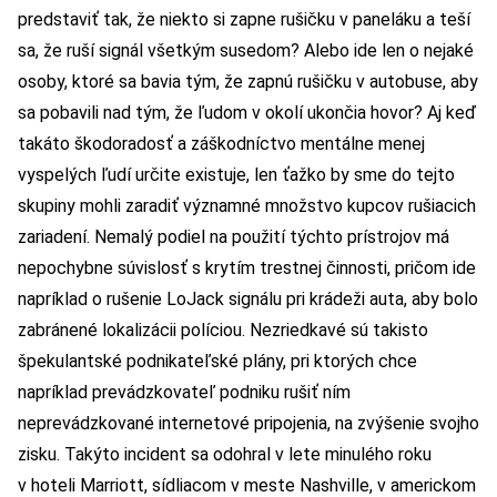
predstaviť tak, že niekto si zapne rušičku v paneláku a teší
sa, že ruší signál všetkým susedom? Alebo ide len o nejaké
osoby, ktoré sa bavia tým, že zapnú rušičku v autobuse, aby
sa pobavili nad tým, že ľudom v okolí ukončia hovor? Aj keď
takáto škodoradosť a záškodníctvo mentálne menej
vyspelých ľudí určite existuje, len ťažko by sme do tejto
skupiny mohli zaradiť významné množstvo kupcov rušiacich
zariadení. Nemalý podiel na použití týchto prístrojov má
nepochybne súvislosť s krytím trestnej činnosti, pričom ide
napríklad o rušenie LoJack signálu pri krádeži auta, aby bolo
zabránené lokalizácii políciou. Nezriedkavé sú takisto
špekulantské podnikateľské plány, pri ktorých chce
napríklad prevádzkovateľ podniku rušiť ním
neprevádzkované internetové pripojenia, na zvýšenie svojho
zisku. Takýto incident sa odohral v lete minulého roku
v hoteli Marriott, sídliacom v meste Nashville, v americkom