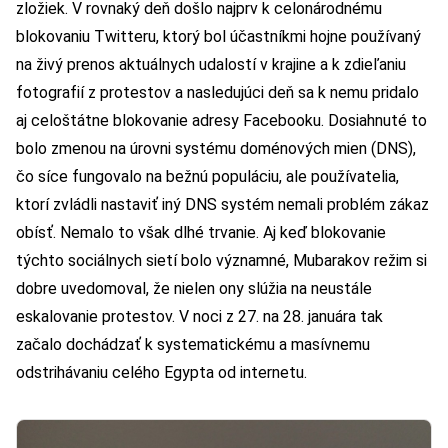
zložiek. V rovnaký deň došlo najprv k celonárodnému
blokovaniu Twitteru, ktorý bol účastníkmi hojne používaný
na živý prenos aktuálnych udalostí v krajine a k zdieľaniu
fotografií z protestov a nasledujúci deň sa k nemu pridalo
aj celoštátne blokovanie adresy Facebooku. Dosiahnuté to
bolo zmenou na úrovni systému doménových mien (DNS),
čo síce fungovalo na bežnú populáciu, ale používatelia,
ktorí zvládli nastaviť iný DNS systém nemali problém zákaz
obísť. Nemalo to však dlhé trvanie. Aj keď blokovanie
týchto sociálnych sietí bolo významné, Mubarakov režim si
dobre uvedomoval, že nielen ony slúžia na neustále
eskalovanie protestov. V noci z 27. na 28. januára tak
začalo dochádzať k systematickému a masívnemu
odstrihávaniu celého Egypta od internetu.