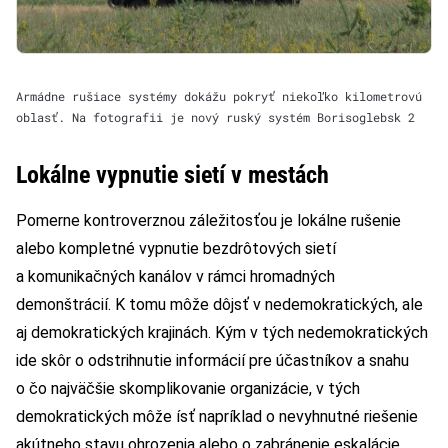
Armádne rušiace systémy dokážu pokryť niekoľko kilometrovú
oblasť. Na fotografii je nový ruský systém Borisoglebsk 2
Lokálne vypnutie sietí v mestách
Pomerne kontroverznou záležitosťou je lokálne rušenie
alebo kompletné vypnutie bezdrôtových sietí
a komunikačných kanálov v rámci hromadných
demonštrácií. K tomu môže dôjsť v nedemokratických, ale
aj demokratických krajinách. Kým v tých nedemokratických
ide skôr o odstrihnutie informácií pre účastníkov a snahu
o čo najväčšie skomplikovanie organizácie, v tých
demokratických môže ísť napríklad o nevyhnutné riešenie
akútneho stavu ohrozenia alebo o zabránenie eskalácie