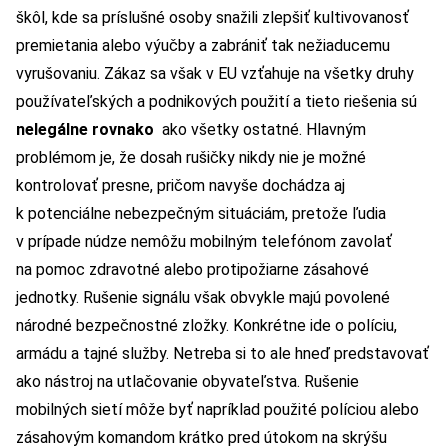
škôl, kde sa príslušné osoby snažili zlepšiť kultivovanosť
premietania alebo výučby a zabrániť tak nežiaducemu
vyrušovaniu. Zákaz sa však v EU vzťahuje na všetky druhy
používateľských a podnikových použití a tieto riešenia sú
nelegálne rovnako
ako všetky ostatné. Hlavným
problémom je, že dosah rušičky nikdy nie je možné
kontrolovať presne, pričom navyše dochádza aj
k potenciálne nebezpečným situáciám, pretože ľudia
v prípade núdze nemôžu mobilným telefónom zavolať
na pomoc zdravotné alebo protipožiarne zásahové
jednotky. Rušenie signálu však obvykle majú povolené
národné bezpečnostné zložky. Konkrétne ide o políciu,
armádu a tajné služby. Netreba si to ale hneď predstavovať
ako nástroj na utlačovanie obyvateľstva. Rušenie
mobilných sietí môže byť napríklad použité políciou alebo
zásahovým komandom krátko pred útokom na skrýšu