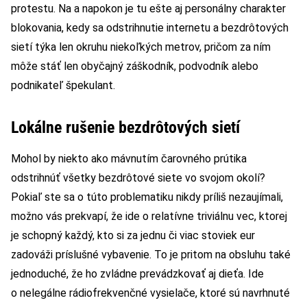
protestu. Na a napokon je tu ešte aj personálny charakter
blokovania, kedy sa odstrihnutie internetu a bezdrôtových
sietí týka len okruhu niekoľkých metrov, pričom za ním
môže stáť len obyčajný záškodník, podvodník alebo
podnikateľ špekulant.
Lokálne rušenie bezdrôtových sietí
Mohol by niekto ako mávnutím čarovného prútika
odstrihnúť všetky bezdrôtové siete vo svojom okolí?
Pokiaľ ste sa o túto problematiku nikdy príliš nezaujímali,
možno vás prekvapí, že ide o relatívne triviálnu vec, ktorej
je schopný každý, kto si za jednu či viac stoviek eur
zadováži príslušné vybavenie. To je pritom na obsluhu také
jednoduché, že ho zvládne prevádzkovať aj dieťa. Ide
o nelegálne rádiofrekvenčné vysielače, ktoré sú navrhnuté