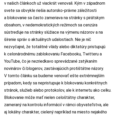
v našich článkoch už viackrát venovali. Kým v západnom
svete sa obvykle riešia autorsko-právne záležitosti
a blokovanie sa často zameriava na stránky s pirátskym
obsahom, v nedemokratických režimoch sa cenzúra
sústreďuje na stránky slúžiace na výmenu názorov a na
šírenie správ o aktuálnych udalostiach. Nie je nič
nezvyčajné, že totalitné vlády alebo diktatúry pristupujú
k celonárodnému zablokovaniu Facebooku, Twitteru a
YouTube, čo je nezriedkavo sprevádzané zatýkaním
novinárov či blogerov, zastávajúcich protištátne názory.
V tomto článku sa budeme venovať ešte extrémnejším
prípadom, kedy sa nepristupuje k blokovaniu konkrétnych
stránok, služieb alebo protokolov, ale k internetu ako celku.
Blokovanie môže mať nielen celoštátny charakter,
zameraný na kontrolu informácií v rámci obyvateľstva, ale
aj lokálny charakter, cielený napríklad na miesto nejakého