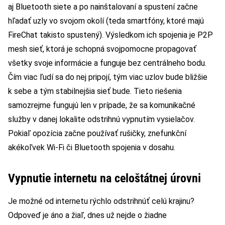
aj Bluetooth siete a po nainštalovaní a spustení začne
hľadať uzly vo svojom okolí (teda smartfóny, ktoré majú
FireChat takisto spustený). Výsledkom ich spojenia je P2P
mesh sieť, ktorá je schopná svojpomocne propagovať
všetky svoje informácie a funguje bez centrálneho bodu.
Čím viac ľudí sa do nej pripojí, tým viac uzlov bude bližšie
k sebe a tým stabilnejšia sieť bude. Tieto riešenia
samozrejme fungujú len v prípade, že sa komunikačné
služby v danej lokalite odstrihnú vypnutím vysielačov.
Pokiaľ opozícia začne používať rušičky, znefunkční
akékoľvek Wi-Fi či Bluetooth spojenia v dosahu.
Vypnutie internetu na celoštátnej úrovni
Je možné od internetu rýchlo odstrihnúť celú krajinu?
Odpoveď je áno a žiaľ, dnes už nejde o žiadne