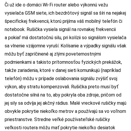
Či už ide o domáci Wi-Fi router alebo výkonnú vežu
vysielača GSM siete, ich bezdrôtový signál sa šíri na nejakej
špecifickej frekvencii, ktorú prijíma váš mobilný telefón či
notebook. Rušička vysiela signál na rovnakej frekvencii
a pokiaľ má dostatočnú silu, pri kolízii so signálom vysielača
sa vlnenie vzájomne vyruší. Kolísanie a výpadky signálu však
môžu byť zapríčinené aj zlými poveternostnými
podmienkami a takisto prítomnosťou fyzických prekážok,
takže zariadenia, ktoré v danej sieti komunikujú (napríklad
telefón) môžu v prípade oslabovania signálu zvýšiť svoj
výkon, aby stratu kompenzovali. Rušička preto musí byť
dostatočne silná na to, aby pokryla oba zdroje, pričom od
jej sily sa odvíja jej akčný rádius. Malé vreckové rušičky majú
obvykle pokrytie niekoľko metrov a používajú sa vo voľnom
priestranstve. Stredne veľké používateľské rušičky
veľkosti routera môžu mať pokrytie niekoľko desiatok