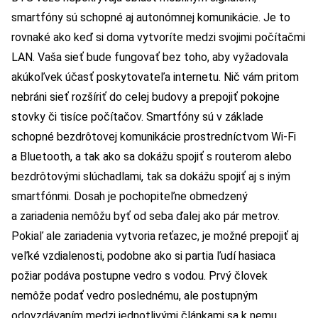
smartfóny sú schopné aj autonómnej komunikácie. Je to
rovnaké ako keď si doma vytvoríte medzi svojimi počítačmi
LAN. Vaša sieť bude fungovať bez toho, aby vyžadovala
akúkoľvek účasť poskytovateľa internetu. Nič vám pritom
nebráni sieť rozšíriť do celej budovy a prepojiť pokojne
stovky či tisíce počítačov. Smartfóny sú v základe
schopné bezdrôtovej komunikácie prostredníctvom Wi-Fi
a Bluetooth, a tak ako sa dokážu spojiť s routerom alebo
bezdrôtovými slúchadlami, tak sa dokážu spojiť aj s iným
smartfónmi. Dosah je pochopiteľne obmedzený
a zariadenia nemôžu byť od seba ďalej ako pár metrov.
Pokiaľ ale zariadenia vytvoria reťazec, je možné prepojiť aj
veľké vzdialenosti, podobne ako si partia ľudí hasiaca
požiar podáva postupne vedro s vodou. Prvý človek
nemôže podať vedro poslednému, ale postupným
odovzdávaním medzi jednotlivými článkami sa k nemu