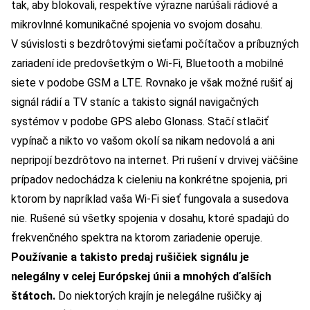
tak, aby blokovali, respektíve výrazne narúšali rádiové a
mikrovlnné komunikačné spojenia vo svojom dosahu.
V súvislosti s bezdrôtovými sieťami počítačov a príbuzných
zariadení ide predovšetkým o Wi-Fi, Bluetooth a mobilné
siete v podobe GSM a LTE. Rovnako je však možné rušiť aj
signál rádií a TV staníc a takisto signál navigačných
systémov v podobe GPS alebo Glonass. Stačí stlačiť
vypínač a nikto vo vašom okolí sa nikam nedovolá a ani
nepripojí bezdrôtovo na internet. Pri rušení v drvivej väčšine
prípadov nedochádza k cieleniu na konkrétne spojenia, pri
ktorom by napríklad vaša Wi-Fi sieť fungovala a susedova
nie. Rušené sú všetky spojenia v dosahu, ktoré spadajú do
frekvenčného spektra na ktorom zariadenie operuje.
Používanie a takisto predaj rušičiek signálu je
nelegálny v celej Európskej únii a mnohých ďalších
štátoch.
Do niektorých krajín je nelegálne rušičky aj