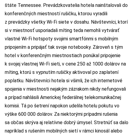
štáte Tennessee. Prevádzkovatelia hotela nainštalovali do
konferenčných miestností rušičku, ktorou vyradili
z prevádzky všetky Wi-Fi siete v dosahu. Návštevníci, ktorí
si v miestnosť usporiadali míting teda nemohli vytvárať
vlastné Wi-Fi hotspoty svojimi smartfónmi s mobilným
pripojením a pripájať tak svoje notebooky. Zároveň s tým
hotel v konferenčným miestnostiach ponúkal pripojenie
k svojej vlastnej Wi-Fi sieti, v cene 250 až 1000 dolárov na
míting, ktorú s vypnutím rušičky aktivoval po zaplatení
poplatku. Návštevníci hotela si všimli, že ich internetové
spojenia v miestnosti nejakým zázrakom nikdy nefungovali
a prípad nahlásili Americkej federálnej telekomunikačnej
komisii. Tá po šetrení napokon udelila hotelu pokutu vo
výške 600 000 dolárov. Za niektorými prípadmi rušenia
sa občas skrýva aj relatívne dobrý úmysel. Stretnúť sa dalo
napríklad s rušením mobilných sietí v rámci kinosál alebo