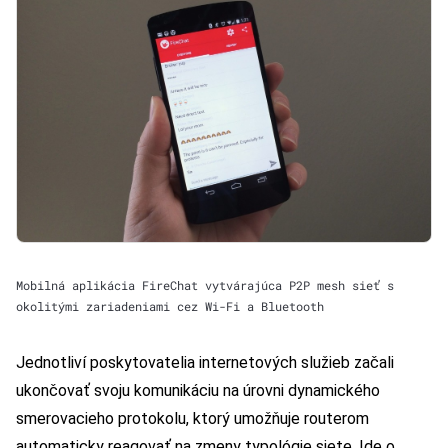
Mobilná aplikácia FireChat vytvárajúca P2P mesh sieť s
okolitými zariadeniami cez Wi-Fi a Bluetooth
Jednotliví poskytovatelia internetových služieb začali
ukončovať svoju komunikáciu na úrovni dynamického
smerovacieho protokolu, ktorý umožňuje routerom
automaticky reagovať na zmeny typológie siete. Ide o