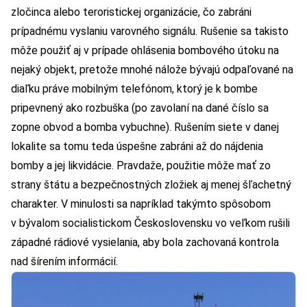
zločinca alebo teroristickej organizácie, čo zabráni
prípadnému vyslaniu varovného signálu. Rušenie sa takisto
môže použiť aj v prípade ohlásenia bombového útoku na
nejaký objekt, pretože mnohé nálože bývajú odpaľované na
diaľku práve mobilným telefónom, ktorý je k bombe
pripevnený ako rozbuška (po zavolaní na dané číslo sa
zopne obvod a bomba vybuchne). Rušením siete v danej
lokalite sa tomu teda úspešne zabráni až do nájdenia
bomby a jej likvidácie. Pravdaže, použitie môže mať zo
strany štátu a bezpečnostných zložiek aj menej šľachetný
charakter. V minulosti sa napríklad takýmto spôsobom
v bývalom socialistickom Československu vo veľkom rušili
západné rádiové vysielania, aby bola zachovaná kontrola
nad šírením informácií.