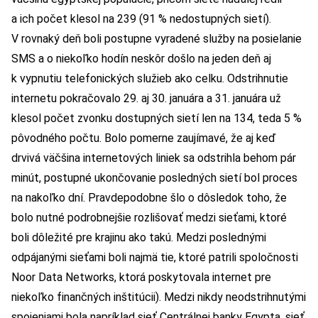
a ich počet klesol na 239 (91 % nedostupných sietí).
V rovnaký deň boli postupne vyradené služby na posielanie
SMS a o niekoľko hodín neskôr došlo na jeden deň aj
k vypnutiu telefonických služieb ako celku. Odstrihnutie
internetu pokračovalo 29. aj 30. januára a 31. januára už
klesol počet zvonku dostupných sietí len na 134, teda 5 %
pôvodného počtu. Bolo pomerne zaujímavé, že aj keď
drvivá väčšina internetových liniek sa odstrihla behom pár
minút, postupné ukončovanie posledných sietí bol proces
na nakoľko dní. Pravdepodobne šlo o dôsledok toho, že
bolo nutné podrobnejšie rozlišovať medzi sieťami, ktoré
boli dôležité pre krajinu ako takú. Medzi poslednými
odpájanými sieťami boli najmä tie, ktoré patrili spoločnosti
Noor Data Networks, ktorá poskytovala internet pre
niekoľko finančných inštitúcii). Medzi nikdy neodstrihnutými
spojeniami bola napríklad sieť Centrálnej banky Egypta, sieť