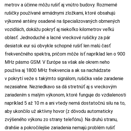
metrov a účinne môžu rušiť aj vnútro budovy. Rozmerné
rušičky používané armádnymi zložkami, ktoré obsahujú
výkonné antény osadené na špecializovaných obrnených
vozidlách, dokážu pokryť aj niekoľko kilometrov veľkú
oblasť. Jednoduché a lacné vreckové rušičky za pár
desiatok eur sú obvykle schopné rušiť len malú časť
frekvenčného spektra, pričom môže ísť napríklad len o 900
MHz pásmo GSM. V Európe sa však ale okrem neho
používa aj 1800 MHz frekvencia a ak sa nachádzate
v pokrytí veže s takýmto signálom, rušička vaše zaradenie
nezasiahne. Nezriedkavo sa dá stretnúť aj s vreckovým
zariadením s malým výkonom, ktoré funguje do vzdialenosti
napríklad 5 až 10 m a ani vtedy nemá dostatočnú silu na to,
aby ukončilo už aktívny hovor (z dôvodu automaticky
zvýšeného výkonu zo strany telefónu). Na druhú stranu,
drahšie a pokročilejšie zariadenia nemajú problém rušiť