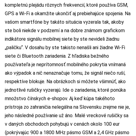
kompletnú plejádu rôznych frekvencií, ktoré používa GSM,
GPS a Wi-Fi a okamžite ukončiť aj prebiehajúce spojenia. Na
vašom smartfóne by takáto situácia vyzerala tak, akoby
ste boli niekde v podzemí a na dobre známom grafickom
indikátore signálu mobilnej siete by ste nevideli žiadnu
„paličku“. V dosahu by ste takisto nenašli ani žiadne Wi-Fi
siete či Bluetooth zariadenia. Z hľadiska bežného
používateľa je neprítomnosť mobilného pokrytia vnímaná
ako výpadok a nič nenaznačuje tomu, že signál niečo ruší,
respektíve blokuje. Na obrázkoch si môžete všimnúť, ako
jednotlivé rušičky vyzerajú. Ide o zariadenia, ktoré ponúka
množstvo čínskych e-shopov. Aj keď kúpa takéhoto
prístroja zo zahraničia nelegálna na Slovensku zrejme nie je,
jeho následné používanie už áno. Malé vreckové rušičky sa
v daných obchodoch pohybujú v cenách okolo 100 eur
(pokrývajúc 900 a 1800 MHz pásmo GSM a 2,4 GHz pásmo