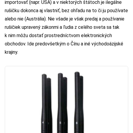
importovať (napr. USA) a v niektorých štátoch je ilegálne
rušičku dokonca aj vlastniť, bez ohľadu na to či ju používate
alebo nie (Austrália). Nie všade je však predaj a používanie
rušičiek upravený zákonmi a ľudia z celého sveta sa tak
k nim môžu dostať prostredníctvom elektronických
obchodov. Ide predovšetkým o Čínu a iné východoázijské
krajiny.