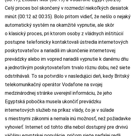
Celý proces bol skončený v rozmedzí niekoľkých desiatok
minút (00:12 až 00:35). Bolo pritom vidieť, že nešlo o nejaký
automatický systém na okamžité vypnutie, ale skôr
o klasický proces, pri ktorom osoby z vládnych inštitúcií
postupne telefonicky kontaktovali ústredia internetových
poskytovateľov a nariadili im ukončenie internetovej
prevádzky alebo im vopred nariadili vypnutie k danému dňu
a jednotlivým poskytovateľom trvalo rôznu dobu, než siete
odstrihávali. To sa potvrdilo v nasledujúci deň, kedy Britský
telekomunikačný operátor Vodafone na svojej
medzinárodnej stránke uverejnil informáciu, že jeho
Egyptská pobočka musela ukončiť prevádzku
internetových služieb na príkaz vlády, čo je v súlade
s miestnymi zákonmi a nemala inú možnosť, než požiadavke
vyhovieť. Internet od tohto dňa nebol dostupný pre drvivú
väčšinu egyptskej populácie, pričom siete naďalej redli