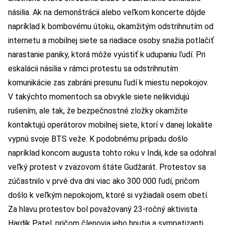
násilia. Ak na demonštrácii alebo veľkom koncerte dôjde
napríklad k bombovému útoku, okamžitým odstrihnutím od
internetu a mobilnej siete sa riadiace osoby snažia potlačiť
narastanie paniky, ktorá môže vyústiť k udupaniu ľudí. Pri
eskalácii násilia v rámci protestu sa odstrihnutím
komunikácie zas zabráni presunu ľudí k miestu nepokojov.
V takýchto momentoch sa obvykle siete nelikvidujú
rušením, ale tak, že bezpečnostné zložky okamžite
kontaktujú operátorov mobilnej siete, ktorí v danej lokalite
vypnú svoje BTS veže. K podobnému prípadu došlo
napríklad koncom augusta tohto roku v Indii, kde sa odohral
veľký protest v zväzovom štáte Gudžarát. Protestov sa
zúčastnilo v prvé dva dni viac ako 300 000 ľudí, pričom
došlo k veľkým nepokojom, ktoré si vyžiadali osem obetí.
Za hlavu protestov bol považovaný 23-ročný aktivista
Hardik Patel, pričom členovia jeho hnutia a sympatizanti