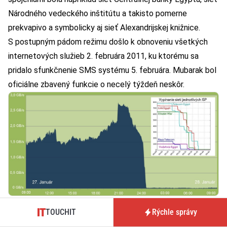
Národného vedeckého inštitútu a takisto pomerne
prekvapivo a symbolicky aj sieť Alexandrijskej knižnice.
S postupným pádom režimu došlo k obnoveniu všetkých
internetových služieb 2. februára 2011, ku ktorému sa
pridalo sfunkčnenie SMS systému 5. februára. Mubarak bol
oficiálne zbavený funkcie o necelý týždeň neskôr.
TOUCHIT
Rýchle správy
Takto vyzeralo odpojenie Egypta od internetu v roku 2011