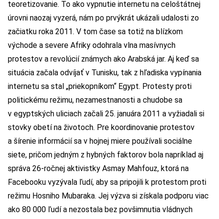
teoretizovanie. To ako vypnutie internetu na celoštátnej
úrovni naozaj vyzerá, nám po prvýkrát ukázali udalosti zo
začiatku roka 2011. V tom čase sa totiž na blízkom
východe a severe Afriky odohrala vlna masívnych
protestov a revolúcií známych ako Arabská jar. Aj keď sa
situácia začala odvíjať v Tunisku, tak z hľadiska vypínania
internetu sa stal „priekopníkom“ Egypt. Protesty proti
politickému režimu, nezamestnanosti a chudobe sa
v egyptských uliciach začali 25. januára 2011 a vyžiadali si
stovky obetí na životoch. Pre koordinovanie protestov
a šírenie informácií sa v hojnej miere používali sociálne
siete, pričom jedným z hybných faktorov bola napríklad aj
správa 26-ročnej aktivistky Asmay Mahfouz, ktorá na
Facebooku vyzývala ľudí, aby sa pripojili k protestom proti
režimu Hosniho Mubaraka. Jej výzva si získala podporu viac
ako 80 000 ľudí a nezostala bez povšimnutia vládnych