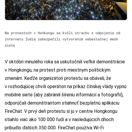
Na protestoch v Honkongu sa kvôli strachu z odpojenia od
internetu ľudia zabezpečili vytvorením sebestačnej mesh
siete
V októbri minulého roka sa uskutočnili veľké demonštrácie
v Hongkongu, na protest proti miestnym politickým
zmenám. Keďže organizátori protestu sa obávali, že
v rozhodujúcej chvíli operátori na príkaz čínskej vlády vypnú
mobilné siete (aby zabránili šíreniu informácií a fotografií),
odporúčali demonštrantom stiahnuť bezplatnú aplikáciu
FireChat. V prvý deň protestu si ju v centre Hongkongu
stiahlo viac ako 100 000 ľudí a v nasledujúcich dňoch
pribudlo ďalších 350 000. FireChat používa Wi-Fi