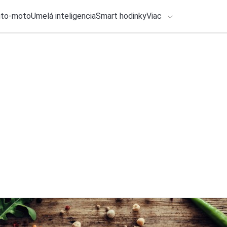
uto-moto
Umelá inteligencia
Smart hodinky
Viac
HLO BY VÁS ZAUJÍMAŤ
lačové správy
30. júla 2026
•
2m
ADÁVANIA
Samsung Galaxy S26
ceny aj dátum uve
Zadajte frázu pre vyhľadanie
Roman Kadlec