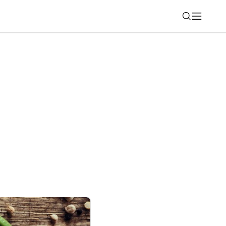
Nájsť
 FE príde už čoskoro. Nový únik odhalil
denia