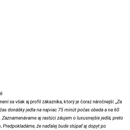
16
ní sa však aj profil zákazníka, ktorý je čoraz náročnejší.
„Za
 čas donášky jedla na najviac 75 minút počas obeda a na 60
. Zaznamenávame aj rastúci záujem o luxusnejšie jedlá, preto
e
.
Predpokladáme, že naďalej bude stúpať aj dopyt po