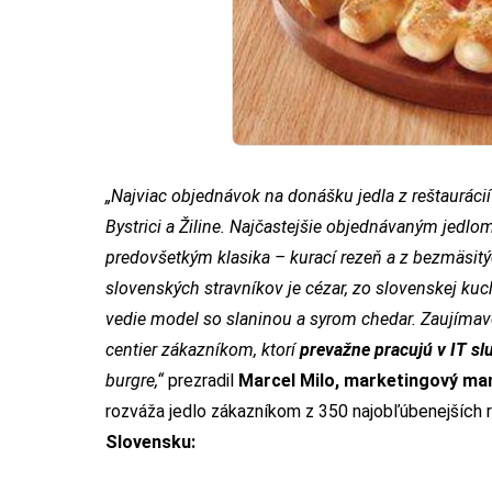
„Najviac objednávok na donášku jedla z reštaurácií 
Bystrici a Žiline. Najčastejšie objednávaným jedlo
predovšetkým klasika – kurací rezeň a z bezmäsitý
slovenských stravníkov je cézar, zo slovenskej ku
vedie model so slaninou a syrom chedar. Zaujímav
centier zákazníkom, ktorí
prevažne pracujú v IT s
burgre,“
prezradil
Marcel Milo, marketingový ma
rozváža jedlo zákazníkom z 350 najobľúbenejších r
Slovensku: