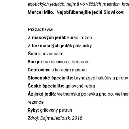
exotických jedlách, najmä vo väčších mestách, ktor
Marcel Milo.
Najobľúbenejšie jedlá Slovákov:
Pizza:
hawai
Z mäsových jedál:
kurací rezeň
Z bezmäsitých jedál:
palacinky
Šalát:
cézar šalát
Burger:
so slaninou a čedarom
Cestoviny:
s kuracím mäsom
Slovenské špeciality:
bryndzové halušky a pirohy
České špeciality:
grilované rebrá
Ázijské jedlá:
vietnamská polievka pho bo, vietn
rezance
Ryby:
grilovaný pstruh
Zdroj: DajmeJedlo.sk, 2016