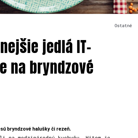
Ostatné
ejšie jedlá IT-
e na bryndzové
sú bryndzové halušky či rezeň.
li na medzinárodnú kuchyňu. Hitom je