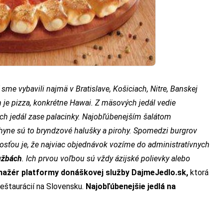
sme vybavili najmä v Bratislave, Košiciach, Nitre, Banskej
m je pizza, konkrétne Hawai. Z mäsových jedál vedie
ch jedál zase palacinky. Najobľúbenejším šalátom
chyne sú to bryndzové halušky a pirohy. Spomedzi burgrov
osťou je, že najviac objednávok vozíme do administratívnych
lužbách
. Ich prvou voľbou sú vždy ázijské polievky alebo
nažér platformy donáškovej služby DajmeJedlo.sk,
ktorá
eštaurácií na Slovensku.
Najobľúbenejšie jedlá na