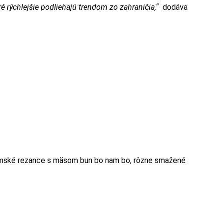
é rýchlejšie podliehajú trendom zo zahraničia,“
dodáva
amské rezance s mäsom bun bo nam bo, rôzne smažené