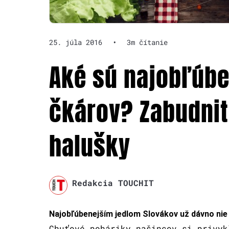
25. júla 2016
•
3m čítanie
Aké sú najobľúben
čkárov? Zabudnit
halušky
Redakcia TOUCHIT
Najobľúbenejším jedlom Slovákov už dávno nie 
Chuťové poháriky našincov si privyk