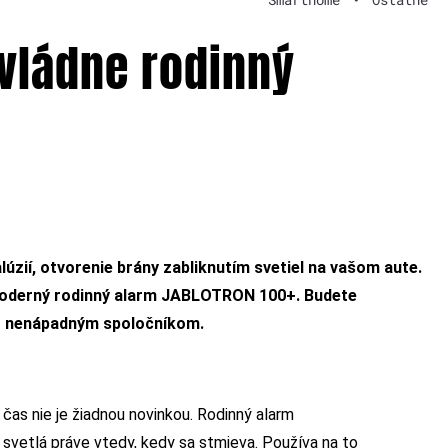
vládne rodinný
úzií, otvorenie brány zabliknutím svetiel na vašom aute.
 moderný rodinný alarm JABLOTRON 100+. Budete
to nenápadným spoločníkom.
as nie je žiadnou novinkou. Rodinný alarm
vetlá práve vtedy, kedy sa stmieva. Používa na to