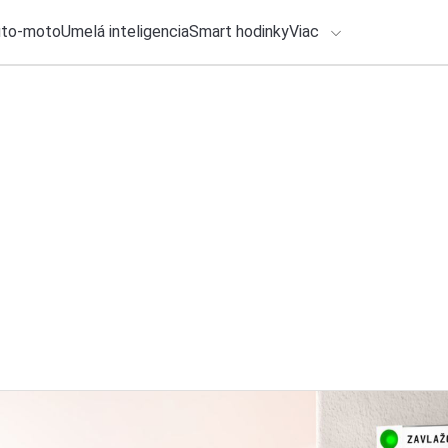
uto-moto
Umelá inteligencia
Smart hodinky
Viac
HLO BY VÁS ZAUJÍMAŤ
lačové správy
6. augusta 2026
•
2m
ADÁVANIA
OPPO, OnePlus a R
17: Ktoré modely s
Zadajte frázu pre vyhľadanie
Katarína Šimková