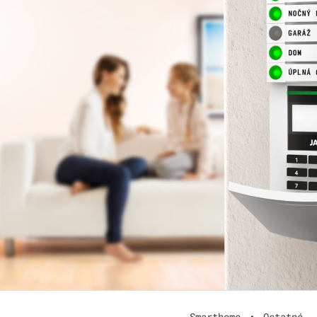
Smarthome
•
Ostatné