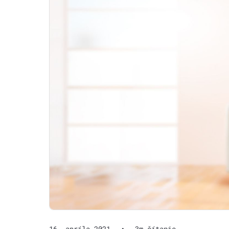
16. apríla 2021
•
3m čítanie