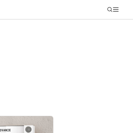
Nájsť
ealme začínajú s beta testovaním ColorOS
ú kompatibilné?