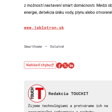
z možností nastavení smart domácnosti. Medzi obľ
energie, detekcia úniku vody, plynu alebo otvoren
www.jablotron.sk
Smarthome
•
Ostatné
Nahlásiť chybu
Redakcia TOUCHIT
Žijeme technológiami a pretvárame ich na
zrozumiteľné informácie a príbehy.