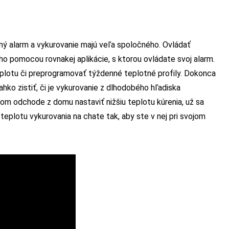
nný alarm a vykurovanie majú veľa spoločného. Ovládať
o pomocou rovnakej aplikácie, s ktorou ovládate svoj alarm.
lotu či preprogramovať týždenné teplotné profily. Dokonca
ľahko zistiť, či je vykurovanie z dlhodobého hľadiska
om odchode z domu nastaviť nižšiu teplotu kúrenia, už sa
teplotu vykurovania na chate tak, aby ste v nej pri svojom