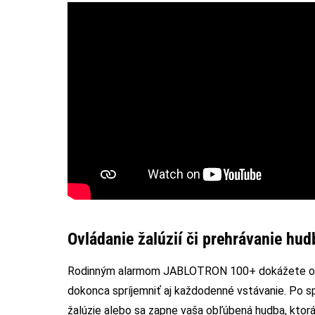
Ovládanie žalúzií či prehrávanie hud
Rodinným alarmom JABLOTRON 100+ dokážete ovlá
dokonca spríjemniť aj každodenné vstávanie. Po s
žalúzie alebo sa zapne vaša obľúbená hudba, ktorá 