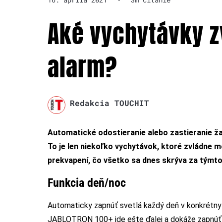
Aké vychytávky z
alarm?
Redakcia TOUCHIT
Automatické odostieranie alebo zastieranie žal
To je len niekoľko vychytávok, ktoré zvládne
prekvapení, čo všetko sa dnes skrýva za tým
Funkcia deň/noc
Automaticky zapnúť svetlá každý deň v konkrétny č
JABLOTRON 100+ ide ešte ďalej a dokáže zapnúť s