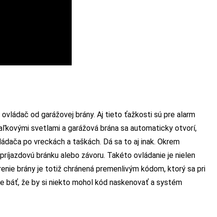
ovládač od garážovej brány. Aj tieto ťažkosti sú pre alarm
ľkovými svetlami a garážová brána sa automaticky otvorí,
ádača po vreckách a taškách. Dá sa to aj inak. Okrem
príjazdovú bránku alebo závoru. Takéto ovládanie je nielen
enie brány je totiž chránená premenlivým kódom, ktorý sa pri
te báť, že by si niekto mohol kód naskenovať a systém