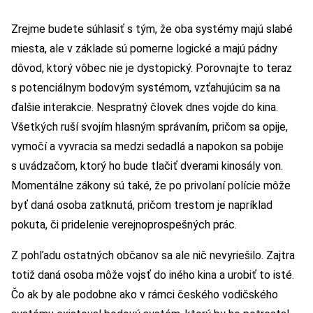
Zrejme budete súhlasiť s tým, že oba systémy majú slabé
miesta, ale v základe sú pomerne logické a majú pádny
dôvod, ktorý vôbec nie je dystopický. Porovnajte to teraz
s potenciálnym bodovým systémom, vzťahujúcim sa na
ďalšie interakcie. Nespratný človek dnes vojde do kina.
Všetkých ruší svojím hlasným správaním, pričom sa opije,
vymočí a vyvracia sa medzi sedadlá a napokon sa pobije
s uvádzačom, ktorý ho bude tlačiť dverami kinosály von.
Momentálne zákony sú také, že po privolaní polície môže
byť daná osoba zatknutá, pričom trestom je napríklad
pokuta, či pridelenie verejnoprospešných prác.
Z pohľadu ostatných občanov sa ale nič nevyriešilo. Zajtra
totiž daná osoba môže vojsť do iného kina a urobiť to isté.
Čo ak by ale podobne ako v rámci českého vodičského