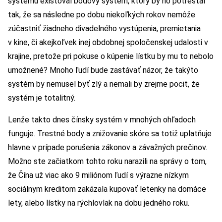
systému existoval bodový systém, ktorý by ho potrestal
tak, že sa následne po dobu niekoľkých rokov nemôže
zúčastniť žiadneho divadelného vystúpenia, premietania
v kine, či akejkoľvek inej obdobnej spoločenskej udalosti v
krajine, pretože pri pokuse o kúpenie lístku by mu to nebolo
umožnené? Mnoho ľudí bude zastávať názor, že takýto
systém by nemusel byť zlý a nemali by zrejme pocit, že
systém je totalitný.
Lenže takto dnes čínsky systém v mnohých ohľadoch
funguje. Trestné body a znižovanie skóre sa totiž uplatňuje
hlavne v prípade porušenia zákonov a závažných prečinov.
Možno ste začiatkom tohto roku narazili na správy o tom,
že Čína už viac ako 9 miliónom ľudí s výrazne nízkym
sociálnym kreditom zakázala kupovať letenky na domáce
lety, alebo lístky na rýchlovlak na dobu jedného roku.