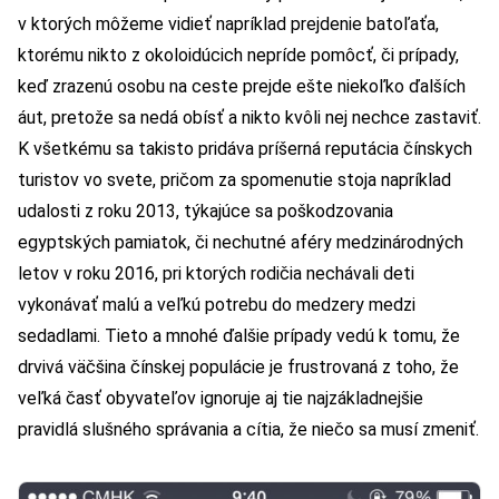
v ktorých môžeme vidieť napríklad prejdenie batoľaťa,
ktorému nikto z okoloidúcich nepríde pomôcť, či prípady,
keď zrazenú osobu na ceste prejde ešte niekoľko ďalších
áut, pretože sa nedá obísť a nikto kvôli nej nechce zastaviť.
K všetkému sa takisto pridáva príšerná reputácia čínskych
turistov vo svete, pričom za spomenutie stoja napríklad
udalosti z roku 2013, týkajúce sa poškodzovania
egyptských pamiatok, či nechutné aféry medzinárodných
letov v roku 2016, pri ktorých rodičia nechávali deti
vykonávať malú a veľkú potrebu do medzery medzi
sedadlami. Tieto a mnohé ďalšie prípady vedú k tomu, že
drvivá väčšina čínskej populácie je frustrovaná z toho, že
veľká časť obyvateľov ignoruje aj tie najzákladnejšie
pravidlá slušného správania a cítia, že niečo sa musí zmeniť.