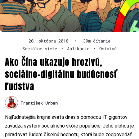
20. októbra 2018
•
39m čítanie
Sociálne siete
•
Aplikácie
•
Ostatné
Ako Čína ukazuje hrozivú,
sociálno-digitálnu budúcnosť
ľudstva
František Urban
Najľudnatejšia krajina sveta dnes s pomocou IT gigantov
zavádza systém sociálneho skóre populácie. Jeho úlohou je
priraďovať ľudom číselnú hodnotu, ktorá bude zodpovedať