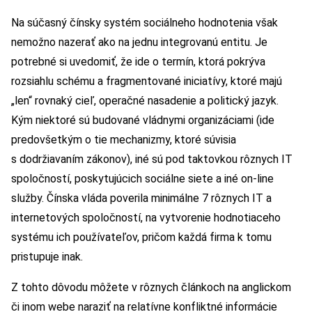
Na súčasný čínsky systém sociálneho hodnotenia však
nemožno nazerať ako na jednu integrovanú entitu. Je
potrebné si uvedomiť, že ide o termín, ktorá pokrýva
rozsiahlu schému a fragmentované iniciatívy, ktoré majú
„len“ rovnaký cieľ, operačné nasadenie a politický jazyk.
Kým niektoré sú budované vládnymi organizáciami (ide
predovšetkým o tie mechanizmy, ktoré súvisia
s dodržiavaním zákonov), iné sú pod taktovkou rôznych IT
spoločností, poskytujúcich sociálne siete a iné on-line
služby. Čínska vláda poverila minimálne 7 rôznych IT a
internetových spoločností, na vytvorenie hodnotiaceho
systému ich používateľov, pričom každá firma k tomu
pristupuje inak.
Z tohto dôvodu môžete v rôznych článkoch na anglickom
či inom webe naraziť na relatívne konfliktné informácie