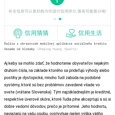
Ďalšia z obrazoviek mobilnej aplikácie sociálneho kreditu
Sesame od Alibaby
/Zheping Huang /Quartz/
Aj keby sa mohlo zdať, že hodnotenie obyvateľov nejakým
druhom čísla, na základe ktorého sa prideľujú výhody alebo
postihy je dystopické, mnoho ľudí zabúda na podobné
systémy, ktoré sú bez problémov zavedené všade vo
svete (vrátane Slovenska). Tým najzákladnejším je kreditné,
respektíve úverové skóre, ktoré ľudia plne akceptujú a sú si
dobre vedomí dôvodov, prečo je prítomné. Jeho hodnotu,
naviazanú na vašu osobu, ovplyvňuje nielen výška vášho