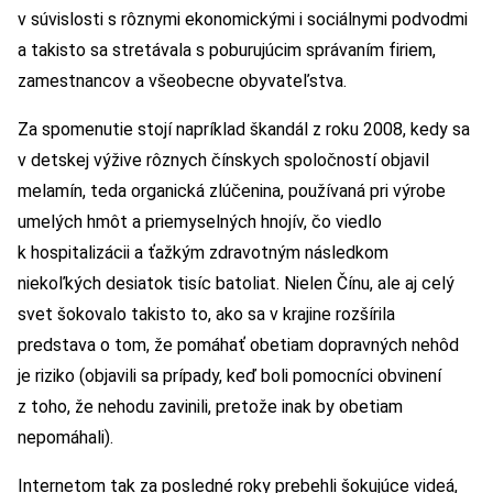
v súvislosti s rôznymi ekonomickými i sociálnymi podvodmi
a takisto sa stretávala s poburujúcim správaním firiem,
zamestnancov a všeobecne obyvateľstva.
Za spomenutie stojí napríklad škandál z roku 2008, kedy sa
v detskej výžive rôznych čínskych spoločností objavil
melamín, teda organická zlúčenina, používaná pri výrobe
umelých hmôt a priemyselných hnojív, čo viedlo
k hospitalizácii a ťažkým zdravotným následkom
niekoľkých desiatok tisíc batoliat. Nielen Čínu, ale aj celý
svet šokovalo takisto to, ako sa v krajine rozšírila
predstava o tom, že pomáhať obetiam dopravných nehôd
je riziko (objavili sa prípady, keď boli pomocníci obvinení
z toho, že nehodu zavinili, pretože inak by obetiam
nepomáhali).
Internetom tak za posledné roky prebehli šokujúce videá,