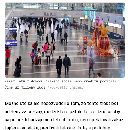
Zákaz letu z dôvodu nízkeho sociálneho kreditu pocítili v
Číne už milióny ľudí
/VCG/Getty Images/
Možno ste sa ale nedozvedeli o tom, že tento trest bol
udelený za prečiny, medzi ktoré patrilo to, že dané osoby
sa pri predchádzajúcich letoch pobili, nerešpektovali zákaz
fajčenia vo vlaku, predávali falošné lístky a podobne.