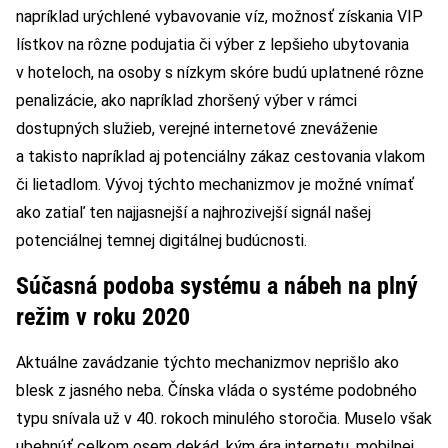
napríklad urýchlené vybavovanie víz, možnosť získania VIP
lístkov na rôzne podujatia či výber z lepšieho ubytovania
v hoteloch, na osoby s nízkym skóre budú uplatnené rôzne
penalizácie, ako napríklad zhoršený výber v rámci
dostupných služieb, verejné internetové zneváženie
a takisto napríklad aj potenciálny zákaz cestovania vlakom
či lietadlom. Vývoj týchto mechanizmov je možné vnímať
ako zatiaľ ten najjasnejší a najhrozivejší signál našej
potenciálnej temnej digitálnej budúcnosti.
Súčasná podoba systému a nábeh na plný
režim v roku 2020
Aktuálne zavádzanie týchto mechanizmov neprišlo ako
blesk z jasného neba. Čínska vláda o systéme podobného
typu snívala už v 40. rokoch minulého storočia. Muselo však
ubehnúť celkom osem dekád, kým éra internetu, mobilnej