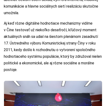
komunikácie a hlavne sociálnych sietí realizáciu skutočne
umožnila.
Aj keď rôzne digitálne hodnotiace mechanizmy vidíme
v Číne testovať už niekoľko desaťročí, kľúčový moment
aktuálnych snáh sa udial na šiestom plenárnom zasadnutí
17. Ústredného výboru Komunistickej strany Číny v roku
2011, kedy došlo k rozhodnutiu o vytvorení spoločného
hodnotiaceho systému populácie, ktorý by združoval nielen
politické a ekonomické, ale aj rôzne sociálne a morálne
postoje.