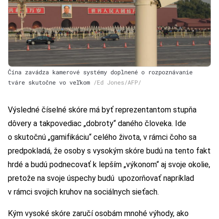
Čína zavádza kamerové systémy doplnené o rozpoznávanie
tváre skutočne vo veľkom
/
Ed Jones/AFP/
Výsledné číselné skóre má byť reprezentantom stupňa
dôvery a takpovediac „dobroty“ daného človeka. Ide
o skutočnú „gamifikáciu“ celého života, v rámci čoho sa
predpokladá, že osoby s vysokým skóre budú na tento fakt
hrdé a budú podnecovať k lepším „výkonom“ aj svoje okolie,
pretože na svoje úspechy budú upozorňovať napríklad
v rámci svojich kruhov na sociálnych sieťach.
Kým vysoké skóre zaručí osobám mnohé výhody, ako