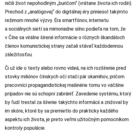
ničili život nepohodlným „buričom“ (vrátane života ich rodín).
Prechod z „analógovej“ do digitálnej éry priniesol takýmto
režimom mnohé výzvy. Éra smartfónov, internetu
a sociálnych sietí sa mimoriadne silno podieľa na tom, že
v Číne sa virálne šírené informácie o rôznych škandáloch
členov komunistickej strany začali stávať každodennou
záležitosťou.
Či už ide o texty alebo rovno videá, na ich rozšírenie pred
stovky miliónov čínskych očí stačí pár okamihov, pričom
pracovníci propagandistickej mašinérie tomu vo väčšine
prípadov nie sú schopní zabrániť. Zavedenie systému, ktorý
by ľudí trestal za šírenie takýchto informácii a znižoval by
im skóre, ktoré by sa premietlo do prakticky každého
aspektu ich života, je preto veľmi užitočným pomocníkom
kontroly populácie.