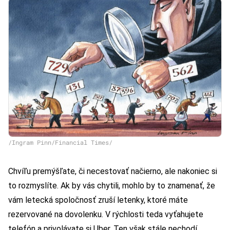
/Ingram Pinn/Financial Times/
Chvíľu premýšľate, či necestovať načierno, ale nakoniec si
to rozmyslíte. Ak by vás chytili, mohlo by to znamenať, že
vám letecká spoločnosť zruší letenky, ktoré máte
rezervované na dovolenku. V rýchlosti teda vyťahujete
telefón a privolávate si Uber. Ten však stále nechodí.