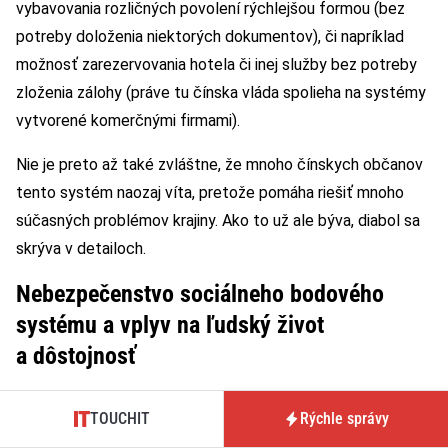
vybavovania rozličných povolení rýchlejšou formou (bez
potreby doloženia niektorých dokumentov), či napríklad
možnosť zarezervovania hotela či inej služby bez potreby
zloženia zálohy (práve tu čínska vláda spolieha na systémy
vytvorené komerčnými firmami).
Nie je preto až také zvláštne, že mnoho čínskych občanov
tento systém naozaj víta, pretože pomáha riešiť mnoho
súčasných problémov krajiny. Ako to už ale býva, diabol sa
skrýva v detailoch.
Nebezpečenstvo sociálneho bodového
systému a vplyv na ľudský život
a dôstojnosť
V súčasnosti je pri posudzovaní nového čínskeho
TOUCHIT
Rýchle správy
digitálneho systému hodnotenia potrebné rozlišovať medzi