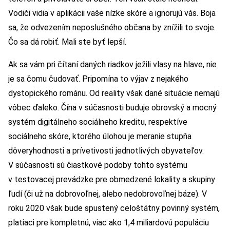
Vodiči vidia v aplikácii vaše nízke skóre a ignorujú vás. Boja
sa, že odvezením neposlušného občana by znížili to svoje.
Čo sa dá robiť. Mali ste byť lepší.
Ak sa vám pri čítaní daných riadkov ježili vlasy na hlave, nie
je sa čomu čudovať. Pripomína to výjav z nejakého
dystopického románu. Od reality však dané situácie nemajú
vôbec ďaleko. Čína v súčasnosti buduje obrovský a mocný
systém digitálneho sociálneho kreditu, respektíve
sociálneho skóre, ktorého úlohou je meranie stupňa
dôveryhodnosti a prívetivosti jednotlivých obyvateľov.
V súčasnosti sú čiastkové podoby tohto systému
v testovacej prevádzke pre obmedzené lokality a skupiny
ľudí (či už na dobrovoľnej, alebo nedobrovoľnej báze). V
roku 2020 však bude spustený celoštátny povinný systém,
platiaci pre kompletnú, viac ako 1,4 miliardovú populáciu