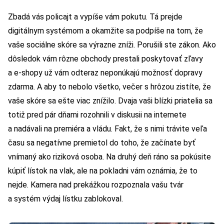
Zbadá vás policajt a vypíše vám pokutu. Tá prejde
digitálnym systémom a okamžite sa podpíše na tom, že
vaše sociálne skóre sa výrazne zníži. Porušili ste zákon. Ako
dôsledok vám rôzne obchody prestali poskytovať zľavy
a e-shopy už vám odteraz neponúkajú možnosť dopravy
zdarma. A aby to nebolo všetko, večer s hrôzou zistíte, že
vaše skóre sa ešte viac znížilo. Dvaja vaši blízki priatelia sa
totiž pred pár dňami rozohnili v diskusii na internete
a nadávali na premiéra a vládu. Fakt, že s nimi trávite veľa
času sa negatívne premietol do toho, že začínate byť
vnímaný ako riziková osoba. Na druhý deň ráno sa pokúsite
kúpiť lístok na vlak, ale na pokladni vám oznámia, že to
nejde. Kamera nad prekážkou rozpoznala vašu tvár
a systém výdaj lístku zablokoval.