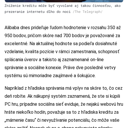
Zníženie kreditu môže byť vyvolané aj takou činnosťou, ako
prezeranie internetu dlho do noci
/
The Telegraph/
Alibaba dnes prideľuje ľudom hodnotenie v rozsahu 350 až
950 bodov, pričom skóre nad 700 bodov je považované za
excelentné. Na aktuálnej hodnote sa podieľa dosiahnuté
vzdelanie, kvalita pozície v rámci zamestnania, schopnosť
splácania úverov a takisto aj zaznamenané on-line
správanie a sociálne konexie. Práve dve posledné vetvy
systému sú mimoriadne zaujímavé a šokujúce.
Napríklad z hľadiska správania má vplyv na skóre to, čo cez
deň robíte. Ak nákupný systém zaznamená, že ste si kúpili
PC hru, prípadne sociálna sieť eviduje, že nejakú webovú hru
hráte niekoľko hodín, považuje sa to z hľadiska kreditu za
„márnenie času“ či nevyužívanie potenciálu, čo môže vaše