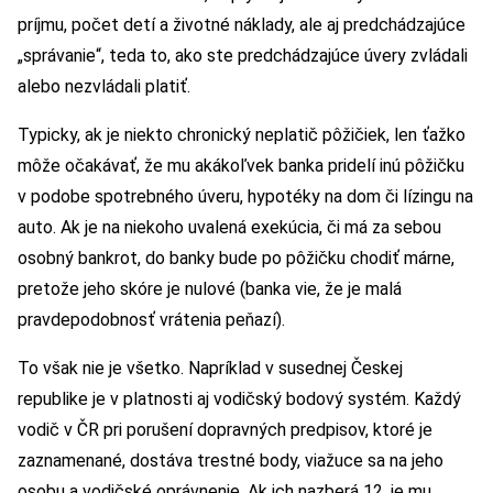
príjmu, počet detí a životné náklady, ale aj predchádzajúce
„správanie“, teda to, ako ste predchádzajúce úvery zvládali
alebo nezvládali platiť.
Typicky, ak je niekto chronický neplatič pôžičiek, len ťažko
môže očakávať, že mu akákoľvek banka pridelí inú pôžičku
v podobe spotrebného úveru, hypotéky na dom či lízingu na
auto. Ak je na niekoho uvalená exekúcia, či má za sebou
osobný bankrot, do banky bude po pôžičku chodiť márne,
pretože jeho skóre je nulové (banka vie, že je malá
pravdepodobnosť vrátenia peňazí).
To však nie je všetko. Napríklad v susednej Českej
republike je v platnosti aj vodičský bodový systém. Každý
vodič v ČR pri porušení dopravných predpisov, ktoré je
zaznamenané, dostáva trestné body, viažuce sa na jeho
osobu a vodičské oprávnenie. Ak ich nazberá 12, je mu