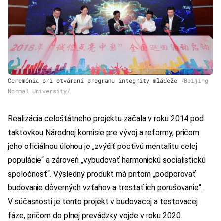
Ceremónia pri otváraní programu integrity mládeže
/Beijing
Normal University/
Realizácia celoštátneho projektu začala v roku 2014 pod
taktovkou Národnej komisie pre vývoj a reformy, pričom
jeho oficiálnou úlohou je „zvýšiť poctivú mentalitu celej
populácie“ a zároveň „vybudovať harmonickú socialistickú
spoločnosť“. Výsledný produkt má pritom „podporovať
budovanie dôverných vzťahov a trestať ich porušovanie“.
V súčasnosti je tento projekt v budovacej a testovacej
fáze, pričom do plnej prevádzky vojde v roku 2020.