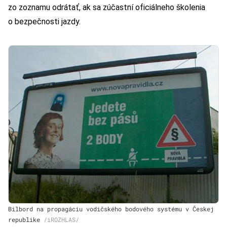
zo zoznamu odrátať, ak sa zúčastní oficiálneho školenia
o bezpečnosti jazdy.
Bilbord na propagáciu vodičského bodového systému v Českej
republike
/
iROZHLAS
/