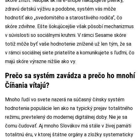
skóre znížiť. Naopak ak na e-shope nakupujete plienky,
zdravú detskú výživu a podobne, systém vás môže
hodnotiť ako „svedomitého a starostlivého rodiča“, čo
skóre zdvihne. Ešte šokujúcejšie však pôsobí mechanizmus
v súvislosti so sociálnymi kruhmi. V rámci Sesame skóre
totiž môže byť vaše hodnotenie znížené už len tým, že sa
v rámci sociálnej siete priatelíte a komunikujete s ľuďmi, čo
majú skóre výrazne nižšie ako vy.
Prečo sa systém zavádza a prečo ho mnohí
Číňania vítajú?
Mnoho ľudí vo svete nazerá na súčasný čínsky systém
hodnotenia populácie len ako na typický prejav totalitného
režimu, prevtelený do modernej digitálnej doby. Nie je sa
čomu čudovať. Aj mnoho Slovákov má stále v živej pamäti
totalitnú éru, v ktorej štátne orgány a zložky systematicky