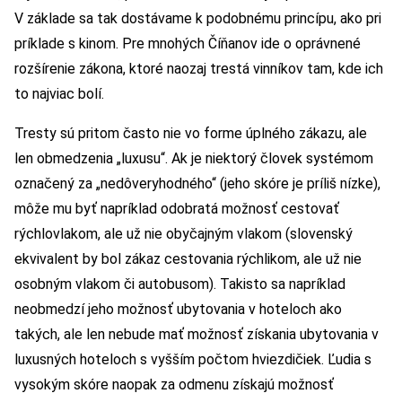
V základe sa tak dostávame k podobnému princípu, ako pri
príklade s kinom. Pre mnohých Číňanov ide o oprávnené
rozšírenie zákona, ktoré naozaj trestá vinníkov tam, kde ich
to najviac bolí.
Tresty sú pritom často nie vo forme úplného zákazu, ale
len obmedzenia „luxusu“. Ak je niektorý človek systémom
označený za „nedôveryhodného“ (jeho skóre je príliš nízke),
môže mu byť napríklad odobratá možnosť cestovať
rýchlovlakom, ale už nie obyčajným vlakom (slovenský
ekvivalent by bol zákaz cestovania rýchlikom, ale už nie
osobným vlakom či autobusom). Takisto sa napríklad
neobmedzí jeho možnosť ubytovania v hoteloch ako
takých, ale len nebude mať možnosť získania ubytovania v
luxusných hoteloch s vyšším počtom hviezdičiek. Ľudia s
vysokým skóre naopak za odmenu získajú možnosť