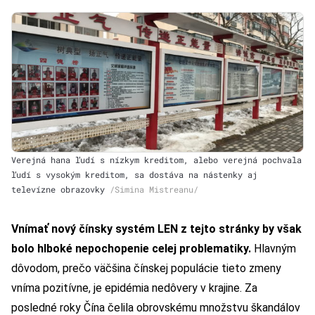
Verejná hana ľudí s nízkym kreditom, alebo verejná pochvala
ľudí s vysokým kreditom, sa dostáva na nástenky aj
televízne obrazovky
/Simina Mistreanu/
Vnímať nový čínsky systém LEN z tejto stránky by však
bolo hlboké nepochopenie celej problematiky.
Hlavným
dôvodom, prečo väčšina čínskej populácie tieto zmeny
vníma pozitívne, je epidémia nedôvery v krajine. Za
posledné roky Čína čelila obrovskému množstvu škandálov