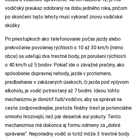
vodičský preukaz odobraný na dobu jedného roka, pričom
po skončení tejto lehoty musí vykonať znovu vodičské
skúšky.
Pri priestupkoch ako telefonovanie počas jazdy alebo
prekročenie povolenej rýchlosti o 10 až 30 km/h (mimo
obce) sa udeľujú dva trestné body, pri porušení rýchlosti
o 40 km/h už 5 bodov. Pokiaľ ide o závažné prečiny, ako
spôsobenie dopravnej nehody, jazda v protismere,
predbiehanie v zakázaných úsekoch, či jazda pod vplyvom
alkoholu, je vodič potrestaný až 7 bodmi. Ideou tohto
mechanizmu je donútiť ľudí/vodičov, aby sa správali na
ceste zodpovednejšie, pretože finálny trest je potenciálne
omnoho hrozivejší, než pár desiatok eur pokuty. Tento
mechanizmus má dokonca aj formu odmeny za „dobré
správanie“. Neporiadny vodič si totiž môže 3 trestné body