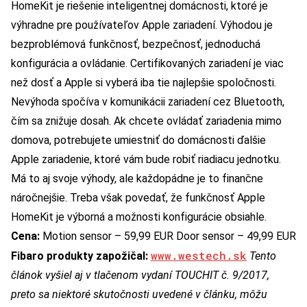
HomeKit je riešenie inteligentnej domácnosti, ktoré je
výhradne pre používateľov Apple zariadení. Výhodou je
bezproblémová funkčnosť, bezpečnosť, jednoduchá
konfigurácia a ovládanie. Certifikovaných zariadení je viac
než dosť a Apple si vyberá iba tie najlepšie spoločnosti.
Nevýhoda spočíva v komunikácii zariadení cez Bluetooth,
čím sa znižuje dosah. Ak chcete ovládať zariadenia mimo
domova, potrebujete umiestniť do domácnosti ďalšie
Apple zariadenie, ktoré vám bude robiť riadiacu jednotku.
Má to aj svoje výhody, ale každopádne je to finančne
náročnejšie. Treba však povedať, že funkčnosť Apple
HomeKit je výborná a možnosti konfigurácie obsiahle.
Cena:
Motion sensor – 59,99 EUR Door sensor – 49,99 EUR
www.westech.sk
Fibaro produkty zapožičal:
Tento
článok vyšiel aj v tlačenom vydaní TOUCHIT č. 9/2017,
preto sa niektoré skutočnosti uvedené v článku, môžu