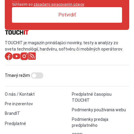
Súhlasím so
zásadami spracovaním údajov
.
Potvrdiť
TOUCHIT je magazín prinášajúci novinky, testy a analýzy zo
sveta technológií, hardvéru, softvéru či mobilných operátorov.
Tmavý režim
O nás / Kontakt
Predplatné časopisu
TOUCHIT
Pre inzerentov
Podmienky používania webu
BrandIT
Podmienky predaja
Predplatné
predplatného