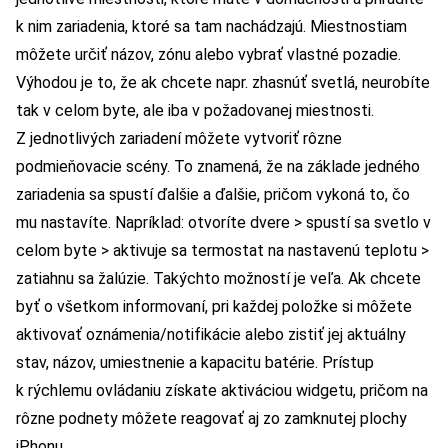
k nim zariadenia, ktoré sa tam nachádzajú. Miestnostiam
môžete určiť názov, zónu alebo vybrať vlastné pozadie.
Výhodou je to, že ak chcete napr. zhasnúť svetlá, neurobíte
tak v celom byte, ale iba v požadovanej miestnosti.
Z jednotlivých zariadení môžete vytvoriť rôzne
podmieňovacie scény. To znamená, že na základe jedného
zariadenia sa spustí ďalšie a ďalšie, pričom vykoná to, čo
mu nastavíte. Napríklad: otvoríte dvere > spustí sa svetlo v
celom byte > aktivuje sa termostat na nastavenú teplotu >
zatiahnu sa žalúzie. Takýchto možností je veľa. Ak chcete
byť o všetkom informovaní, pri každej položke si môžete
aktivovať oznámenia/notifikácie alebo zistiť jej aktuálny
stav, názov, umiestnenie a kapacitu batérie. Prístup
k rýchlemu ovládaniu získate aktiváciou widgetu, pričom na
rôzne podnety môžete reagovať aj zo zamknutej plochy
iPhonu.