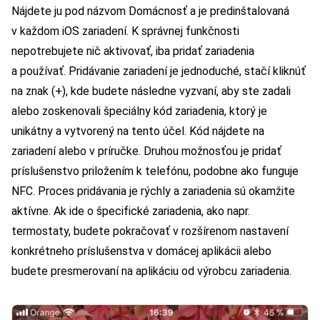
Nájdete ju pod názvom Domácnosť a je predinštalovaná
v každom iOS zariadení. K správnej funkčnosti
nepotrebujete nič aktivovať, iba pridať zariadenia
a používať. Pridávanie zariadení je jednoduché, stačí kliknúť
na znak (+), kde budete následne vyzvaní, aby ste zadali
alebo zoskenovali špeciálny kód zariadenia, ktorý je
unikátny a vytvorený na tento účel. Kód nájdete na
zariadení alebo v príručke. Druhou možnosťou je pridať
príslušenstvo priložením k telefónu, podobne ako funguje
NFC. Proces pridávania je rýchly a zariadenia sú okamžite
aktívne. Ak ide o špecifické zariadenia, ako napr.
termostaty, budete pokračovať v rozšírenom nastavení
konkrétneho príslušenstva v domácej aplikácii alebo
budete presmerovaní na aplikáciu od výrobcu zariadenia.