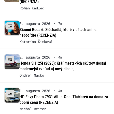
(RECENZIA)
Roman Kadlec
3. augusta 2026
•
7m
Xiaomi Buds 6: Slúchadlá, ktoré v ušiach ani len
nepocítite (RECENZIA)
Katarína Šimková
2. augusta 2026
•
4m
Honda SH125i (2026): Kráľ mestských skútrov dostal
modernejší vzhľad aj nový displej
Ondrej Macko
1. augusta 2026
•
4m
HP Envy Photo 7931 All-in-One: Tlačiareň na doma za
dobrú cenu (RECENZIA)
Michal Reiter