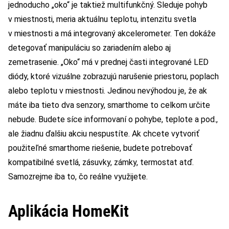
jednoducho „oko“ je taktiež multifunkčný. Sleduje pohyb
v miestnosti, meria aktuálnu teplotu, intenzitu svetla
v miestnosti a má integrovaný akcelerometer. Ten dokáže
detegovať manipuláciu so zariadením alebo aj
zemetrasenie. „Oko“ má v prednej časti integrované LED
diódy, ktoré vizuálne zobrazujú narušenie priestoru, poplach
alebo teplotu v miestnosti. Jedinou nevýhodou je, že ak
máte iba tieto dva senzory, smarthome to celkom určite
nebude. Budete síce informovaní o pohybe, teplote a pod.,
ale žiadnu ďalšiu akciu nespustíte. Ak chcete vytvoriť
použiteľné smarthome riešenie, budete potrebovať
kompatibilné svetlá, zásuvky, zámky, termostat atď.
Samozrejme iba to, čo reálne využijete.
Aplikácia HomeKit