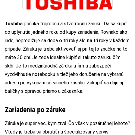
Toshiba
ponúka trojročnú a štvorročnú záruku. Dá sa kúpiť
do uplynutia jedného roku od kúpy zariadenia. Rovnako ako
inde, nepredlžuje sa doba
o
tri roky ale
na
tri roky v každom
prípade. Záruku je treba aktivovať, aj pri tejto značke na to
máte 30 dní. Je teda ideálne kúpiť si takúto záruku čím
skôr. Je to medzinárodná záruka a firma zabezpečí
vyzdvihnutie notebooku a tiež jeho doručenie na vybranú
adresu po vykonaní servisného zásahu. Zakúpiť sa dajú aj
balíčky s opravou priamo u zákazníka.
Zariadenia po záruke
Záruka je super vec, kým trvá. Čo však v pozáručnej lehote?
Vtedy je treba sa obrátiť na špecializovaný servis.