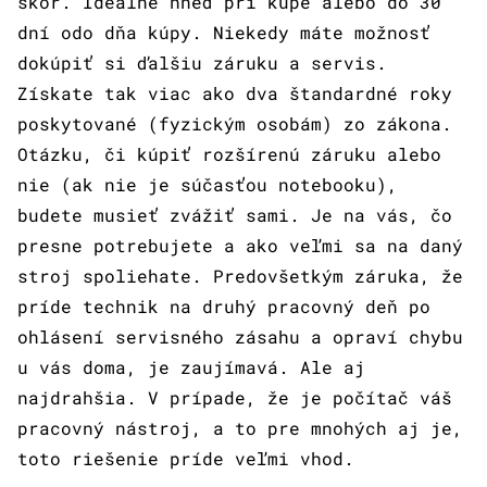
skôr. Ideálne hneď pri kúpe alebo do 30
dní odo dňa kúpy. Niekedy máte možnosť
dokúpiť si ďalšiu záruku a servis.
Získate tak viac ako dva štandardné roky
poskytované (fyzickým osobám) zo zákona.
Otázku, či kúpiť rozšírenú záruku alebo
nie (ak nie je súčasťou notebooku),
budete musieť zvážiť sami. Je na vás, čo
presne potrebujete a ako veľmi sa na daný
stroj spoliehate. Predovšetkým záruka, že
príde technik na druhý pracovný deň po
ohlásení servisného zásahu a opraví chybu
u vás doma, je zaujímavá. Ale aj
najdrahšia. V prípade, že je počítač váš
pracovný nástroj, a to pre mnohých aj je,
toto riešenie príde veľmi vhod.