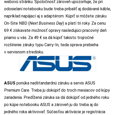
webovú stránku. Spoločnosť zároveň upozorňuje, že pri
odosielaní notebooku bude treba pribaliť aj dodávané káble,
napríklad napájací aj s adaptérom. Kúpiť si môžete záruku
On-Site NBD (
Next Business Day
) a platí tri roky. Za cenu
69 € získavate možnosť opravy nasledujúci pracovný deň
priamo u vás. Za 49 € sa dá kúpiť takisto trojročné
rozšírenie záruky typu Carry-In, teda oprava prebieha
v servisnom stredisku.
ASUS
ponúka nadštandardnú záruku a servis ASUS
Premium Care. Treba ju dokúpiť do troch mesiacov od kúpy
zariadenia. Predĺžená záruka sa dá dokúpiť od jedného roku
po kúpe notebooku ASUS a zároveň ju do treba aj do
jedného roka aktivovať. Súčasťou aktivácie je registrácia