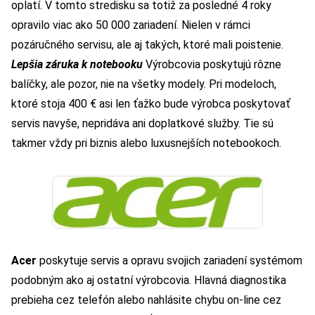
oplatí. V tomto stredisku sa totiž za posledné 4 roky
opravilo viac ako 50 000 zariadení. Nielen v rámci
pozáručného servisu, ale aj takých, ktoré mali poistenie.
Lepšia záruka k notebooku
Výrobcovia poskytujú rôzne
balíčky, ale pozor, nie na všetky modely. Pri modeloch,
ktoré stoja 400 € asi len ťažko bude výrobca poskytovať
servis navyše, nepridáva ani doplatkové služby. Tie sú
takmer vždy pri biznis alebo luxusnejších notebookoch.
Acer
poskytuje servis a opravu svojich zariadení systémom
podobným ako aj ostatní výrobcovia. Hlavná diagnostika
prebieha cez telefón alebo nahlásite chybu on-line cez