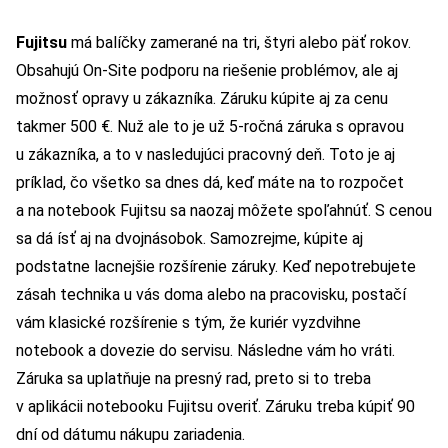
Fujitsu
má balíčky zamerané na tri, štyri alebo päť rokov.
Obsahujú On-Site podporu na riešenie problémov, ale aj
možnosť opravy u zákazníka. Záruku kúpite aj za cenu
takmer 500 €. Nuž ale to je už 5-ročná záruka s opravou
u zákazníka, a to v nasledujúci pracovný deň. Toto je aj
príklad, čo všetko sa dnes dá, keď máte na to rozpočet
a na notebook Fujitsu sa naozaj môžete spoľahnúť. S cenou
sa dá ísť aj na dvojnásobok. Samozrejme, kúpite aj
podstatne lacnejšie rozšírenie záruky. Keď nepotrebujete
zásah technika u vás doma alebo na pracovisku, postačí
vám klasické rozšírenie s tým, že kuriér vyzdvihne
notebook a dovezie do servisu. Následne vám ho vráti.
Záruka sa uplatňuje na presný rad, preto si to treba
v aplikácii notebooku Fujitsu overiť. Záruku treba kúpiť 90
dní od dátumu nákupu zariadenia.