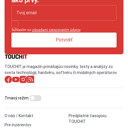
ako prvý.
Súhlasím so
zásadami spracovaním údajov
.
Potvrdiť
TOUCHIT je magazín prinášajúci novinky, testy a analýzy zo
sveta technológií, hardvéru, softvéru či mobilných operátorov.
Tmavý režim
O nás / Kontakt
Predplatné časopisu
TOUCHIT
Pre inzerentov