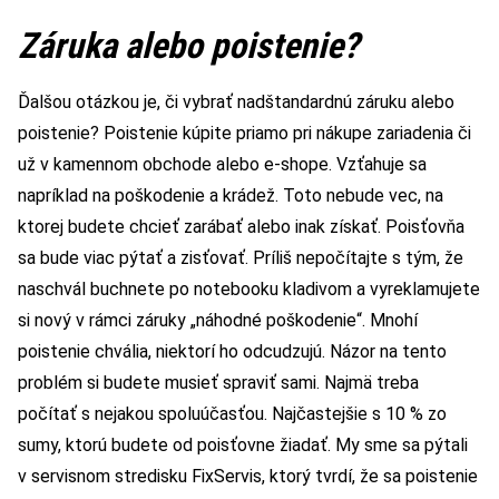
Záruka alebo poistenie?
Ďalšou otázkou je, či vybrať nadštandardnú záruku alebo
poistenie? Poistenie kúpite priamo pri nákupe zariadenia či
už v kamennom obchode alebo e-shope. Vzťahuje sa
napríklad na poškodenie a krádež. Toto nebude vec, na
ktorej budete chcieť zarábať alebo inak získať. Poisťovňa
sa bude viac pýtať a zisťovať. Príliš nepočítajte s tým, že
naschvál buchnete po notebooku kladivom a vyreklamujete
si nový v rámci záruky „náhodné poškodenie“. Mnohí
poistenie chvália, niektorí ho odcudzujú. Názor na tento
problém si budete musieť spraviť sami. Najmä treba
počítať s nejakou spoluúčasťou. Najčastejšie s 10 % zo
sumy, ktorú budete od poisťovne žiadať. My sme sa pýtali
v servisnom stredisku FixServis, ktorý tvrdí, že sa poistenie