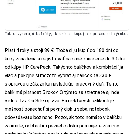
Takto vyzerajú balíčky, ktoré si kupujete priamo od výrobcu
Platí 4 roky a stojí 89 €. Treba si ju kúpiť do 180 dní od
kúpy zariadenia a registrovať na dané zariadenie do 30 dní
od kúpy HP CarePack. Takýchto balíčkov a kombinácií je
viac a pokojne si môžete vybrať aj balíček za 330 €
s opravou u zákazníka nasledujúci pracovný deň. Tento
balík má platnosť 5 rokov. S týmto sa stretnete aj inde
a ide o tzv. On Site opravu. Pri niektorých balíkoch je
možnosť ponechať si pevný disk u seba, notebook
odovzdávate bez neho. Pozor, ak toto nemáte v balíčku
zahrnuté, odobratím pevného disku porušujete záručné