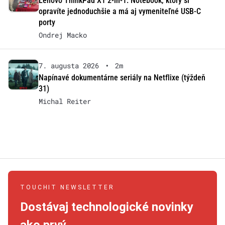
Lenovo ThinkPad X1 2-in-1: Notebook, ktorý si
opravíte jednoduchšie a má aj vymeniteľné USB-C
porty
Ondrej Macko
7. augusta 2026
•
2m
Napínavé dokumentárne seriály na Netflixe (týždeň
31)
Michal Reiter
TOUCHIT NEWSLETTER
Dostávaj technologické novinky