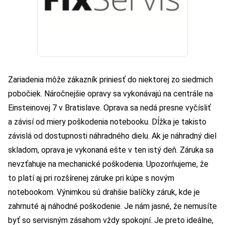
Zariadenia môže zákazník priniesť do niektorej zo siedmich
pobočiek. Náročnejšie opravy sa vykonávajú na centrále na
Einsteinovej 7 v Bratislave. Oprava sa nedá presne vyčísliť
a závisí od miery poškodenia notebooku. Dĺžka je takisto
závislá od dostupnosti náhradného dielu. Ak je náhradný diel
skladom, oprava je vykonaná ešte v ten istý deň. Záruka sa
nevzťahuje na mechanické poškodenia. Upozorňujeme, že
to platí aj pri rozšírenej záruke pri kúpe s novým
notebookom. Výnimkou sú drahšie balíčky záruk, kde je
zahrnuté aj náhodné poškodenie. Je nám jasné, že nemusíte
byť so servisným zásahom vždy spokojní. Je preto ideálne,