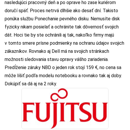
nasledujúci pracovný deň a po oprave ho zase kuriérom
doručí späť. Proces netrvá dlhšie ako desať dní. Takisto
ponúka službu Ponechanie pevného disku. Nemusíte disk
fyzicky nikam posielať a ochránite tak dôvernosť svojich
dát. Hoci tie by ste ochránili aj tak, nakoľko firmy majú
v tomto smere prísne podmienky na ochranu údajov svojich
zákazníkov. Rovnako aj Dell má na svojich stránkach
možnosti sledovania stavu opravy vášho zariadenia.
Predĺženie záruky NBD o jeden rok stojí 159 €, no cena sa
môže líšiť podľa modelu notebooku a rovnako tak aj doby.
Dokúpiť sa dá aj na 2 roky.