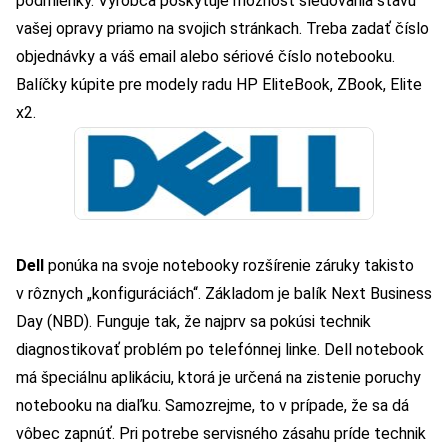
podmienky. Výrobca poskytuje možnosť sledovania stavu
vašej opravy priamo na svojich stránkach. Treba zadať číslo
objednávky a váš email alebo sériové číslo notebooku.
Balíčky kúpite pre modely radu HP EliteBook, ZBook, Elite
x2.
Dell
ponúka na svoje notebooky rozšírenie záruky takisto
v rôznych „konfiguráciách“. Základom je balík Next Business
Day (NBD). Funguje tak, že najprv sa pokúsi technik
diagnostikovať problém po telefónnej linke. Dell notebook
má špeciálnu aplikáciu, ktorá je určená na zistenie poruchy
notebooku na diaľku. Samozrejme, to v prípade, že sa dá
vôbec zapnúť. Pri potrebe servisného zásahu príde technik