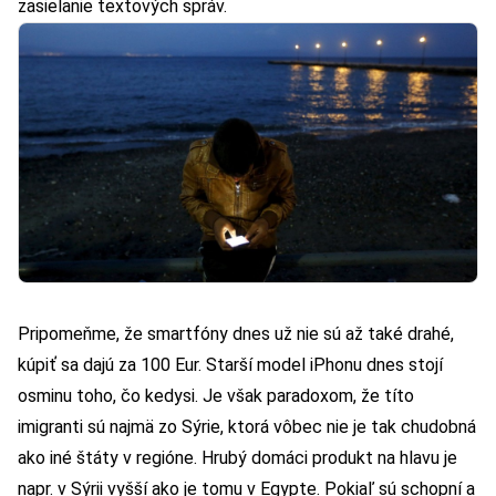
zasielanie textových správ.
Pripomeňme, že smartfóny dnes už nie sú až také drahé,
kúpiť sa dajú za 100 Eur. Starší model iPhonu dnes stojí
osminu toho, čo kedysi. Je však paradoxom, že títo
imigranti sú najmä zo Sýrie, ktorá vôbec nie je tak chudobná
ako iné štáty v regióne. Hrubý domáci produkt na hlavu je
napr. v Sýrii vyšší ako je tomu v Egypte. Pokiaľ sú schopní a