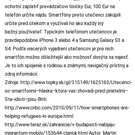
ochotní zaplatiť prevádzačovi tisícky Eur, 100 Eur na
telefón určite nájdu. Smartfóny preto utečenci zakúpili
určite pred útekom a využívali ho ako každý iný
bežný používateľ. Typickým telefónom utečencov je
pravdepodobne iPhone 3 alebo 4 a Samsung Galaxy S3 a
S4. Podľa viacerých vyjadrení utečencov je pre nich
smartfón možno dôležitejší ako možnosť dosýta sa najesť.
Je to ich spojenie s rodinou a známymi, navigačný prístroj a
zdroj informácií.
Zdroje:
http://www.topky.sk/gl/315149/1625163/Utecenci-
so-smartfonmi–hlaska–ktora-vas-zhovadi-pred-priatelmi–
Ste-idioti–pisu-Briti
http://www.cnbc.com/2015/09/11/how-smartphones-are-
helping-refugees-in-europe.html
http://www.teraz.sk/zahranicie/v-budapesti-nabijaju-
migrantom-mobily/153644-clanok.html
Autor: Martin