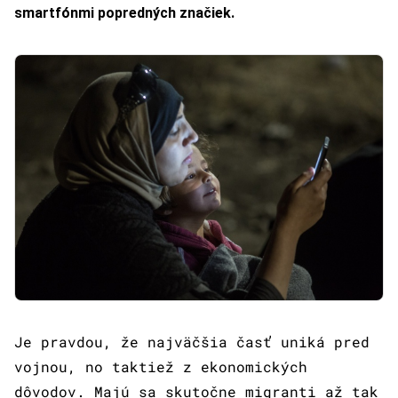
smartfónmi popredných značiek.
Je pravdou, že najväčšia časť uniká pred
vojnou, no taktiež z ekonomických
dôvodov. Majú sa skutočne migranti až tak