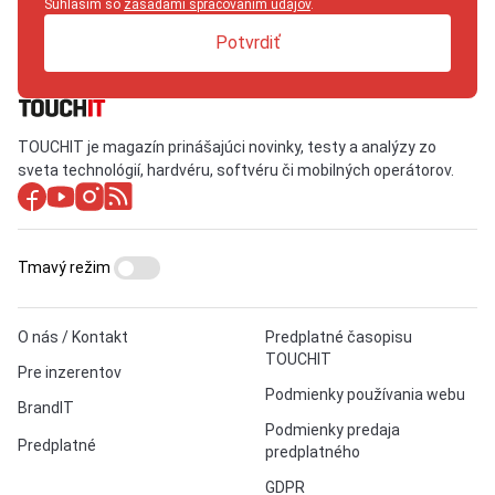
Súhlasím so
zásadami spracovaním údajov
.
Potvrdiť
TOUCHIT je magazín prinášajúci novinky, testy a analýzy zo
sveta technológií, hardvéru, softvéru či mobilných operátorov.
Tmavý režim
O nás / Kontakt
Predplatné časopisu
TOUCHIT
Pre inzerentov
Podmienky používania webu
BrandIT
Podmienky predaja
Predplatné
predplatného
GDPR