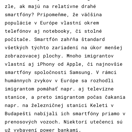
zle, ak majú na relatívne drahé
smartfóny? Pripomeňme, že väčšina
populácie v Európe vlastní okrem
telefónov aj notebooky, či stolné
počítače. Smartfón zahŕňa štandard
všetkých týchto zariadení na úkor menšej
zobrazovacej plochy. Mnoho imigrantov
vlastní aj iPhony od Apple, či najnovšie
smartfóny spoločnosti Samsung. V rámci
humánnych zvykov v Európe sa rozhodli
imigrantom pomáhať napr. aj televízne
stanice, a preto imigrantom počas čakania
napr. na železničnej stanici Keleti v
Budapešti nabíjali ich smartfóny priamo v
prenosových vozoch. Niektorí utečenci sú
už vybavení power bankami.