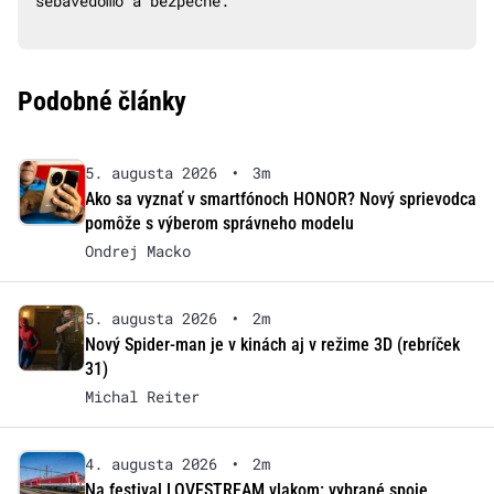
sebavedomo a bezpečne.
Podobné články
5. augusta 2026
•
3m
Ako sa vyznať v smartfónoch HONOR? Nový sprievodca
pomôže s výberom správneho modelu
Ondrej Macko
5. augusta 2026
•
2m
Nový Spider-man je v kinách aj v režime 3D (rebríček
31)
Michal Reiter
4. augusta 2026
•
2m
Na festival LOVESTREAM vlakom: vybrané spoje