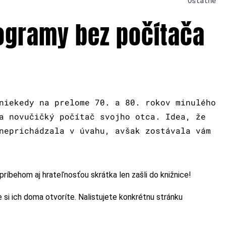
Ostatné
ogramy bez počítača
niekedy na prelome 70. a 80. rokov minulého
a novučičký počítač svojho otca. Idea, že
neprichádzala v úvahu, avšak zostávala vám
príbehom aj hrateľnosťou skrátka len zašli do knižnice!
 si ich doma otvoríte. Nalistujete konkrétnu stránku