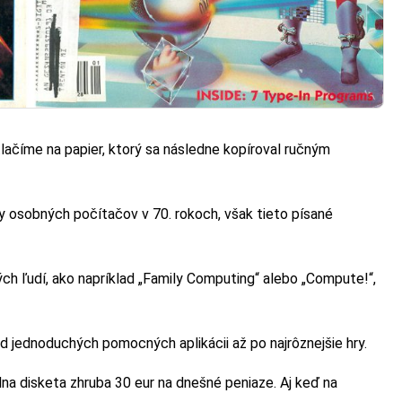
lačíme na papier, ktorý sa následne kopíroval ručným
y osobných počítačov v 70. rokoch, však tieto písané
ých ľudí, ako napríklad „Family Computing“ alebo „Compute!“,
 od jednoduchých pomocných aplikácii až po najrôznejšie hry.
dna disketa zhruba 30 eur na dnešné peniaze. Aj keď na