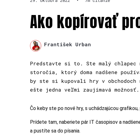
29. októbra 2022
•
7m čítanie
Ako kopírovať pr
František Urban
Predstavte si to. Ste malý chlapec 
storočia, ktorý doma nadšene použív
by ste si kupovali hry v obchodoch 
ešte jedna veľmi zaujímavá možnosť.
Čo keby ste po nové hry, s uchádzajúcou grafikou, 
Prídete tam, naberiete pár IT časopisov a nadšene
a pustíte sa do písania.