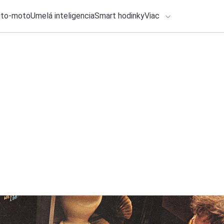
uto-moto
Umelá inteligencia
Smart hodinky
Viac
HLO BY VÁS ZAUJÍMAŤ
Recenzia
lačové správy
26. júla 2026
•
6m
ADÁVANIA
Ecovacs Deebot X12
zlepšil každodenn
Zadajte frázu pre vyhľadanie
Roman Kadlec