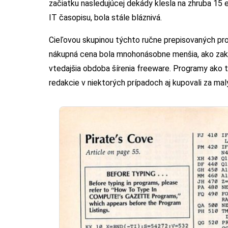
začiatku nasledujúcej dekády klesla na zhruba 15 e
IT časopisu, bola stále bláznivá.
Cieľovou skupinou týchto ručne prepisovaných pro
nákupná cena bola mnohonásobne menšia, ako zakú
vtedajšia obdoba šírenia freeware. Programy ako t
redakcie v niektorých prípadoch aj kupovali za mal