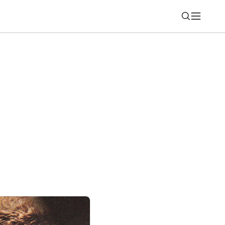
Nájsť
 OmniCyclone: Tento detail výrazne
é upratovanie (RECENZIA)