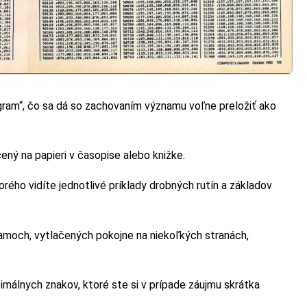
rogram“, čo sa dá so zachovaním významu voľne preložiť ako
ený na papieri v časopise alebo knižke.
orého vidíte jednotlivé príklady drobných rutín a základov
ramoch, vytlačených pokojne na niekoľkých stranách,
imálnych znakov, ktoré ste si v prípade záujmu skrátka