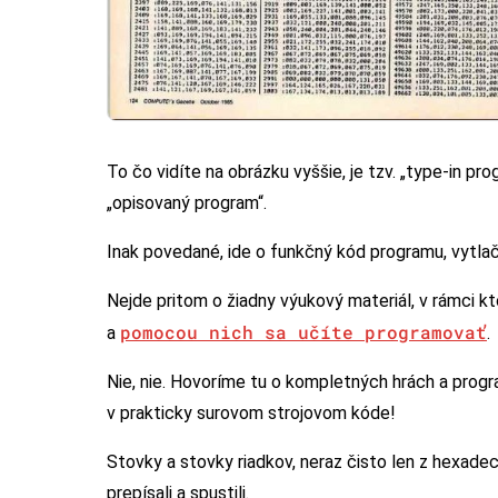
To čo vidíte na obrázku vyššie, je tzv. „type-in p
„opisovaný program“.
Inak povedané, ide o funkčný kód programu, vytlač
Nejde pritom o žiadny výukový materiál, v rámci kt
pomocou nich sa učíte programovať
a
.
Nie, nie. Hovoríme tu o kompletných hrách a prog
v prakticky surovom strojovom kóde!
Stovky a stovky riadkov, neraz čisto len z hexadec
prepísali a spustili.