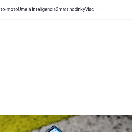
uto-moto
Umelá inteligencia
Smart hodinky
Viac
HLO BY VÁS ZAUJÍMAŤ
lačové správy
28. júla 2026
•
2m
Smartfóny budú dr
ADÁVANIA
informuje o zmene
Zadajte frázu pre vyhľadanie
Katarína Šimková