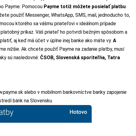
 po Payme. Pomocou
Payme totiž môžete posielať platbu
žete použiť Messenger, WhatsApp, SMS, mail, jednoducho to,
omocou ktorého sa vášmu priateľovi v ideálnom prípade
ný platobný príkaz. Váš priateľ ho potvrdí bežným spôsobom a
platiť, aj keď má účet v úplne inej banke ako máte vy.
A
íme nižšie. Ak chcete použiť Payme na zadanie platby, musí
aky sú nasledovné:
ČSOB, Slovenská sporiteľňa, Tatra
.payme.sk
alebo v mobilnom bankovníctve banky zapojenie
tredí bánk na Slovensku.