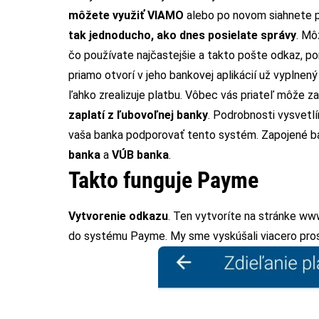
môžete využiť VIAMO
alebo po novom siahnete
tak jednoducho, ako dnes posielate správy
. Mô
čo používate najčastejšie a takto pošte odkaz, p
priamo otvorí v jeho bankovej aplikácií už vyplne
ľahko zrealizuje platbu. Vôbec vás priateľ môže za
zaplatí z ľubovoľnej banky
. Podrobnosti vysvetl
vaša banka podporovať tento systém. Zapojené b
banka
a
VÚB banka
.
Takto funguje Payme
Vytvorenie odkazu
. Ten vytvoríte na stránke
www
do systému Payme. My sme vyskúšali viacero pros