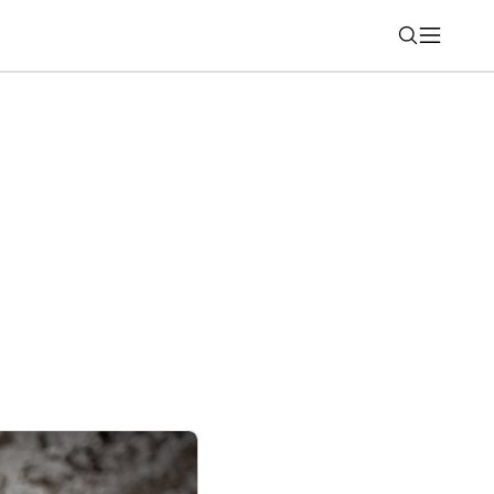
Nájsť
ahšie, kľúčový dodávateľ komponentov
 cien od septembra