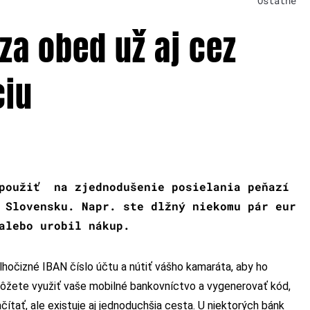
Ostatné
 za obed už aj cez
ciu
 použiť na zjednodušenie posielania peňazí
 Slovensku. Napr. ste dlžný niekomu pár eur
alebo urobil nákup.
hočizné IBAN číslo účtu a nútiť vášho kamaráta, aby ho
môžete využiť vaše mobilné bankovníctvo a vygenerovať kód,
tať, ale existuje aj jednoduchšia cesta. U niektorých bánk