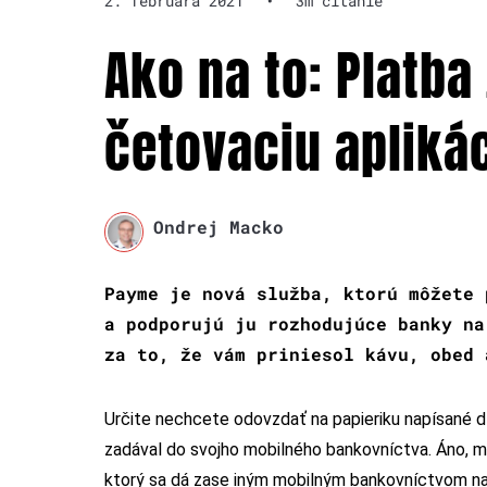
2. februára 2021
•
3m čítanie
Ako na to: Platba
četovaciu apliká
Ondrej Macko
Payme je nová služba, ktorú môžete
a podporujú ju rozhodujúce banky na
za to, že vám priniesol kávu, obed 
Určite nechcete odovzdať na papieriku napísané dl
zadával do svojho mobilného bankovníctva. Áno, 
ktorý sa dá zase iným mobilným bankovníctvom načí