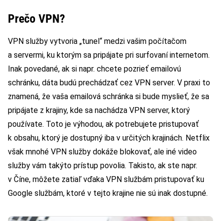
Prečo VPN?
VPN služby vytvoria „tunel“ medzi vašim počítačom
a servermi, ku ktorým sa pripájate pri surfovaní internetom.
Inak povedané, ak si napr. chcete pozrieť emailovú
schránku, dáta budú prechádzať cez VPN server. V praxi to
znamená, že vaša emailová schránka si bude myslieť, že sa
pripájate z krajiny, kde sa nachádza VPN server, ktorý
používate. Toto je výhodou, ak potrebujete pristupovať
k obsahu, ktorý je dostupný iba v určitých krajinách. Netflix
však mnohé VPN služby dokáže blokovať, ale iné video
služby vám takýto prístup povolia. Takisto, ak ste napr.
v Číne, môžete zatiaľ vďaka VPN službám pristupovať ku
Google službám, ktoré v tejto krajine nie sú inak dostupné.