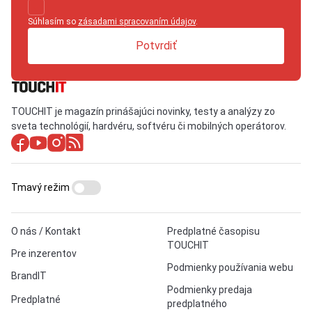
Súhlasím so
zásadami spracovaním údajov
.
Potvrdiť
TOUCHIT je magazín prinášajúci novinky, testy a analýzy zo
sveta technológií, hardvéru, softvéru či mobilných operátorov.
Tmavý režim
O nás / Kontakt
Predplatné časopisu
TOUCHIT
Pre inzerentov
Podmienky používania webu
BrandIT
Podmienky predaja
Predplatné
predplatného