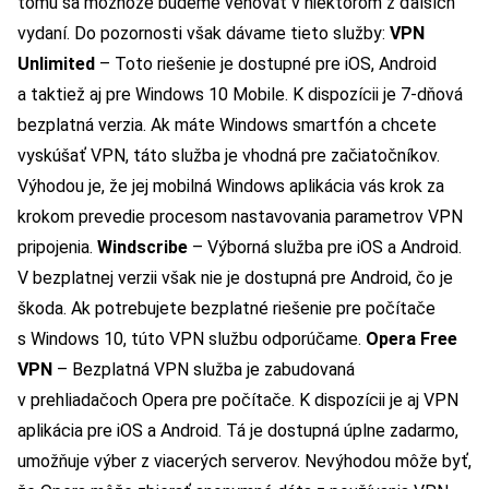
tomu sa možnože budeme venovať v niektorom z ďalších
vydaní. Do pozornosti však dávame tieto služby:
VPN
Unlimited
– Toto riešenie je dostupné pre iOS, Android
a taktiež aj pre Windows 10 Mobile. K dispozícii je 7-dňová
bezplatná verzia. Ak máte Windows smartfón a chcete
vyskúšať VPN, táto služba je vhodná pre začiatočníkov.
Výhodou je, že jej mobilná Windows aplikácia vás krok za
krokom prevedie procesom nastavovania parametrov VPN
pripojenia.
Windscribe
– Výborná služba pre iOS a Android.
V bezplatnej verzii však nie je dostupná pre Android, čo je
škoda. Ak potrebujete bezplatné riešenie pre počítače
s Windows 10, túto VPN službu odporúčame.
Opera Free
VPN
– Bezplatná VPN služba je zabudovaná
v prehliadačoch Opera pre počítače. K dispozícii je aj VPN
aplikácia pre iOS a Android. Tá je dostupná úplne zadarmo,
umožňuje výber z viacerých serverov. Nevýhodou môže byť,