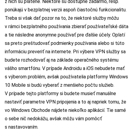
z nich sú platené. Niektoré sú dostupné zadarmo, resp.
ponúkajú v bezplatnej verzii aspoň čiastočnú funkcionalitu.
Treba si však dať pozor na to, že niektoré služby môžu
v rámci bezplatného používania zbierať používateľské dáta
a tie následne anonymne používať pre ďalšie účely. Oplatí
sa preto preštudovať podmienky používania alebo si túto
informáciu preveriť na internete. Pri výbere VPN služby sa
budete rozhodovať aj na základe operačného systému
vášho smartfónu. V prípade Androidu a iOS nebudete mať
s výberom problém, avšak používatelia platformy Windows
10 Mobile si budú vyberať z menšieho počtu služieb.
V prípade tejto platformy si budete musieť manuálne
nastaviť parametre VPN pripojenia a to aj napriek tomu, že
vo Windows Obchode nájdete niekoľko aplikácií. Tie samé
o sebe nič nedokážu, avšak môžu vám pomôcť
s nastavovaním.