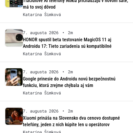
Tlačidlové AI telefóny Nokia prichádzajú v novom šate,
má to svoj dôvod
Katarína Šimková
7. augusta 2026
•
2m
HONOR spustil beta testovanie MagicOS 11 aj
Androidu 17: Tieto zariadenia sú kompatibilné
Katarína Šimková
7. augusta 2026
•
2m
Google prinesie do Androidu novú bezpečnostnú
funkciu, ktorá zrejme chýbala aj vám
Katarína Šimková
7. augusta 2026
•
2m
Xiaomi prináša na Slovensko dva cenovo dostupné
telefóny, jeden z nich kúpite len u operátorov
Katarína Šimková