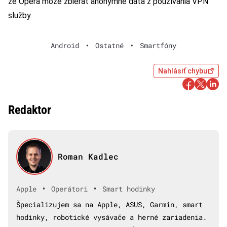
že Opera môže zbierať anonymné dáta z používania VPN
služby.
Android
•
Ostatné
•
Smartfóny
Nahlásiť chybu
Redaktor
Roman Kadlec
•
•
Apple
Operátori
Smart hodinky
Špecializujem sa na Apple, ASUS, Garmin, smart
hodinky, robotické vysávače a herné zariadenia.