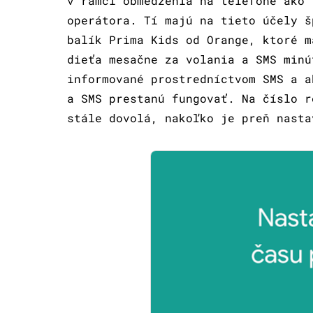
v rámci obmedzenia na telefóne ako 
operátora. Tí majú na tieto účely š
balík Prima Kids od Orange, ktoré m
dieťa mesačne za volania a SMS minú
informované prostredníctvom SMS a a
a SMS prestanú fungovať. Na číslo r
stále dovolá, nakoľko je preň nasta