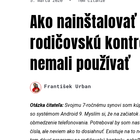
5. marca 2020
•
10m čítanie
Ako nainštalovať
rodičovskú kontro
nemali používať
František Urban
Otázka čitateľa:
Svojmu 7-ročnému synovi som kúpil 
so systémom Android 9. Myslím si, že na začiatok 
obmedzenie telefonovania. Potreboval by som nast
čísla, ale neviem ako to dosiahnuť. Existuje na t