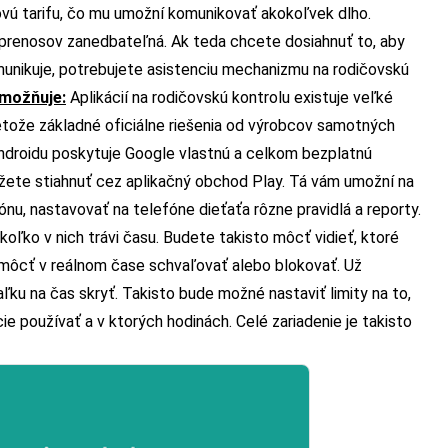
tovú tarifu, čo mu umožní komunikovať akokoľvek dlho.
 prenosov zanedbateľná. Ak teda chcete dosiahnuť to, aby
munikuje, potrebujete asistenciu mechanizmu na rodičovskú
umožňuje:
Aplikácií na rodičovskú kontrolu existuje veľké
pretože základné oficiálne riešenia od výrobcov samotných
droidu poskytuje Google vlastnú a celkom bezplatnú
ôžete stiahnuť cez aplikačný obchod Play. Tá vám umožní na
nu, nastavovať na telefóne dieťaťa rôzne pravidlá a reporty.
koľko v nich trávi času. Budete takisto môcť vidieť, ktoré
h môcť v reálnom čase schvaľovať alebo blokovať. Už
ľku na čas skryť. Takisto bude možné nastaviť limity na to,
ie používať a v ktorých hodinách. Celé zariadenie je takisto