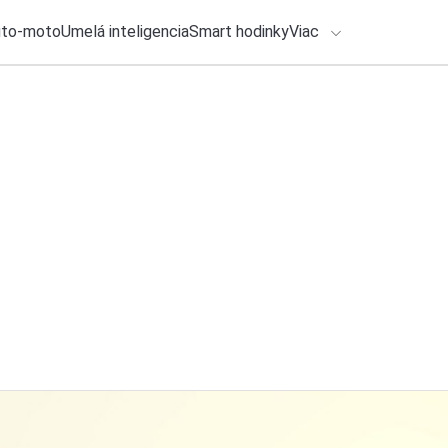
uto-moto
Umelá inteligencia
Smart hodinky
Viac
HLO BY VÁS ZAUJÍMAŤ
lačové správy
3. augusta 2026
•
2m
ADÁVANIA
Microsoft zrýchli 
Michal Reiter
Zadajte frázu pre vyhľadanie