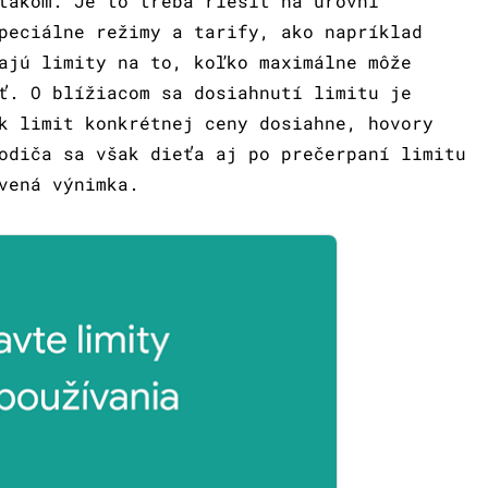
takom. Je to treba riešiť na úrovni
peciálne režimy a tarify, ako napríklad
ajú limity na to, koľko maximálne môže
ť. O blížiacom sa dosiahnutí limitu je
k limit konkrétnej ceny dosiahne, hovory
odiča sa však dieťa aj po prečerpaní limitu
vená výnimka.