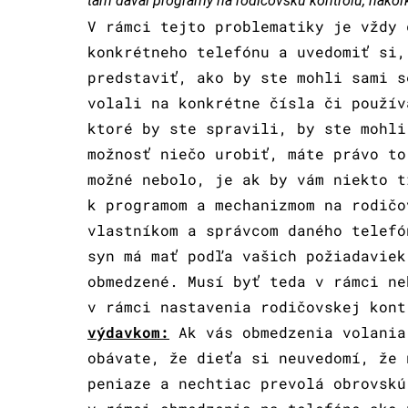
tam dával programy na rodičovskú kontrolu, nakoľko
V rámci tejto problematiky je vždy 
konkrétneho telefónu a uvedomiť si,
predstaviť, ako by ste mohli sami s
volali na konkrétne čísla či použív
ktoré by ste spravili, by ste mohli
možnosť niečo urobiť, máte právo to
možné nebolo, je ak by vám niekto t
k programom a mechanizmom na rodičo
vlastníkom a správcom daného telefó
syn má mať podľa vašich požiadaviek
obmedzené. Musí byť teda v rámci ne
v rámci nastavenia rodičovskej kon
výdavkom:
Ak vás obmedzenia volania
obávate, že dieťa si neuvedomí, že 
peniaze a nechtiac prevolá obrovskú