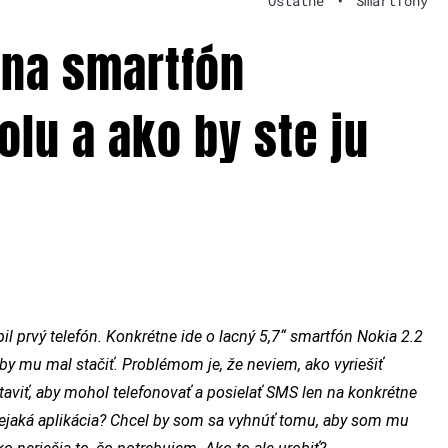
Ostatné
•
Smartfóny
 na smartfón
lu a ako by ste ju
prvý telefón. Konkrétne ide o lacný 5,7“ smartfón Nokia 2.2
by mu mal stačiť. Problémom je, že neviem, ako vyriešiť
aviť, aby mohol telefonovať a posielať SMS len na konkrétne
o nejaká aplikácia? Chcel by som sa vyhnúť tomu, aby som mu