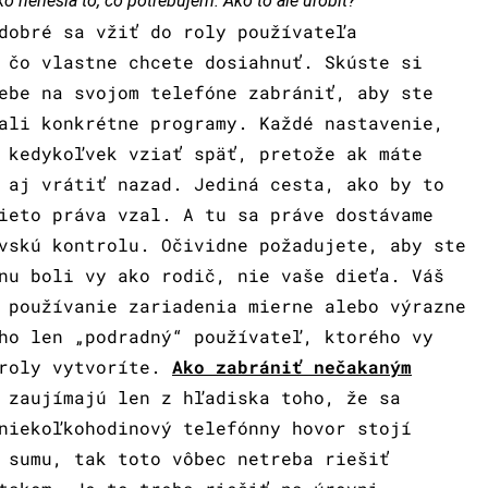
 neriešia to, čo potrebujem. Ako to ale urobiť?
dobré sa vžiť do roly používateľa
 čo vlastne chcete dosiahnuť. Skúste si
ebe na svojom telefóne zabrániť, aby ste
ali konkrétne programy. Každé nastavenie,
 kedykoľvek vziať späť, pretože ak máte
 aj vrátiť nazad. Jediná cesta, ako by to
ieto práva vzal. A tu sa práve dostávame
vskú kontrolu. Očividne požadujete, aby ste
nu boli vy ako rodič, nie vaše dieťa. Váš
 používanie zariadenia mierne alebo výrazne
ho len „podradný“ používateľ, ktorého vy
troly vytvoríte.
Ako zabrániť nečakaným
 zaujímajú len z hľadiska toho, že sa
niekoľkohodinový telefónny hovor stojí
 sumu, tak toto vôbec netreba riešiť