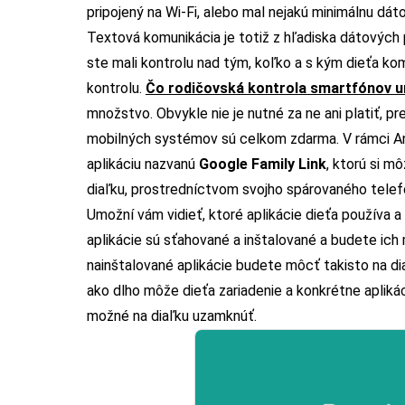
pripojený na Wi-Fi, alebo mal nejakú minimálnu dá
Textová komunikácia je totiž z hľadiska dátových
ste mali kontrolu nad tým, koľko a s kým dieťa ko
kontrolu.
Čo rodičovská kontrola smartfónov 
množstvo. Obvykle nie je nutné za ne ani platiť, 
mobilných systémov sú celkom zdarma. V rámci An
aplikáciu nazvanú
Google Family Link
, ktorú si m
diaľku, prostredníctvom svojho spárovaného telefó
Umožní vám vidieť, ktoré aplikácie dieťa používa a 
aplikácie sú sťahované a inštalované a budete ic
nainštalované aplikácie budete môcť takisto na dia
ako dlho môže dieťa zariadenie a konkrétne aplikác
možné na diaľku uzamknúť.