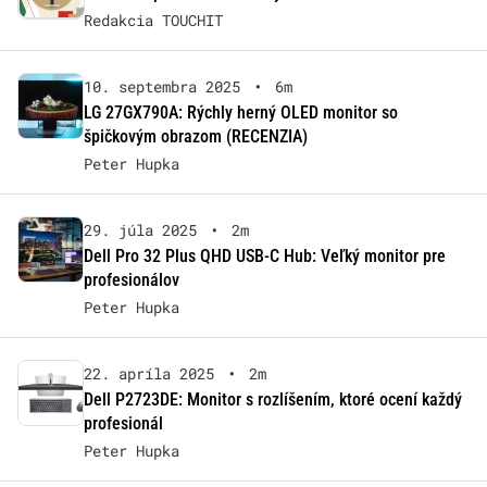
Redakcia TOUCHIT
10. septembra 2025
•
6m
LG 27GX790A: Rýchly herný OLED monitor so
špičkovým obrazom (RECENZIA)
Peter Hupka
29. júla 2025
•
2m
Dell Pro 32 Plus QHD USB-C Hub: Veľký monitor pre
profesionálov
Peter Hupka
22. apríla 2025
•
2m
Dell P2723DE: Monitor s rozlíšením, ktoré ocení každý
profesionál
Peter Hupka