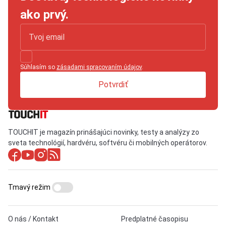
ako prvý.
Súhlasím so
zásadami spracovaním údajov
.
Potvrdiť
TOUCHIT je magazín prinášajúci novinky, testy a analýzy zo
sveta technológií, hardvéru, softvéru či mobilných operátorov.
Tmavý režim
O nás / Kontakt
Predplatné časopisu