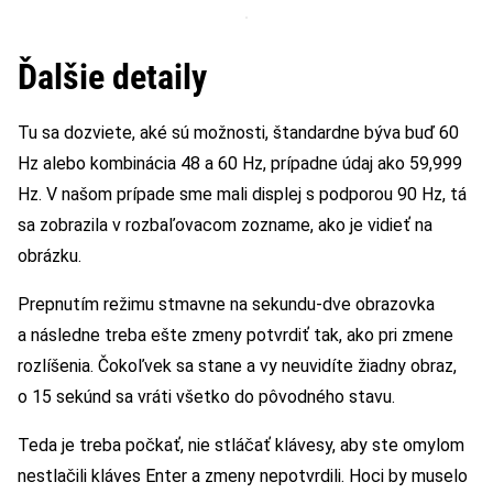
Ďalšie detaily
Tu sa dozviete, aké sú možnosti, štandardne býva buď 60
Hz alebo kombinácia 48 a 60 Hz, prípadne údaj ako 59,999
Hz. V našom prípade sme mali displej s podporou 90 Hz, tá
sa zobrazila v rozbaľovacom zozname, ako je vidieť na
obrázku.
Prepnutím režimu stmavne na sekundu-dve obrazovka
a následne treba ešte zmeny potvrdiť tak, ako pri zmene
rozlíšenia. Čokoľvek sa stane a vy neuvidíte žiadny obraz,
o 15 sekúnd sa vráti všetko do pôvodného stavu.
Teda je treba počkať, nie stláčať klávesy, aby ste omylom
nestlačili kláves Enter a zmeny nepotvrdili. Hoci by muselo