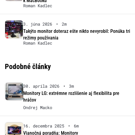
k MacBooku
Roman Kadlec
3. júna 2026
•
2m
Takýto monitor doteraz ešte nikto nevyrobil: Ponúka tri
režimy používania
Roman Kadlec
Podobné články
30. apríla 2026
•
3m
Monitory LG: extrémne rozlíšenie aj flexibilita pre
hráčov
Ondrej Macko
16. decembra 2025
•
6m
Vianočná poradňa: Monitory