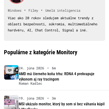
•
•
Windows
Filmy
Umelá inteligencia
Viac ako 20 rokov sledujem aktuálne trendy z
oblasti bezpečnosti, súkromia, multimediálneho
hardvéru, AI, Chat Control, Signal a iné.
Populárne z kategórie Monitory
24. júna 2026
•
6m
AMD má čierneho koňa trhu: RDNA 4 prekvapuje
výkonom aj ray tracingom
Roman Kadlec
19. júna 2026
•
3m
MSI ukázalo monitor, ktorý by som si bez váhania kúpil