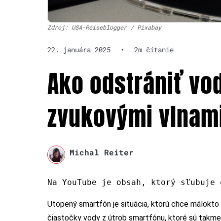
Zdroj: USA-Reiseblogger / Pixabay
22. januára 2025
•
2m čítanie
Ako odstrániť vo
zvukovými vlnam
Michal Reiter
Na YouTube je obsah, ktorý sľubuje 
Utopený smartfón je situácia, ktorú chce málokto 
čiastočky vody z útrob smartfónu, ktoré sú takmer