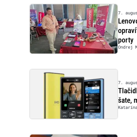
7. augu
Lenovo
opraví
porty
Ondrej 
7. augu
Tlačid
šate, 
Katarín