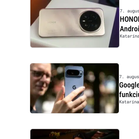
7. augu
HONOR 
Androi
Katarín
7. augus
Google
funkci
Katarína