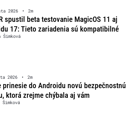
sta 2026
•
2m
spustil beta testovanie MagicOS 11 aj
du 17: Tieto zariadenia sú kompatibilné
a Šimková
ta 2026
•
2m
 prinesie do Androidu novú bezpečnostnú
u, ktorá zrejme chýbala aj vám
 Šimková