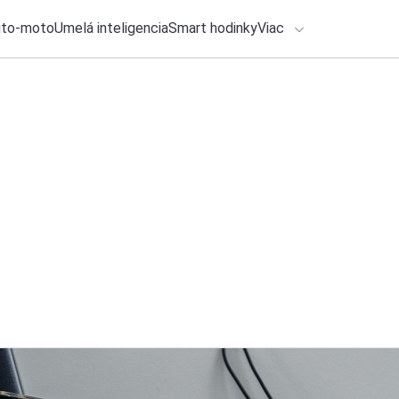
uto-moto
Umelá inteligencia
Smart hodinky
Viac
HLO BY VÁS ZAUJÍMAŤ
Recenzia
lačové správy
3. augusta 2026
•
7m
ADÁVANIA
Xiaomi Buds 6: Slúc
(RECENZIA)
Zadajte frázu pre vyhľadanie
Katarína Šimková