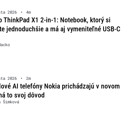
sta 2026
•
4m
 ThinkPad X1 2-in-1: Notebook, ktorý si
te jednoduchšie a má aj vymeniteľné USB-C
Macko
sta 2026
•
2m
lové AI telefóny Nokia prichádzajú v novom
má to svoj dôvod
a Šimková