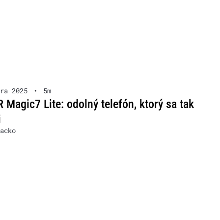
ra 2025
•
5m
Magic7 Lite: odolný telefón, ktorý sa tak
i
acko