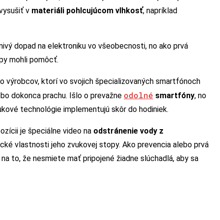
vysušiť v
materiáli pohlcujúcom vlhkosť
, napríklad
nivý dopad na elektroniku vo všeobecnosti, no ako prvá
py mohli pomôcť.
ko výrobcov, ktorí vo svojich špecializovaných smartfónoch
odolné
lebo dokonca prachu. Išlo o prevažne
smartfóny
, no
vukové technológie implementujú skôr do hodiniek.
ozícii je špeciálne video na
odstránenie vody z
tické vlastnosti jeho zvukovej stopy. Ako prevencia alebo prvá
a to, že nesmiete mať pripojené žiadne slúchadlá, aby sa