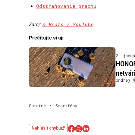
Odstraňovanie prachu
n Beats / YouTube
Zdroj:
Prečítajte si aj:
2. januá
HONOR 
netvár
Ondrej M
Ostatné
•
Smartfóny
Nahlásiť chybu