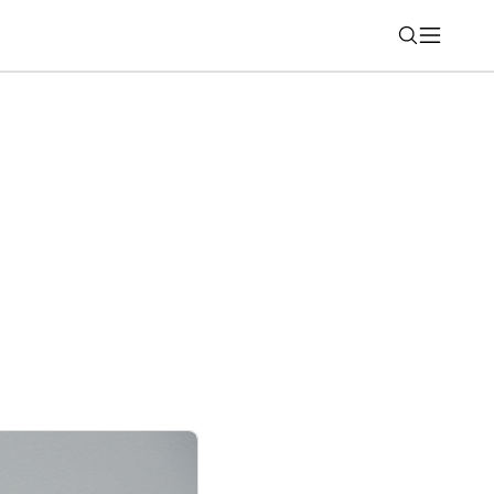
Nájsť
hadlá, ktoré v ušiach ani len nepocítite