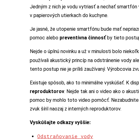
Jedným z nich je vodu vytriasť a nechať smartfón 
v papierových utierkach do kuchyne.
Je jasné, že utopenie smartfónu bude mať nepriaz
pomoc alebo
preventívna činnosť
by tieto postu
Nejde o úplnú novinku a už v minulosti bolo niekoľ
používali akustický princíp na odstránenie vody a
tento postup nie je príliš zaužívaný. Výrobcovia z
Existuje spôsob, ako to minimálne vyskúšať. K disp
reproduktorov
. Nejde tak ani o video ako o akus
pomoc by mohlo toto video pomôcť. Nezabudnite n
zvuk šíril naozaj z interných reproduktorov.
Vyskúšajte odkazy vyššie:
Odstraňovanie vody