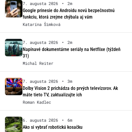
7. augusta 2026
•
2m
Google prinesie do Androidu novú bezpečnostnú
funkciu, ktorá zrejme chýbala aj vám
Katarína Šimková
7. augusta 2026
•
2m
Napínavé dokumentárne seriály na Netflixe (týždeň
31)
Michal Reiter
7. augusta 2026
•
3m
Dolby Vision 2 prichádza do prvých televízorov. Ak
máte tieto TV, zaktualizujte ich
Roman Kadlec
6. augusta 2026
•
6m
Ako si vybrať robotickú kosačku