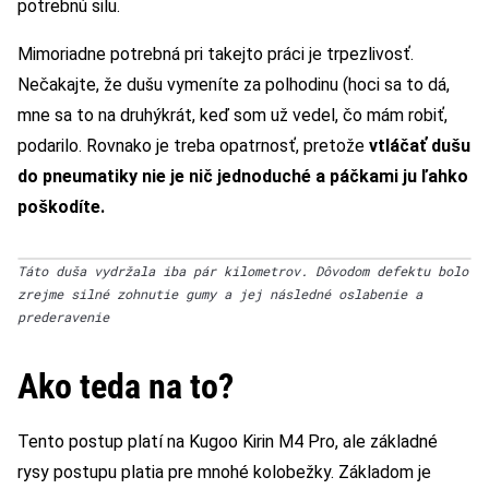
potrebnú silu.
Mimoriadne potrebná pri takejto práci je trpezlivosť.
Nečakajte, že dušu vymeníte za polhodinu (hoci sa to dá,
mne sa to na druhýkrát, keď som už vedel, čo mám robiť,
podarilo. Rovnako je treba opatrnosť, pretože
vtláčať dušu
do pneumatiky nie je nič jednoduché a páčkami ju ľahko
poškodíte.
Táto duša vydržala iba pár kilometrov. Dôvodom defektu bolo
zrejme silné zohnutie gumy a jej následné oslabenie a
prederavenie
Ako teda na to?
Tento postup platí na Kugoo Kirin M4 Pro, ale základné
rysy postupu platia pre mnohé kolobežky. Základom je