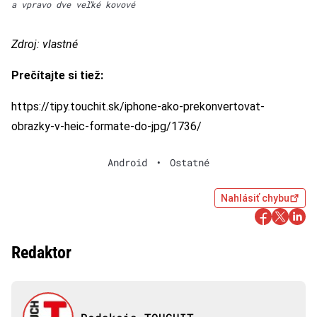
a vpravo dve veľké kovové
Zdroj: vlastné
Prečítajte si tiež:
https://tipy.touchit.sk/iphone-ako-prekonvertovat-
obrazky-v-heic-formate-do-jpg/1736/
Android
•
Ostatné
Nahlásiť chybu
Redaktor