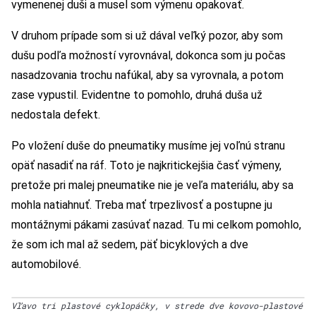
vymenenej duši a musel som výmenu opakovať.
V druhom prípade som si už dával veľký pozor, aby som
dušu podľa možností vyrovnával, dokonca som ju počas
nasadzovania trochu nafúkal, aby sa vyrovnala, a potom
zase vypustil. Evidentne to pomohlo, druhá duša už
nedostala defekt.
Po vložení duše do pneumatiky musíme jej voľnú stranu
opäť nasadiť na ráf. Toto je najkritickejšia časť výmeny,
pretože pri malej pneumatike nie je veľa materiálu, aby sa
mohla natiahnuť. Treba mať trpezlivosť a postupne ju
montážnymi pákami zasúvať nazad. Tu mi celkom pomohlo,
že som ich mal až sedem, päť bicyklových a dve
automobilové.
Vľavo tri plastové cyklopáčky, v strede dve kovovo-plastové