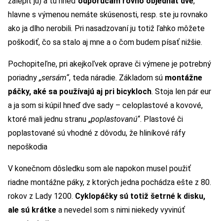
zalepiť ju) a tu hneď
odporúčam rovno objednať dve
,
hlavne s výmenou nemáte skúsenosti, resp. ste ju rovnako
ako ja dlho nerobili. Pri nasadzovaní ju totiž ľahko môžete
poškodiť, čo sa stalo aj mne a o čom budem písať nižšie.
Pochopiteľne, pri akejkoľvek oprave či výmene je potrebný
poriadny
„sersám“
, teda náradie. Základom sú
montážne
páčky, aké sa používajú aj pri bicykloch
. Stoja len pár eur
a ja som si kúpil hneď dve sady – celoplastové a kovové,
ktoré mali jednu stranu „
poplastovanú
“. Plastové či
poplastované sú vhodné z dôvodu, že hliníkové ráfy
nepoškodia
V konečnom dôsledku som ale napokon musel použiť
riadne montážne páky, z ktorých jedna pochádza ešte z 80.
rokov z Lady 1200.
Cyklopáčky sú totiž šetrné k disku,
ale sú krátke
a nevedel som s nimi niekedy vyvinúť