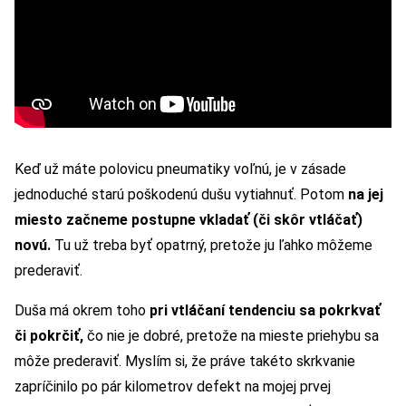
Keď už máte polovicu pneumatiky voľnú, je v zásade
jednoduché starú poškodenú dušu vytiahnuť. Potom
na jej
miesto začneme postupne vkladať (či skôr vtláčať)
novú.
Tu už treba byť opatrný, pretože ju ľahko môžeme
prederaviť.
Duša má okrem toho
pri vtláčaní tendenciu sa pokrkvať
či pokrčiť,
čo nie je dobré, pretože na mieste priehybu sa
môže prederaviť. Myslím si, že práve takéto skrkvanie
zapríčinilo po pár kilometrov defekt na mojej prvej