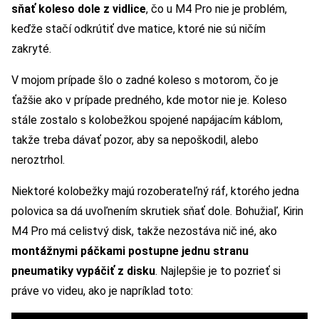
sňať koleso dole z vidlice
, čo u M4 Pro nie je problém,
keďže stačí odkrútiť dve matice, ktoré nie sú ničím
zakryté.
V mojom prípade šlo o zadné koleso s motorom, čo je
ťažšie ako v prípade predného, kde motor nie je. Koleso
stále zostalo s kolobežkou spojené napájacím káblom,
takže treba dávať pozor, aby sa nepoškodil, alebo
neroztrhol.
Niektoré kolobežky majú rozoberateľný ráf, ktorého jedna
polovica sa dá uvoľnením skrutiek sňať dole. Bohužiaľ, Kirin
M4 Pro má celistvý disk, takže nezostáva nič iné, ako
montážnymi páčkami postupne jednu stranu
pneumatiky vypáčiť z disku
. Najlepšie je to pozrieť si
práve vo videu, ako je napríklad toto: