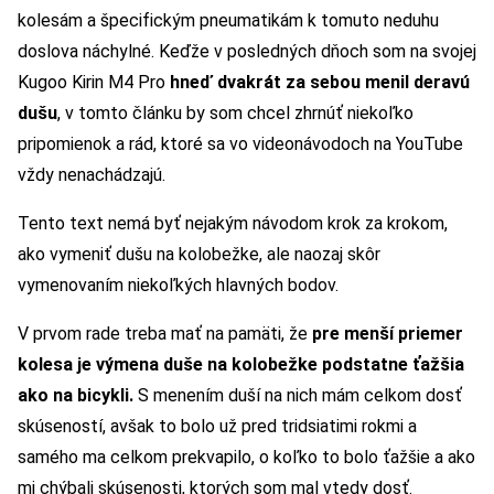
kolesám a špecifickým pneumatikám k tomuto neduhu
doslova náchylné. Keďže v posledných dňoch som na svojej
Kugoo Kirin M4 Pro
hneď dvakrát za sebou menil
deravú
dušu
, v tomto článku by som chcel zhrnúť niekoľko
pripomienok a rád, ktoré sa vo videonávodoch na YouTube
vždy nenachádzajú.
Tento text nemá byť nejakým návodom krok za krokom,
ako vymeniť dušu na kolobežke, ale naozaj skôr
vymenovaním niekoľkých hlavných bodov.
V prvom rade treba mať na pamäti, že
pre menší priemer
kolesa je výmena duše na kolobežke podstatne ťažšia
ako na bicykli.
S menením duší na nich mám celkom dosť
skúseností, avšak to bolo už pred tridsiatimi rokmi a
samého ma celkom prekvapilo, o koľko to bolo ťažšie a ako
mi chýbali skúsenosti, ktorých som mal vtedy dosť.