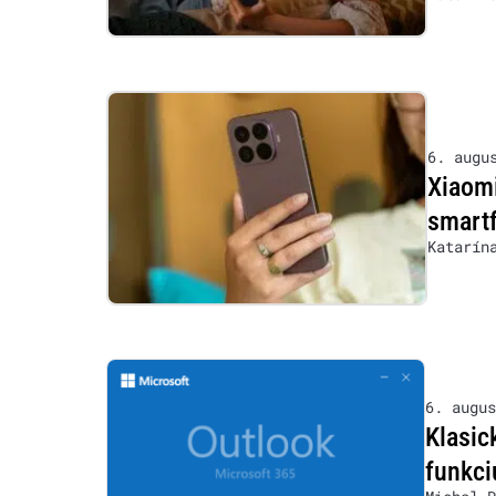
6. augu
Xiaomi
smartf
Katarín
6. augus
Klasic
funkci