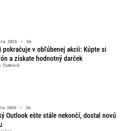
sta 2026
•
3m
 pokračuje v obľúbenej akcii: Kúpte si
ón a získate hodnotný darček
a Šimková
ta 2026
•
2m
ký Outlook ešte stále nekončí, dostal novú
u