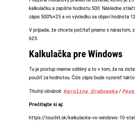
kalkulačku a zapíšte hodnotu 500. Následne stlačt
zápis 500%×25 a vo výsledku sa objaví hodnota 12
V prípade, že chcete počítať priamo s nárastom, 
625.
Kalkulačka pre Windows
Tu je postup mierne odlišný a to v tom, že na zist
použiť za hodnotou. Čiže zápis bude vyzerať takt
Karolina Grabowska
Pexe
Titulný obrázok:
/
Prečítajte si aj:
https://touchit.sk/kalkulacka-vo-windows-10-st