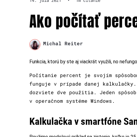
14. júla 2021
•
1m čítanie
Ako počítať perc
Michal Reiter
Funkcia, ktorú by ste aj viackrát využili, no nefun
Počítanie percent je svojím spôsob
funguje v prípade danej kalkulačky.
dozviete dve použitia. Jeden spôsob
v operačnom systéme Windows.
Kalkulačka v smartfóne S
Použime modelový príklad na zistenie, koľko je 25