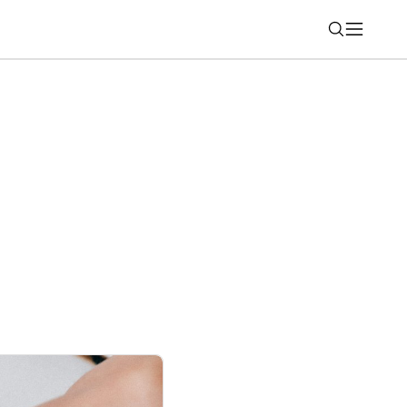
Nájsť
nú funkciu Gmailu, ovplyvniť to môže aj