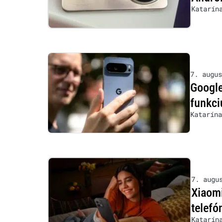
Katarín
7. augus
Google
funkci
Katarína
7. augu
Xiaom
telefó
Katarín