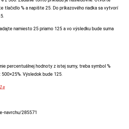
e tlačidlo % a napíšte 25. Do príkazového riadka sa vytvorí
5.
zadajte namiesto 25 priamo 125 a vo výsledku bude suma
enie percentuálnej hodnoty z istej sumy, treba symbol %
o: 500×25%. Výsledok bude 125.
ls
ale-navrchu/285571