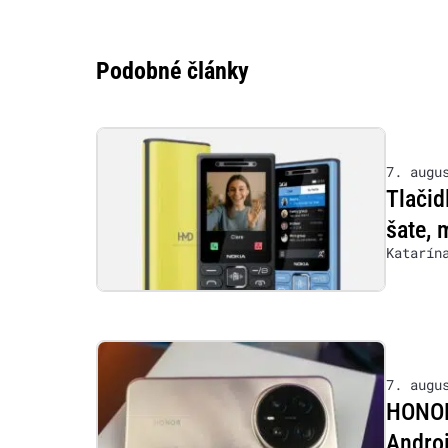
Podobné články
7. augu
Tlačid
šate, 
Katarín
7. augu
HONOR 
Androi