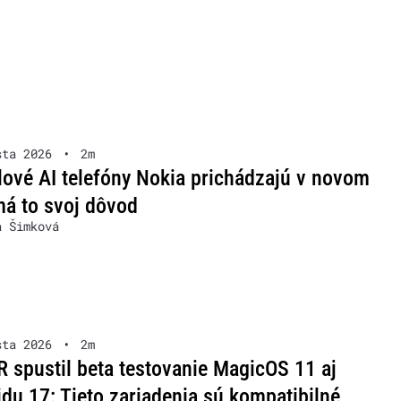
sta 2026
•
2m
lové AI telefóny Nokia prichádzajú v novom
má to svoj dôvod
a Šimková
sta 2026
•
2m
spustil beta testovanie MagicOS 11 aj
du 17: Tieto zariadenia sú kompatibilné