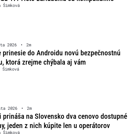
a Šimková
ta 2026
•
2m
 prinesie do Androidu novú bezpečnostnú
u, ktorá zrejme chýbala aj vám
 Šimková
sta 2026
•
2m
i prináša na Slovensko dva cenovo dostupné
ny, jeden z nich kúpite len u operátorov
a Šimková