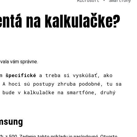
Microsoft
•
Smartfóny
entá na kalkulačke?
govala vám správne.
om
špecifické
a treba si vyskúšať, ako
 A hoci sú postupy zhruba podobné, tu sa
 bude v kalkulačke na smartfóne, druhý
amsung
 % z 500. Zadanie tohto príkladu je nasledovné. Otvorte