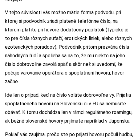
V tejto súvislosti vás možno mätie forma podvodu, pri
ktorej si podvodník zriadi platené telefónne číslo, na
ktorom platíte pri hovore dodatočný poplatok (typické je
to pre čísla rôznych súťaží, erotických liniek, alebo rôznych
ezoterických poradcov). Podvodník pritom prezváňa čísla
náhodných ľudí a spolieha sa na to, že mu niekto na jeho
číslo dobrovoľne zavolá späť a skôr než si uvedomí, že
počuje varovanie operátora o spoplatnení hovoru, hovor
začne.
Ide len o prípad, keď na číslo voláte dobrovoľne vy. Prijatia
spoplatneného hovoru na Slovensku či v EÚ sa nemusíte
obávať. K tomu dochádza len v rámci regulárneho roamingu,
ak bežné slovenské hovory prijímate napríklad v Japonsku.
Pokiaľ vás zaujíma, prečo ste po prijatí hovoru počuli hudbu,