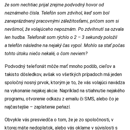
že som nechtiac prijal zrejme podvodný hovor od
neznámeho čísla. Telefón som zdvihol, keď som bol
zaneprázdnený pracovnými záležitosťami, pričom som si
nevšimol, že volajúceho nepoznám. Po zdvihnutí sa ozvala
len hudba. Telefonát som rýchlo o 2 – 3 sekundy položil
a telefón následne na nejaký čas vypol. Mohlo sa stať počas
tohto útoku niečo nekalé, o čom neviem?
Podvodný telefonát môže mať mnoho podôb, cieľov a
takisto dôsledkov, avšak vo všetkých prípadoch má jeden
spoločný nosný prvok, ktorým je to, že vás volajúci navádza
na vykonanie nejakej akcie. Napríklad na stiahnutie nejakého
programu, otvorenie odkazu z emailu či SMS, alebo čo je
najčastejšie – zaplatenie peňazí.
Obvykle vás presviedča o tom, že je zo spoločnosti, v
ktorej máte nedoplatok, alebo vás oklame v súvislosti s