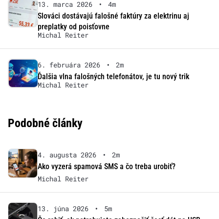
13. marca 2026
•
4m
Slováci dostávajú falošné faktúry za elektrinu aj
preplatky od poisťovne
Michal Reiter
6. februára 2026
•
2m
Ďalšia vlna falošných telefonátov, je tu nový trik
Michal Reiter
Podobné články
4. augusta 2026
•
2m
Ako vyzerá spamová SMS a čo treba urobiť?
Michal Reiter
13. júna 2026
•
5m