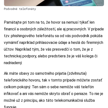
Podvodné telefonáty
Pamätajte pri tom na to, že hovor sa nemusí týkať len
financií a osobných záležitostí, ale aj pracovných. V prípade
tzv. phishingového telefonátu sa od vás podvodník pokúša
vymámiť napríklad prihlasovacie údaje a heslá do firemných
účtov. Napríklad tým, že vás presvedčí o tom, že je z
technickej podpory, alebo predstiera že je váš kolega či
nadriadený.
Ak máte obavy zo samotného prijatia (zdvihnutia)
telefonického hovoru, tak v tomto prípade môžete zostať
celkom pokojný. Ten sám o sebe nemôže váš telefón
infikovať a ani vás nemôže skryto obrať o peniaze. To nie je
možné už z princípu, ako táto telekomunikačná služba
funguje.