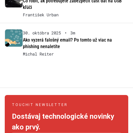
Čo robiť, ak potrebujete zabezpečiť časť dát na USB
kľúči
František Urban
30. októbra 2025
•
3m
Ako vyzerá falošný email? Po tomto už viac na
phishing nenaletíte
Michal Reiter
TOUCHIT NEWSLETTER
Dostávaj technologické novinky
ako prvý.