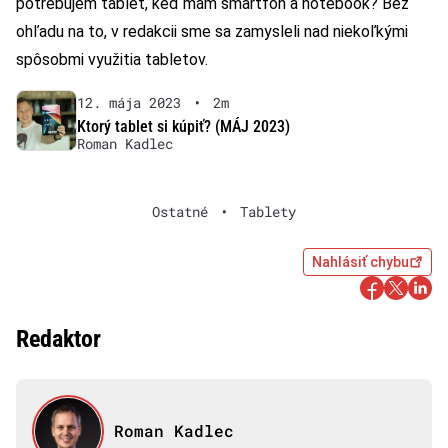
potrebujem tablet, keď mám smartfón a notebook? Bez
ohľadu na to, v redakcii sme sa zamysleli nad niekoľkými
spôsobmi využitia tabletov.
12. mája 2023
•
2m
Ktorý tablet si kúpiť? (MÁJ 2023)
Roman Kadlec
Ostatné
•
Tablety
Nahlásiť chybu
Redaktor
Roman Kadlec