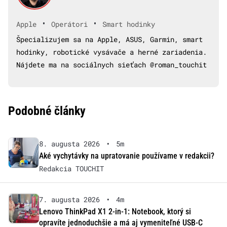
•
•
Apple
Operátori
Smart hodinky
Špecializujem sa na Apple, ASUS, Garmin, smart
hodinky, robotické vysávače a herné zariadenia.
Nájdete ma na sociálnych sieťach @roman_touchit
Podobné články
8. augusta 2026
•
5m
Aké vychytávky na upratovanie používame v redakcii?
Redakcia TOUCHIT
7. augusta 2026
•
4m
Lenovo ThinkPad X1 2-in-1: Notebook, ktorý si
opravíte jednoduchšie a má aj vymeniteľné USB-C