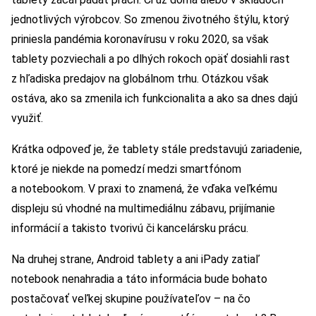
jednotlivých výrobcov. So zmenou životného štýlu, ktorý
priniesla pandémia koronavírusu v roku 2020, sa však
tablety pozviechali a po dlhých rokoch opäť dosiahli rast
z hľadiska predajov na globálnom trhu. Otázkou však
ostáva, ako sa zmenila ich funkcionalita a ako sa dnes dajú
využiť.
Krátka odpoveď je, že tablety stále predstavujú zariadenie,
ktoré je niekde na pomedzí medzi smartfónom
a notebookom. V praxi to znamená, že vďaka veľkému
displeju sú vhodné na multimediálnu zábavu, prijímanie
informácií a takisto tvorivú či kancelársku prácu.
Na druhej strane, Android tablety a ani iPady zatiaľ
notebook nenahradia a táto informácia bude bohato
postačovať veľkej skupine používateľov – na čo