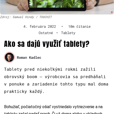
Zdroj: Samuel Hindy / TOUCHIT
4. februára 2022
•
10m čítanie
Ostatné
•
Tablety
Ako sa dajú využiť tablety?
Roman Kadlec
Tablety pred niekoľkými rokmi zažili
obrovský boom – výrobcovia sa predháňali
v ponuke a zariadenie tohto typu mal doma
prakticky každý.
Bohužiaľ, počiatočný ošiaľ vystriedalo vytriezvenie a na
tablety začal padať prach. Či už doma alebo v skladoch