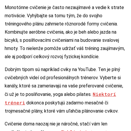
Monotónne cvičenie je často nezaujímavé a vedie k strate
motivácie. Vyhýbajte sa tomu tým, že do svojho
tréningového plánu zahrniete rôznorodé formy cvičenia.
Kombinujte aeróbne cvičenia, ako je beh alebo jazda na
bicykli, s posilňovacími cvičeniami na budovanie svalovej
hmoty. To nielenže pomôže udržať váš tréning zaujímavým,
ale aj podporí celkový rozvoj fyzickej kondície.
Dobrým tipom sú napríklad cviky na YouTube. Ten je plný
cvičebných videí od profesionálnych trénerov. Vyberte si
kanály, ktoré sa zameriavajú na vaše preferované cvičenie,
Niektorí
či už je to posilňovanie, yoga alebo pilates.
tréneri
dokonca poskytujú zadarmo mesačné či
trojmesačné plány, ktoré vám uľahčia plánovanie cvikov.
Cvičenie doma naozaj nie je náročné, stačí vám len