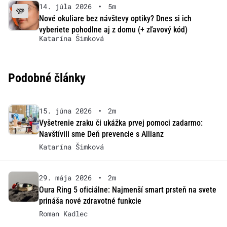
14. júla 2026
•
5m
Nové okuliare bez návštevy optiky? Dnes si ich
vyberiete pohodlne aj z domu (+ zľavový kód)
Katarína Šimková
Podobné články
15. júna 2026
•
2m
Vyšetrenie zraku či ukážka prvej pomoci zadarmo:
Navštívili sme Deň prevencie s Allianz
Katarína Šimková
29. mája 2026
•
2m
Oura Ring 5 oficiálne: Najmenší smart prsteň na svete
prináša nové zdravotné funkcie
Roman Kadlec