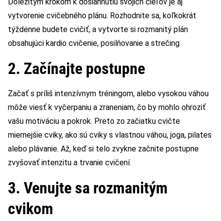
Dôležitým krokom k dosiahnutiu svojich cieľov je aj
vytvorenie cvičebného plánu. Rozhodnite sa, koľkokrát
týždenne budete cvičiť, a vytvorte si rozmanitý plán
obsahujúci kardio cvičenie, posilňovanie a strečing.
2. Začínajte postupne
Začať s príliš intenzívnym tréningom, alebo vysokou váhou
môže viesť k vyčerpaniu a zraneniam, čo by mohlo ohroziť
vašu motiváciu a pokrok. Preto zo začiatku cvičte
miernejšie cviky, ako sú cviky s vlastnou váhou, joga, pilates
alebo plávanie. Až, keď si telo zvykne začnite postupne
zvyšovať intenzitu a trvanie cvičení.
3. Venujte sa rozmanitým
cvikom