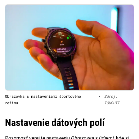
Obrazovka s nastaveniami športového
•
Zdroj:
režimu
TOUCHIT
Nastavenie dátových polí
Pozornosť venujte nastaveniu
Obrazovka s údajmi
, kde si