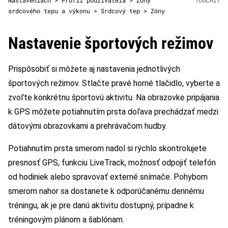
srdcového tepu a výkonu > Srdcový tep > Zóny
Nastavenie športových režimov
Prispôsobiť si môžete aj nastavenia jednotlivých
športových režimov. Stlačte pravé horné tlačidlo, vyberte a
zvoľte konkrétnu športovú aktivitu. Na obrazovke pripájania
k GPS môžete potiahnutím prsta doľava prechádzať medzi
dátovými obrazovkami a prehrávačom hudby.
Potiahnutím prsta smerom nadol si rýchlo skontrolujete
presnosť GPS, funkciu LiveTrack, možnosť odpojiť telefón
od hodiniek alebo spravovať externé snímače. Pohybom
smerom nahor sa dostanete k odporúčanému dennému
tréningu, ak je pre danú aktivitu dostupný, prípadne k
tréningovým plánom a šablónam.