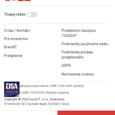
Tmavý režim
O nás / Kontakt
Predplatné časopisu
TOUCHIT
Pre inzerentov
Podmienky používania webu
BrandIT
Podmienky predaja
Predplatné
predplatného
GDPR
Nastavenia cookies
aktualizované denne: ISSN 1339-9497 (online)
a ISSN 1339-939X (tlačené vydanie)
Copyright © 2026 touchIT, s.r.o., Bratislava.
O
technické SEO
sa nám stará
TechSEO Vitals
.