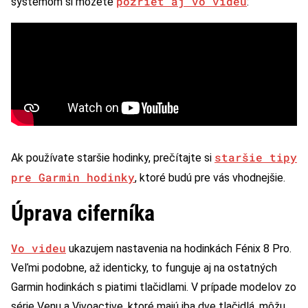
pozrieť aj vo videu
systémom si môžete
:
staršie tipy
Ak používate staršie hodinky, prečítajte si
pre Garmin hodinky
, ktoré budú pre vás vhodnejšie.
Úprava ciferníka
Vo videu
ukazujem nastavenia na hodinkách Fénix 8 Pro.
Veľmi podobne, až identicky, to funguje aj na ostatných
Garmin hodinkách s piatimi tlačidlami. V prípade modelov zo
série Venu a Vivoactive, ktoré majú iba dve tlačidlá, môžu