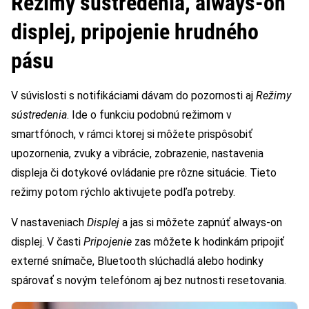
Režimy sústredenia, always-on
displej, pripojenie hrudného
pásu
V súvislosti s notifikáciami dávam do pozornosti aj
Režimy
sústredenia
. Ide o funkciu podobnú režimom v
smartfónoch, v rámci ktorej si môžete prispôsobiť
upozornenia, zvuky a vibrácie, zobrazenie, nastavenia
displeja či dotykové ovládanie pre rôzne situácie. Tieto
režimy potom rýchlo aktivujete podľa potreby.
V nastaveniach
Displej
a jas si môžete zapnúť always-on
displej. V časti
Pripojenie
zas môžete k hodinkám pripojiť
externé snímače, Bluetooth slúchadlá alebo hodinky
spárovať s novým telefónom aj bez nutnosti resetovania.