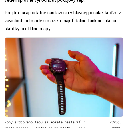
vedeli správne vyhodnotiť pokojový tep.
Prejdite si aj ostatné nastavenia v hlavnej ponuke, keďže v
závislosti od modelu môžete nájsť ďalšie funkcie, ako sú
skratky či offline mapy.
Zóny srdcového tepu si môžete nastaviť v
•
Zdroj:
Nastaveniach > Profil používateľa > Zóny
TOUCHIT