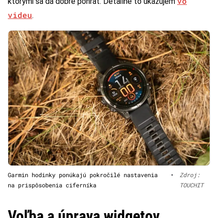
vo
ktorými sa dá dobre pohrať. Detailne to ukazujem
videu
.
Garmin hodinky ponúkajú pokročilé nastavenia
•
Zdroj:
na prispôsobenia ciferníka
TOUCHIT
Voľba a úprava widgetov