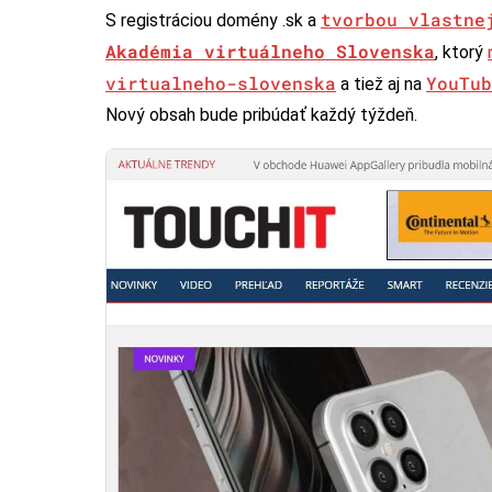
tvorbou vlastne
S registráciou domény .sk a
Akadémia virtuálneho Slovenska
, ktorý
virtualneho-slovenska
YouTub
a tiež aj na
Nový obsah bude pribúdať každý týždeň.