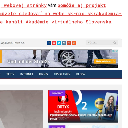
j webovej stránky
pomôže aj projekt
vám
môžete sledovať na webe sk-nic.sk/akademia-
e kanáli Akadémie virtuálneho Slovenska
.