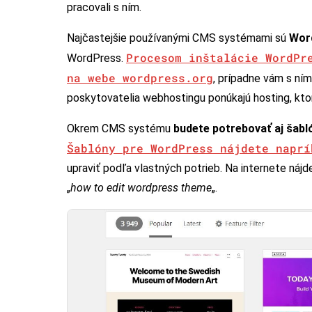
pracovali s ním.
Najčastejšie používanými CMS systémami sú
Wor
Procesom inštalácie WordPr
WordPress.
na webe wordpress.org
, prípadne vám s ní
poskytovatelia webhostingu ponúkajú hosting, kto
Okrem CMS systému
budete potrebovať aj šabl
Šablóny pre WordPress nájdete naprí
upraviť podľa vlastných potrieb. Na internete nájd
„
how to edit wordpress theme
„.