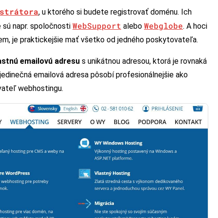
strátora
, u ktorého si budete registrovať doménu. Ich
WebSupport
Webglobe
 sú napr. spoločnosti
alebo
. A hoci
m, je praktickejšie mať všetko od jedného poskytovateľa.
astnú emailovú adresu
s unikátnou adresou, ktorá je rovnaká
edinečná emailová adresa pôsobí profesionálnejšie ako
vateľ webhostingu.