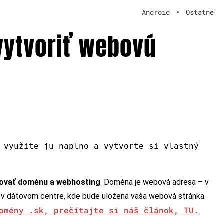
Android
•
Ostatné
 vytvoriť webovú
 využite ju naplno a vytvorte si vlastný
ovať doménu a webhosting
. Doména je webová adresa – v
r v dátovom centre, kde bude uložená vaša webová stránka.
omény .sk, prečítajte si náš článok, TU.