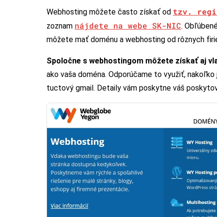
tzv. regi
Webhosting môžete často získať od
nájdete na webe SK-NIC
zoznam
. Obľúbené
môžete mať doménu a webhosting od rôznych firie
Spoločne s webhostingom môžete získať aj vl
ako vaša doména. Odporúčame to využiť, nakoľko j
tuctový gmail. Detaily vám poskytne váš poskyto