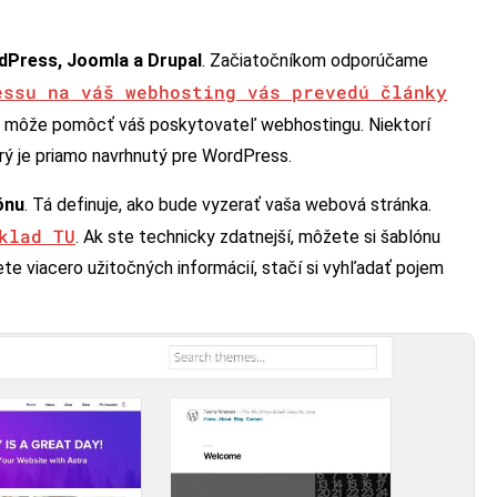
dPress, Joomla a Drupal
. Začiatočníkom odporúčame
essu na váš webhosting vás prevedú články
m môže pomôcť váš poskytovateľ webhostingu. Niektorí
rý je priamo navrhnutý pre WordPress.
ónu
. Tá definuje, ako bude vyzerať vaša webová stránka.
klad TU
. Ak ste technicky zdatnejší, môžete si šablónu
ete viacero užitočných informácií, stačí si vyhľadať pojem