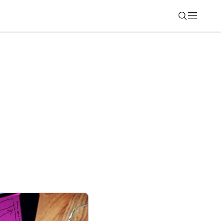
Nájsť
funkciu, je nenápadná, veľmi však pomôže